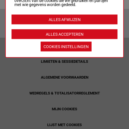
overzicht van de cookies die we gebruiken en partijen
met wie gegevens worden gedeeld.
ALLES AFWIJZEN
ALLES ACCEPTEREN
VERANTWOORD WEDDEN & PRIVACYVERKLARING
COOKIES INSTELLINGEN
LIMIETEN & SESSIEDETAILS
ALGEMENE VOORWAARDEN
WEDREGELS & TOTALISATORREGLEMENT
MIJN COOKIES
LIJST MET COOKIES