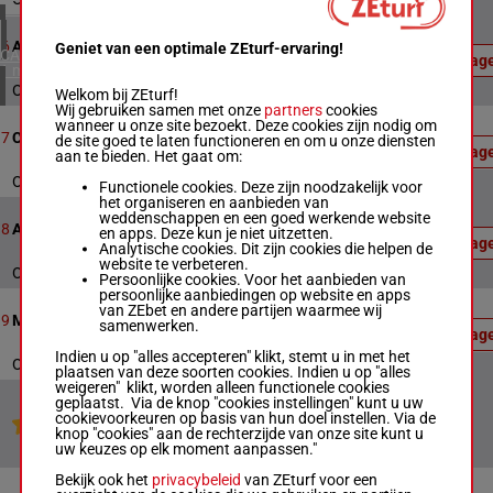
4 meeting(s)
Officiële
uitslag:
11
1800m
20:47
6
Allowance
Geniet van een optimale ZEturf-ervaring!
1 - 3 -
CANADA
Uitslag
10 - 4
1 meeting(s)
Officiële uitslag : 1 - 3 - 10 - 4
Welkom bij ZEturf!
Wij gebruiken samen met onze
partners
cookies
Officiële
wanneer u onze site bezoekt. Deze cookies zijn nodig om
uitslag:
6
1600m
21:24
7
Claiming
de site goed te laten functioneren en om u onze diensten
1 - 7 - 6
Uitslag
aan te bieden. Het gaat om:
- 8
Officiële uitslag : 1 - 7 - 6 - 8
Functionele cookies. Deze zijn noodzakelijk voor
het organiseren en aanbieden van
Officiële
weddenschappen en een goed werkende website
uitslag:
8
1600m
21:49
8
Artie Schiller Stakes
en apps. Deze kun je niet uitzetten.
4 - 6 - 8
Uitslag
Analytische cookies. Dit zijn cookies die helpen de
- 1
website te verbeteren.
Officiële uitslag : 4 - 6 - 8 - 1
Persoonlijke cookies. Voor het aanbieden van
persoonlijke aanbiedingen op website en apps
Officiële
van ZEbet en andere partijen waarmee wij
uitslag:
10
1200m
22:17
9
Maiden Special Weight
samenwerken.
7 - 8 - 9
Uitslag
- 4
Indien u op "alles accepteren" klikt, stemt u in met het
Officiële uitslag : 7 - 8 - 9 - 4
plaatsen van deze soorten cookies. Indien u op "alles
weigeren" klikt, worden alleen functionele cookies
geplaatst. Via de knop "cookies instellingen" kunt u uw
cookievoorkeuren op basis van hun doel instellen. Via de
Jouw favoriete paarden
knop "cookies" aan de rechterzijde van onze site kunt u
uw keuzes op elk moment aanpassen."
Bekijk ook het
privacybeleid
van ZEturf voor een