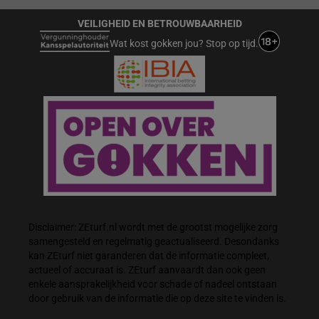
VEILIGHEID EN BETROUWBAARHEID
Wat kost gokken jou? Stop op tijd.
Disclaimer: ZEturf.nl wordt met de grootst mogelijke zorg
samengesteld en regelmatig geactualiseerd. Desondanks
kan ZEturf niet garanderen dat de informatie compleet,
actueel of accuraat is. ZEturf aanvaardt dan ook geen
enkele aansprakelijkheid voor schade of nadeel ontstaan
door gebruik van de informatie die op deze site te vinden is.