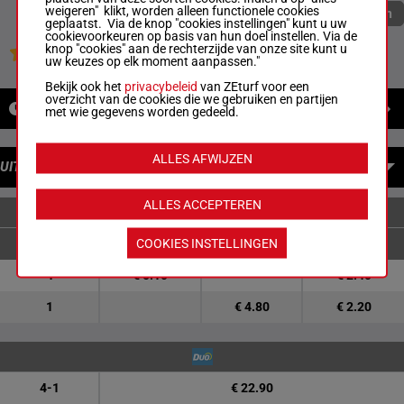
weigeren" klikt, worden alleen functionele cookies
Quoteringen verversen
geplaatst. Via de knop "cookies instellingen" kunt u uw
cookievoorkeuren op basis van hun doel instellen. Via de
knop "cookies" aan de rechterzijde van onze site kunt u
Jouw favoriete paarden
uw keuzes op elk moment aanpassen."
Bekijk ook het
privacybeleid
van ZEturf voor een
overzicht van de cookies die we gebruiken en partijen
NIEUWS
met wie gegevens worden gedeeld.
ALLES AFWIJZEN
UITBETALINGEN
ALLES ACCEPTEREN
ENKELVOUDIGE WEDDENSCHAPPEN
COOKIES INSTELLINGEN
4
€ 5.10
€ 2.40
1
€ 4.80
€ 2.20
4-1
€ 22.90