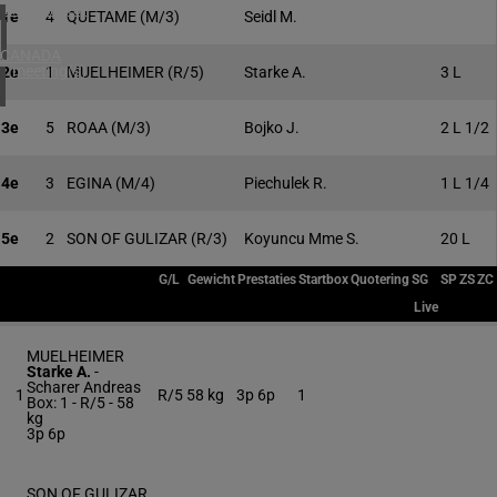
4 meeting(s)
1e
4
QUETAME
(M/3)
Seidl M.
CANADA
1 meeting(s)
2e
1
MUELHEIMER
(R/5)
Starke A.
3 L
3e
5
ROAA
(M/3)
Bojko J.
2 L 1/2
4e
3
EGINA
(M/4)
Piechulek R.
1 L 1/4
5e
2
SON OF GULIZAR
(R/3)
Koyuncu Mme S.
20 L
G/L
Gewicht
Prestaties
Startbox
Quotering
SG
SP
ZS
ZC
Live
MUELHEIMER
Starke A.
-
Scharer Andreas
1
R/5
58 kg
3p 6p
1
Box: 1 -
R/5 -
58
kg
3p 6p
SON OF GULIZAR