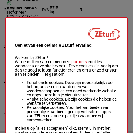
57.5
Koyuncu Mme S.
-
2
R/3
5
kg
Hofer Mar.
Box: 5 -
R/3 -
57.5
kg
EGINA
Piechulek R.
-
Schiergen P.
Geniet van een optimale ZEturf-ervaring!
3
M/4
56 kg
3p
3
Box: 3 -
M/4 -
56
kg
3p
Welkom bij ZEturf!
Wij gebruiken samen met onze
partners
cookies
wanneer u onze site bezoekt. Deze cookies zijn nodig om
de site goed te laten functioneren en om u onze diensten
QUETAME
aan te bieden. Het gaat om:
Seidl M.
-
55.5
4
Suborics A.
M/3
2
Functionele cookies. Deze zijn noodzakelijk voor
kg
Box: 2 -
M/3 -
55.5
het organiseren en aanbieden van
kg
weddenschappen en een goed werkende website
en apps. Deze kun je niet uitzetten.
Analytische cookies. Dit zijn cookies die helpen de
website te verbeteren.
ROAA
Persoonlijke cookies. Voor het aanbieden van
Bojko J.
-
Woehler
persoonlijke aanbiedingen op website en apps
55.5
5
A.
M/3
4
van ZEbet en andere partijen waarmee wij
kg
Box: 4 -
M/3 -
55.5
samenwerken.
kg
Indien u op "alles accepteren" klikt, stemt u in met het
plaatsen van deze soorten cookies. Indien u op "alles