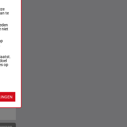
eze
aan te
ieden
 niet
op
.
laatst.
doel
es op
LINGEN
rversen