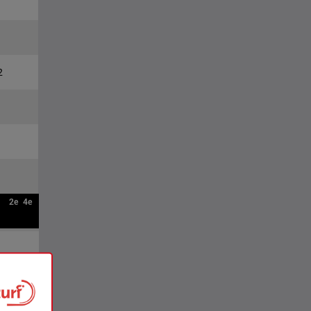
2
2e
4e