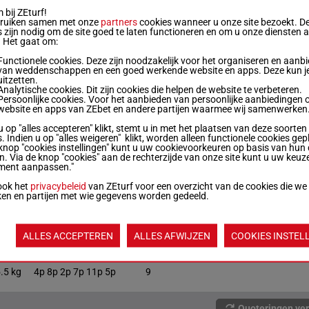
bij ZEturf!
bruiken samen met onze
partners
cookies wanneer u onze site bezoekt. D
 kg
4p 7p 2p 2p
3
 zijn nodig om de site goed te laten functioneren en om u onze diensten 
. Het gaat om:
Functionele cookies. Deze zijn noodzakelijk voor het organiseren en aanb
.5 kg
1p 1p 1p 2p 2p
4
van weddenschappen en een goed werkende website en apps. Deze kun je
uitzetten.
Analytische cookies. Dit zijn cookies die helpen de website te verbeteren.
Persoonlijke cookies. Voor het aanbieden van persoonlijke aanbiedingen 
.5 kg
3p 1p 8p
5
website en apps van ZEbet en andere partijen waarmee wij samenwerken
u op "alles accepteren" klikt, stemt u in met het plaatsen van deze soorten
. Indien u op "alles weigeren" klikt, worden alleen functionele cookies gep
 kg
10p 7p 11p 8p 9p
6
knop "cookies instellingen" kunt u uw cookievoorkeuren op basis van hun 
en. Via de knop "cookies" aan de rechterzijde van onze site kunt u uw keuz
ment aanpassen."
ook het
privacybeleid
van ZEturf voor een overzicht van de cookies die we
 kg
2p 2p 2p 1p 7p 2p
7
ken en partijen met wie gegevens worden gedeeld.
.5 kg
10p 7p 1p 8p 7p
8
ALLES ACCEPTEREN
ALLES AFWIJZEN
COOKIES INSTEL
.5 kg
4p 8p 2p 7p 11p 5p
9
Quoteringen ve