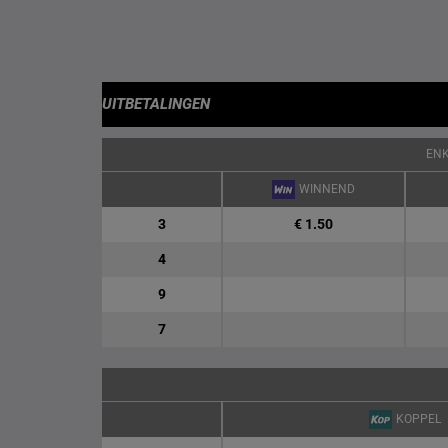
UITBETALINGEN
EN
WINNEND
3
€ 1.50
4
9
7
KOPPEL