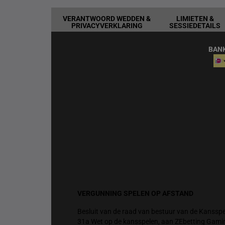
VERANTWOORD WEDDEN &
LIMIETEN &
PRIVACYVERKLARING
SESSIEDETAILS
BAN
VERGUNNING SPELEN OP AFSTAND
Besluit van de raad van bestuur van de Kansspel
31a Wet op de kansspelen, aan ZEbetting Gami