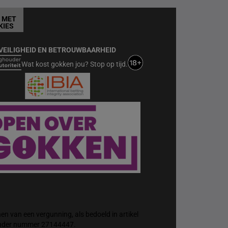
T MET
KIES
VEILIGHEID EN BETROUWBAARHEID
Wat kost gokken jou? Stop op tijd.
n van een vergunning, als bedoeld in artikel
 onder nummer 27144447.