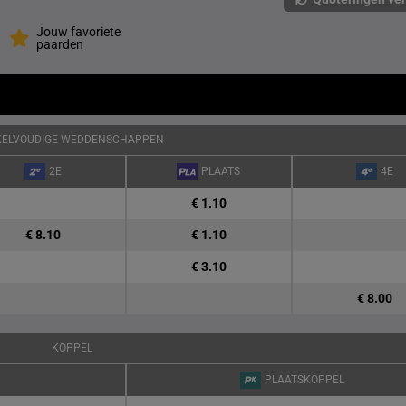
Jouw favoriete
paarden
KELVOUDIGE WEDDENSCHAPPEN
2E
PLAATS
4E
€ 1.10
€ 8.10
€ 1.10
€ 3.10
€ 8.00
KOPPEL
PLAATSKOPPEL