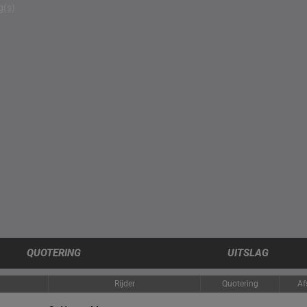
g(s)
QUOTERING
UITSLAG
Rijder
Quotering
Af