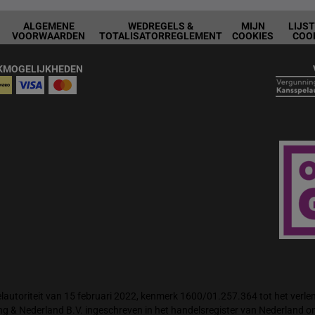
ALGEMENE
WEDREGELS &
MIJN
LIJS
VOORWAARDEN
TOTALISATORREGLEMENT
COOKIES
COO
KMOGELIJKHEDEN
autoriteit van 15 februari 2022, kenmerk 1600/01.257.364 tot het verlene
ng & Nederland B.V. ingeschreven in het handelsregister van Nederland