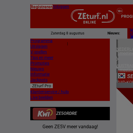
Inloggen
Registreren
PROG
Zaterdag 8 augustus
Nieuws:
Programma
Z
|
Uitslagen
L
NEDERL
V-spellen
2 meetin
Tips en meer
Promoties
AUSTRAL
Nieuws
1 meetin
Informatie
S
Jackpots
ZUID-KO
ZEturf Pro
2 meetin
10
Klantenservice / hulp
Live beelden
FRANKR
12/11/
6 meetin
ZE5ORDRE
DUITSL
3 meetin
Geen ZE5V meer vandaag!
ZWEDEN