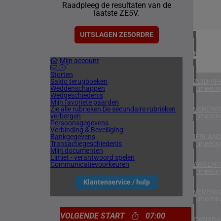
Raadpleeg de resultaten van de
1 meetin
laatste ZE5V.
DENEMA
1 meetin
UITSLAGEN ZE5ORDRE
NOORW
Mijn account
1 meetin
Storten
Saldo terugboeken
ZUID-AF
Weddenschappen
1 meetin
Wedgeschiedenis
Mijn favoriete paarden
Zie alle rubrieken
De secundaire rubrieken
VERENIG
verbergen
2 meetin
Persoonsgegevens
Verbinding & Beveiliging
Bankgegevens
IERLAN
Transactiegeschiedenis
1 meetin
Mijn documenten
Limiet - verantwoord spelen
Communicatievoorkeuren
ARGENTI
1 meetin
Klantenservice / hulp
VERENIG
4 meetin
VOLGENDE START
07:00
CANADA