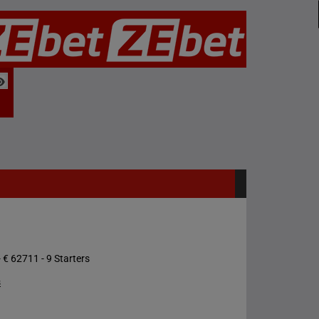
 € 62711 - 9 Starters
s