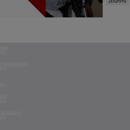
ZEturfPro
g(s)
RKEN
g(s)
EGEN
g(s)
RIKA
g(s)
D KONINKRIJK
g(s)
D
g(s)
NIË
g(s)
DE STATEN
g(s)