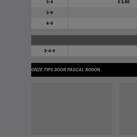
3-4
€ 3.80
3-9
4-9
3-4-9
ONZE TIPS
DOOR PASCAL RODON