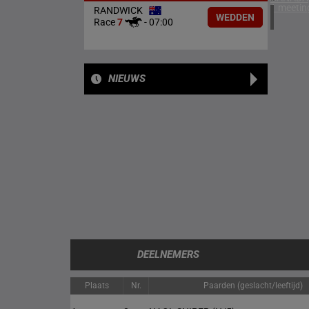
1 meetin
RANDWICK
WEDDEN
Race
7
-
07:00
NIEUWS
DEELNEMERS
Plaats
Nr.
Paarden (geslacht/leeftijd)