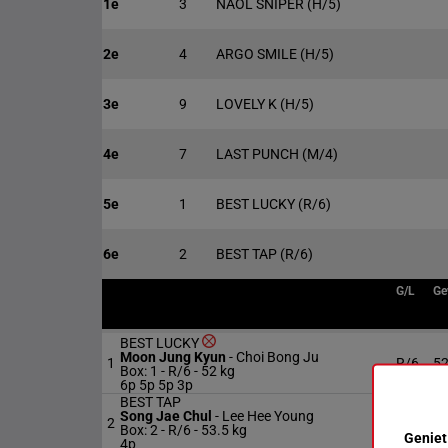
1e
3
NAOL SNIPER
(H/5)
2e
4
ARGO SMILE
(H/5)
3e
9
LOVELY K
(H/5)
4e
7
LAST PUNCH
(M/4)
5e
1
BEST LUCKY
(R/6)
6e
2
BEST TAP
(R/6)
G/L
Ge
BEST LUCKY
Moon Jung Kyun
-
Choi Bong Ju
1
R/6
52
Box: 1 -
R/6 -
52 kg
6p 5p 5p 3p
BEST TAP
Song Jae Chul
-
Lee Hee Young
2
R/6
53
Box: 2 -
R/6 -
53.5 kg
Geniet
4p