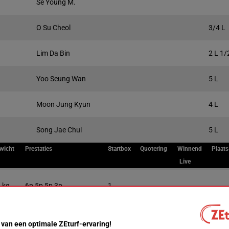
Se Young M.
O Su Cheol
3/4 L
Lim Da Bin
2 L 1/
Yoo Seung Wan
5 L
Moon Jung Kyun
4 L
Song Jae Chul
5 L
wicht
Prestaties
Startbox
Quotering
Winnend
Plaats
Live
 kg
6p 5p 5p 3p
1
.5 kg
4p
2
 van een optimale ZEturf-ervaring!