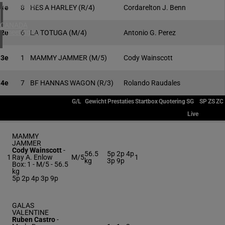
4 meeting(s)
1e
8
HES A HARLEY
(R/4)
Cordarelton J. Benn
CANADA
1 meeting(s)
2e
6
LA TOTUGA
(M/4)
Antonio G. Perez
3e
1
MAMMY JAMMER
(M/5)
Cody Wainscott
4e
7
BF HANNAS WAGON
(R/3)
Rolando Raudales
G/L
Gewicht
Prestaties
Startbox
Quotering
SG
SP
ZS
ZC
Live
MAMMY
JAMMER
Cody Wainscott
-
56.5
5p 2p 4p
1
Ray A. Enlow
M/5
1
kg
3p 9p
Box: 1 -
M/5 -
56.5
kg
5p 2p 4p 3p 9p
GALAS
VALENTINE
Ruben Castro
-