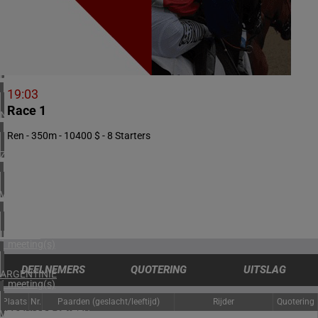
3 meeting(s)
ZWEDEN
1 meeting(s)
DENEMARKEN
1 meeting(s)
19:03
Race 1
NOORWEGEN
1 meeting(s)
Ren - 350m - 10400 $ - 8 Starters
ZUID-AFRIKA
1 meeting(s)
VERENIGD KONINKRIJK
2 meeting(s)
IERLAND
1 meeting(s)
DEELNEMERS
QUOTERING
UITSLAG
ARGENTINIË
1 meeting(s)
Plaats
Nr.
Paarden (geslacht/leeftijd)
Rijder
Quotering
VERENIGDE STATEN