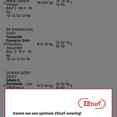
Marla Dayana
1p 1p 2p
2
M/4
56 kg
2
Vargas
1p 9p
Box: 2 -
M/4 -
56
kg
1p 1p 2p 1p 9p
RP BARRACUDA
DASH
Fernando
Fonseca-Soto
-
7p 2p 1p
3
Theodore
R/3
56 kg
3
6p 3p
Alexander
Box: 3 -
R/3 -
56
kg
7p 2p 1p 6p 3p
DOWAH DIDDY
DIDDY
Edwin G.
Escobedo
-
Luis
4p 2p 3p
4
R/3
56 kg
4
Villafranco
4p 6p
Box: 4 -
R/3 -
56
kg
4p 2p 3p 4p 6p
PVT YORK
Geniet van een optimale ZEturf-ervaring!
L. Salvador