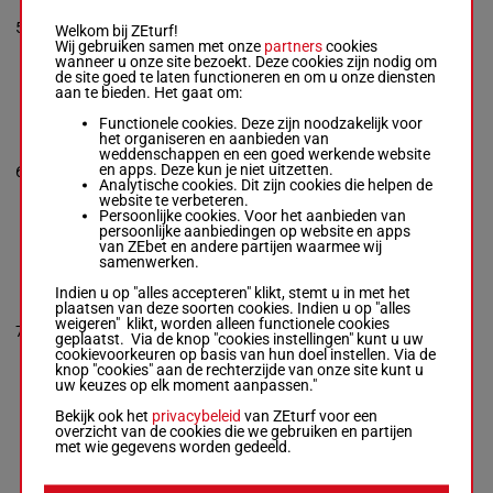
Martinez
-
Alonzo
56.5
5p 5p 4p
5
Barraza
R/4
5
Welkom bij ZEturf!
kg
7p 5p
Box: 5 -
R/4 -
56.5
Wij gebruiken samen met onze
partners
cookies
kg
wanneer u onze site bezoekt. Deze cookies zijn nodig om
5p 5p 4p 7p 5p
de site goed te laten functioneren en om u onze diensten
aan te bieden. Het gaat om:
Functionele cookies. Deze zijn noodzakelijk voor
LA TOTUGA
het organiseren en aanbieden van
Antonio G. Perez
weddenschappen en een goed werkende website
-
Ray A. Enlow
56.5
4p 2p 4p
en apps. Deze kun je niet uitzetten.
6
M/4
6
Box: 6 -
M/4 -
56.5
kg
2p 1p
Analytische cookies. Dit zijn cookies die helpen de
kg
website te verbeteren.
4p 2p 4p 2p 1p
Persoonlijke cookies. Voor het aanbieden van
persoonlijke aanbiedingen op website en apps
van ZEbet en andere partijen waarmee wij
samenwerken.
BF HANNAS
WAGON
Indien u op "alles accepteren" klikt, stemt u in met het
Rolando
plaatsen van deze soorten cookies. Indien u op "alles
Raudales
-
weigeren" klikt, worden alleen functionele cookies
7p 1p 3p
7
Fidencio L.
R/3
56 kg
7
geplaatst. Via de knop "cookies instellingen" kunt u uw
6p 5p
Jimenez
cookievoorkeuren op basis van hun doel instellen. Via de
Box: 7 -
R/3 -
56
knop "cookies" aan de rechterzijde van onze site kunt u
kg
uw keuzes op elk moment aanpassen."
7p 1p 3p 6p 5p
Bekijk ook het
privacybeleid
van ZEturf voor een
overzicht van de cookies die we gebruiken en partijen
met wie gegevens worden gedeeld.
HES A HARLEY
Cordarelton J.
Benn
-
Gary K.
56.5
1p 5p 6p