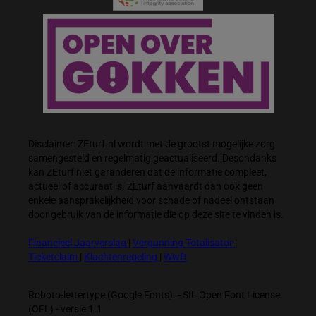
Disclaimer: ZEturf.nl wordt met de grootst mogelijke zorg
samengesteld en regelmatig geactualiseerd. Desondanks
kan ZEturf niet garanderen dat de informatie compleet,
actueel of accuraat is. ZEturf aanvaardt dan ook geen
enkele aansprakelijkheid voor schade of nadeel ontstaan
door gebruik van de informatie die op deze site te vinden is.
Financieel Jaarverslag
|
Vergunning Totalisator
|
Ticketclaim
|
Klachtenregeling
|
Wwft
Roboto-lettertype (Google Fonts). - SIL Open Font License
(OFL) - versie 1.1