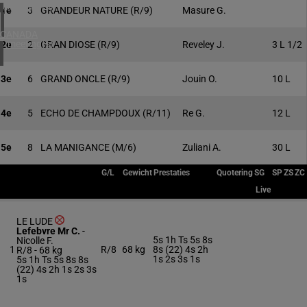
4 meeting(s)
1e
3
GRANDEUR NATURE
(R/9)
Masure G.
CANADA
1 meeting(s)
2e
2
GRAN DIOSE
(R/9)
Reveley J.
3 L 1/2
3e
6
GRAND ONCLE
(R/9)
Jouin O.
10 L
4e
5
ECHO DE CHAMPDOUX
(R/11)
Re G.
12 L
5e
8
LA MANIGANCE
(M/6)
Zuliani A.
30 L
G/L
Gewicht
Prestaties
Quotering
SG
SP
ZS
ZC
Live
LE LUDE
Lefebvre Mr C.
-
5s 1h Ts 5s 8s
Nicolle F.
1
R/8
68 kg
8s (22) 4s 2h
R/8 -
68 kg
1s 2s 3s 1s
5s 1h Ts 5s 8s 8s
(22) 4s 2h 1s 2s 3s
1s