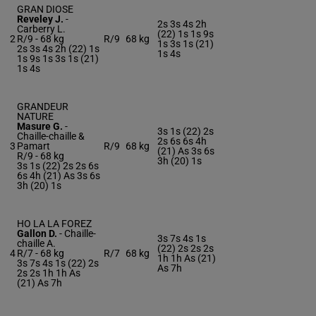
GRAN DIOSE
Reveley J.
-
2s 3s 4s 2h
Carberry L.
(22) 1s 1s 9s
2
R/9 -
68 kg
R/9
68 kg
1s 3s 1s (21)
2s 3s 4s 2h (22) 1s
1s 4s
1s 9s 1s 3s 1s (21)
1s 4s
GRANDEUR
NATURE
Masure G.
-
3s 1s (22) 2s
Chaille-chaille &
2s 6s 6s 4h
3
Pamart
R/9
68 kg
(21) As 3s 6s
R/9 -
68 kg
3h (20) 1s
3s 1s (22) 2s 2s 6s
6s 4h (21) As 3s 6s
3h (20) 1s
HO LA LA FOREZ
Gallon D.
-
Chaille-
3s 7s 4s 1s
chaille A.
(22) 2s 2s 2s
4
R/7 -
68 kg
R/7
68 kg
1h 1h As (21)
3s 7s 4s 1s (22) 2s
As 7h
2s 2s 1h 1h As
(21) As 7h