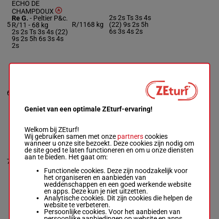
ECHO DE
CHAMPDOUX
2s 2s Ts 3s 4s
Re G.
-
Peltier P&c.
5
R/11
68 kg
(22) 9s 2s 5h
R/11 -
68 kg
6s 3s 4s 2s
2s 2s Ts 3s 4s (22)
9s 2s 5h 6s 3s 4s
2s
GRAND ONCLE
Jouin O.
-
Peltier
3s 2s Ah 2s Ts
P&c.
(22) Th 4h 4h
6
R/9
68 kg
R/9 -
68 kg
10h Ts 8h (21)
3s 2s Ah 2s Ts (22)
2s
Th 4h 4h 10h Ts 8h
Geniet van een optimale ZEturf-ervaring!
(21) 2s
Welkom bij ZEturf!
Wij gebruiken samen met onze
partners
cookies
BLACKFIELD
wanneer u onze site bezoekt. Deze cookies zijn nodig om
Mescam D.
-
de site goed te laten functioneren en om u onze diensten
1s 10s 1s 6s
Mescam M.
aan te bieden. Het gaat om:
7
M/7
66 kg
2s 4s 4s 4s 7h
M/7 -
66 kg
(22) As 3s 1h
1s 10s 1s 6s 2s 4s
Functionele cookies. Deze zijn noodzakelijk voor
4s 4s 7h (22) As 3s
het organiseren en aanbieden van
1h
weddenschappen en een goed werkende website
en apps. Deze kun je niet uitzetten.
Analytische cookies. Dit zijn cookies die helpen de
website te verbeteren.
LA MANIGANCE
Persoonlijke cookies. Voor het aanbieden van
Zuliani A.
-
Nicolle
persoonlijke aanbiedingen op website en apps