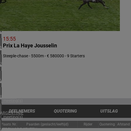
3 meeting(s)
ZWEDEN
1 meeting(s)
DENEMARKEN
1 meeting(s)
15:55
Prix La Haye Jousselin
NOORWEGEN
1 meeting(s)
Steeple-chase - 5500m - € 580000 - 9 Starters
ZUID-AFRIKA
1 meeting(s)
VERENIGD KONINKRIJK
2 meeting(s)
IERLAND
1 meeting(s)
DEELNEMERS
QUOTERING
UITSLAG
ARGENTINIË
1 meeting(s)
Plaats
Nr.
Paarden (geslacht/leeftijd)
Rijder
Quotering
Afstand
VERENIGDE STATEN