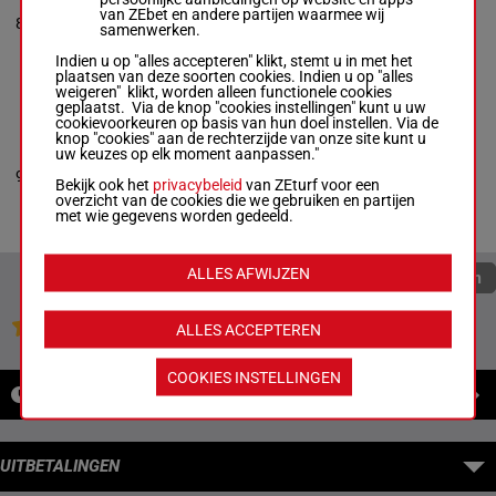
F.
4s 1h 2s 4h 3h
van ZEbet en andere partijen waarmee wij
8
M/6 -
64 kg
M/6
64 kg
(22) 1s Ts 2s
samenwerken.
4s 1h 2s 4h 3h
3s As 1s 1s
(22) 1s Ts 2s 3s As
Indien u op "alles accepteren" klikt, stemt u in met het
1s 1s
plaatsen van deze soorten cookies. Indien u op "alles
weigeren" klikt, worden alleen functionele cookies
geplaatst. Via de knop "cookies instellingen" kunt u uw
cookievoorkeuren op basis van hun doel instellen. Via de
ROSA KLEB
knop "cookies" aan de rechterzijde van onze site kunt u
Meunier Gab.
-
1h 1s 3h 7s 5h
uw keuzes op elk moment aanpassen."
Cottin D.
(22) Ts 1s 3s
9
M/6 -
64 kg
M/6
64 kg
6h 1h 4h (21)
Bekijk ook het
privacybeleid
van ZEturf voor een
1h 1s 3h 7s 5h
6h
overzicht van de cookies die we gebruiken en partijen
(22) Ts 1s 3s 6h 1h
met wie gegevens worden gedeeld.
4h (21) 6h
ALLES AFWIJZEN
Quoteringen verversen
Jouw favoriete paarden
ALLES ACCEPTEREN
COOKIES INSTELLINGEN
NIEUWS
UITBETALINGEN