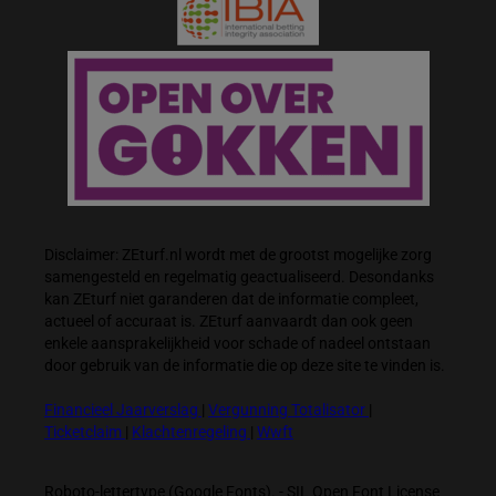
Disclaimer: ZEturf.nl wordt met de grootst mogelijke zorg
samengesteld en regelmatig geactualiseerd. Desondanks
kan ZEturf niet garanderen dat de informatie compleet,
actueel of accuraat is. ZEturf aanvaardt dan ook geen
enkele aansprakelijkheid voor schade of nadeel ontstaan
door gebruik van de informatie die op deze site te vinden is.
Financieel Jaarverslag
|
Vergunning Totalisator
|
Ticketclaim
|
Klachtenregeling
|
Wwft
Roboto-lettertype (Google Fonts). - SIL Open Font License