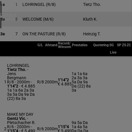
4 meeting(s)
1e
1
LOHRINGEL
(R/8)
Tietz Tho.
CANADA
1 meeting(s)
2e
3
WELCOME
(M/6)
Kluth K.
3e
7
ON THE PASTURE
(R/8)
Heinzig T.
Record/
G/L
Afstand
Prestaties
Quotering
SG
SP
ZS
ZC
Winsom
Live
LOHRINGEL
Tietz Tho.
-
Jens
1a 1a 6a
Bergmann
2a 3a 3a
1'14"2
1
R/8 - 2000m
-
R/8
2000m
5a Da 9a
€ 4.885
1'14"2
- € 4.885
Da (22) 8a
1a 1a 6a 2a 3a
3a
3a 5a Da 9a Da
(22) 8a 3a
MAKE MY DAY
Gentz Vic.
-
Pletschacher R.
9a 5a Da
R/6 - 2000m
-
1'15"4
1a 4a 5a
2
R/6
2000m
1'15"4
- € 5.490
€ 5.490
Da Da Da