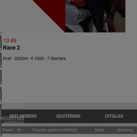
3 meeting(s)
ZWEDEN
1 meeting(s)
DENEMARKEN
1 meeting(s)
13:49
Race 2
NOORWEGEN
1 meeting(s)
Draf - 2000m - € 1000 - 7 Starters
ZUID-AFRIKA
1 meeting(s)
VERENIGD KONINKRIJK
2 meeting(s)
IERLAND
1 meeting(s)
DEELNEMERS
QUOTERING
UITSLAG
ARGENTINIË
1 meeting(s)
Plaats
Nr.
Paarden (geslacht/leeftijd)
Rijder
Quotering
VERENIGDE STATEN