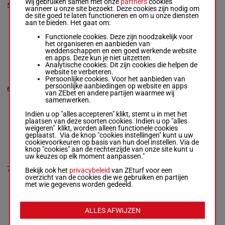
Wij gebruiken samen met onze
partners
cookies
Manzke
1'14"2
6a 4a 6a
5
R/8
2000m
wanneer u onze site bezoekt. Deze cookies zijn nodig om
R/8 - 2000m
-
€ 6.610
5a 2a 4a
de site goed te laten functioneren en om u onze diensten
1'14"2
- € 6.610
3a 2a 4a
aan te bieden. Het gaat om:
4a 5a 6a 6a 4a
6a 5a 2a 4a 3a
Functionele cookies. Deze zijn noodzakelijk voor
2a 4a
het organiseren en aanbieden van
weddenschappen en een goed werkende website
en apps. Deze kun je niet uitzetten.
DELTA
Analytische cookies. Dit zijn cookies die helpen de
Panschow T.
-
website te verbeteren.
Kurt Meyer
8a 2a 8a
Persoonlijke cookies. Voor het aanbieden van
M/6 - 2000m
-
1'14"8
1a 2a 2a
persoonlijke aanbiedingen op website en apps
6
M/6
2000m
1'14"8
- € 7.134
€ 7.134
2a 2a 4a
van ZEbet en andere partijen waarmee wij
8a 2a 8a 1a 2a
3a 7a 5a
samenwerken.
2a 2a 2a 4a 3a
7a 5a
Indien u op "alles accepteren" klikt, stemt u in met het
plaatsen van deze soorten cookies. Indien u op "alles
weigeren" klikt, worden alleen functionele cookies
geplaatst. Via de knop "cookies instellingen" kunt u uw
ON THE
cookievoorkeuren op basis van hun doel instellen. Via de
PASTURE
knop "cookies" aan de rechterzijde van onze site kunt u
Heinzig T.
-
uw keuzes op elk moment aanpassen."
6a Da 7a
Gunter Meier
1'13"8
9a Da 7a
7
R/8 - 2000m
-
R/8
2000m
Bekijk ook het
privacybeleid
van ZEturf voor een
€ 7.287
3a 5a 5a
1'13"8
- € 7.287
overzicht van de cookies die we gebruiken en partijen
Da 4a Da
6a Da 7a 9a Da
met wie gegevens worden gedeeld.
7a 3a 5a 5a Da
4a Da
ALLES AFWIJZEN
VELTEN