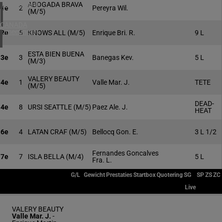
4 meeting(s)
ABOGADA BRAVA
1e
2
Pereyra Wil.
(M/5)
CANADA
1 meeting(s)
2e
5
KNOWS ALL
(M/5)
Enrique Bri. R.
9 L
ESTA BIEN BUENA
3e
3
Banegas Kev.
5 L
(M/3)
VALERY BEAUTY
4e
1
Valle Mar. J.
TETE
(M/5)
DEAD-
4e
8
URSI SEATTLE
(M/5)
Paez Ale. J.
HEAT
6e
4
LATAN CRAF
(M/5)
Bellocq Gon. E.
3 L 1/2
Fernandes Goncalves
7e
7
ISLA BELLA
(M/4)
5 L
Fra. L.
G/L
Gewicht
Prestaties
Startbox
Quotering
SG
SP
ZS
ZC
Live
VALERY BEAUTY
Valle Mar. J.
-