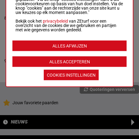
cookievoorkeuren op basis van hun doel instellen. Via de
URSI SEATTLE
knop "cookies" aan de rechterzijde van onze site kunt u
Paez Ale. J.
-
uw keuzes op elk moment aanpassen."
Daniel G.
8
Marsiglia Lalinde
M/5
56 kg
0p 3p
8
Bekijk ook het
privacybeleid
van ZEturf voor een
Box: 8 -
M/5 -
56
overzicht van de cookies die we gebruiken en partijen
kg
met wie gegevens worden gedeeld.
0p 3p
ALLES AFWIJZEN
UNAIZAH
Raul Fabricio
Barroso
-
Ricardo
9
Buonocore
M/5
56 kg
9p
9
ALLES ACCEPTEREN
Box: 9 -
M/5 -
56
kg
9p
COOKIES INSTELLINGEN
Quoteringen verversen
Jouw favoriete paarden
NIEUWS