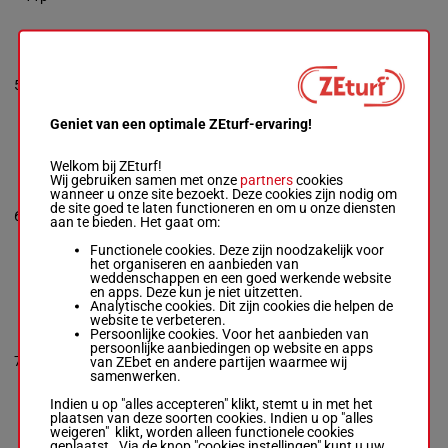
KNOWS ALL
Enrique Bri. R.
-
Diego Pena
5
M/5
56 kg
2p
5
Box: 5 -
M/5 -
56
kg
2p
Geniet van een optimale ZEturf-ervaring!
Welkom bij ZEturf!
NOTAS NEGRAS
Wij gebruiken samen met onze
partners
cookies
Monasterolo Iva.
wanneer u onze site bezoekt. Deze cookies zijn nodig om
E.
-
Gustavo E.
de site goed te laten functioneren en om u onze diensten
6
Scarpello
M/4
56 kg
5p 7p
6
aan te bieden. Het gaat om:
Box: 6 -
M/4 -
56
kg
Functionele cookies. Deze zijn noodzakelijk voor
5p 7p
het organiseren en aanbieden van
weddenschappen en een goed werkende website
en apps. Deze kun je niet uitzetten.
Analytische cookies. Dit zijn cookies die helpen de
ISLA BELLA
website te verbeteren.
Fernandes
Persoonlijke cookies. Voor het aanbieden van
Goncalves Fra. L.
persoonlijke aanbiedingen op website en apps
-
Alfredo F. Gaitan
7
M/4
56 kg
2p 4p
7
van ZEbet en andere partijen waarmee wij
Dassie
samenwerken.
Box: 7 -
M/4 -
56
kg
Indien u op "alles accepteren" klikt, stemt u in met het
2p 4p
plaatsen van deze soorten cookies. Indien u op "alles
weigeren" klikt, worden alleen functionele cookies
geplaatst. Via de knop "cookies instellingen" kunt u uw