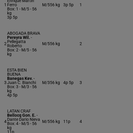
Enrique Martin
1
Ferro
M/5
56 kg
3p 5p
1
Box: 1 -
M/5 -
56
kg
3p 5p
ABOGADA BRAVA
Pereyra Wil.
-
Pellegatta
2
M/5
56 kg
2
Roberto
Box: 2 -
M/5 -
56
kg
ESTA BIEN
BUENA
Banegas Kev.
-
3
Juan C. Bianchi
M/3
56 kg
4p 5p
3
Box: 3 -
M/3 -
56
kg
4p 5p
LATAN CRAF
Bellocq Gon. E.
-
Dante Dario Nieva
4
M/5
56 kg
11p
4
Box: 4 -
M/5 -
56
kg
11p