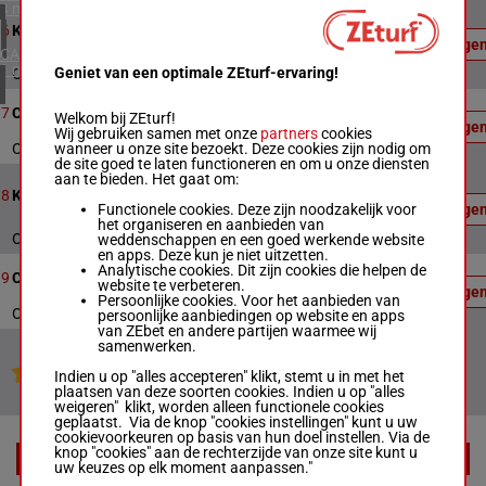
Officiële
4 meeting(s)
uitslag:
12
1640m
20:11
6
Kallblodslopp
10 - 11 -
Uitslage
7
CANADA
1 meeting(s)
Geniet van een optimale ZEturf-ervaring!
Officiële uitslag : 10 - 11 - 7
Officiële
6
1640m
20:28
uitslag:
7
Course 7
Welkom bij ZEturf!
Uitslage
1 - 4 - 6
Wij gebruiken samen met onze
partners
cookies
wanneer u onze site bezoekt. Deze cookies zijn nodig om
Officiële uitslag : 1 - 4 - 6
de site goed te laten functioneren en om u onze diensten
Officiële
aan te bieden. Het gaat om:
uitslag:
11
2140m
20:51
8
Kallblodslopp
9 - 13 -
Functionele cookies. Deze zijn noodzakelijk voor
Uitslage
1
het organiseren en aanbieden van
Officiële uitslag : 9 - 13 - 1
weddenschappen en een goed werkende website
en apps. Deze kun je niet uitzetten.
Officiële
Analytische cookies. Dit zijn cookies die helpen de
7
1640m
21:07
uitslag:
9
Course 9
website te verbeteren.
Uitslage
3 - 4 - 2
Persoonlijke cookies. Voor het aanbieden van
Officiële uitslag : 3 - 4 - 2
persoonlijke aanbiedingen op website en apps
van ZEbet en andere partijen waarmee wij
samenwerken.
Jouw favoriete paarden
Indien u op "alles accepteren" klikt, stemt u in met het
plaatsen van deze soorten cookies. Indien u op "alles
weigeren" klikt, worden alleen functionele cookies
geplaatst. Via de knop "cookies instellingen" kunt u uw
cookievoorkeuren op basis van hun doel instellen. Via de
knop "cookies" aan de rechterzijde van onze site kunt u
EXTRA
uw keuzes op elk moment aanpassen."