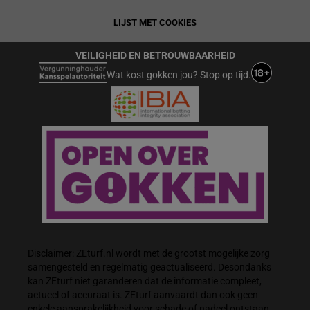
LIJST MET COOKIES
VEILIGHEID EN BETROUWBAARHEID
Wat kost gokken jou? Stop op tijd.
Disclaimer: ZEturf.nl wordt met de grootst mogelijke zorg
samengesteld en regelmatig geactualiseerd. Desondanks
kan ZEturf niet garanderen dat de informatie compleet,
actueel of accuraat is. ZEturf aanvaardt dan ook geen
enkele aansprakelijkheid voor schade of nadeel ontstaan