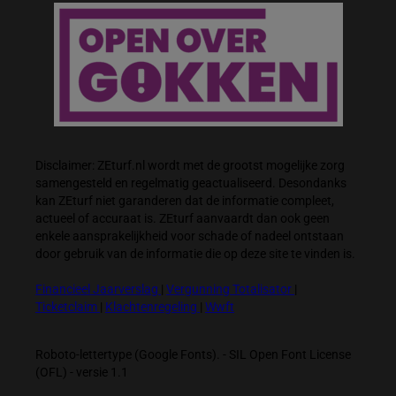
Disclaimer: ZEturf.nl wordt met de grootst mogelijke zorg
samengesteld en regelmatig geactualiseerd. Desondanks
kan ZEturf niet garanderen dat de informatie compleet,
actueel of accuraat is. ZEturf aanvaardt dan ook geen
enkele aansprakelijkheid voor schade of nadeel ontstaan
door gebruik van de informatie die op deze site te vinden is.
Financieel Jaarverslag
|
Vergunning Totalisator
|
Ticketclaim
|
Klachtenregeling
|
Wwft
Roboto-lettertype (Google Fonts). - SIL Open Font License
(OFL) - versie 1.1