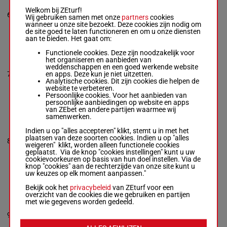
JUKEBOX D'EDDY
Noonan D.
-
T R
Welkom bij ZEturf!
6
Gretton
R/5
66 kg
7h 6h
Wij gebruiken samen met onze
partners
cookies
R/5 -
66 kg
wanneer u onze site bezoekt. Deze cookies zijn nodig om
7h 6h
de site goed te laten functioneren en om u onze diensten
aan te bieden. Het gaat om:
Functionele cookies. Deze zijn noodzakelijk voor
IDEALLKO
het organiseren en aanbieden van
Wedge A.
-
Mrs C
weddenschappen en een goed werkende website
1s 1s 4s 7h 4h
Williams
en apps. Deze kun je niet uitzetten.
7
R/8
65 kg
11h Ah (22)
R/8 -
65 kg
Analytische cookies. Dit zijn cookies die helpen de
10h
1s 1s 4s 7h 4h
website te verbeteren.
11h Ah (22) 10h
Persoonlijke cookies. Voor het aanbieden van
persoonlijke aanbiedingen op website en apps
van ZEbet en andere partijen waarmee wij
samenwerken.
NO QUARTER
ASKED
Indien u op "alles accepteren" klikt, stemt u in met het
(22) 4h As 6s
Best J.
-
S-j Davies
plaatsen van deze soorten cookies. Indien u op "alles
64.5
(21) As 3s 8s
8
R/9
R/9 -
64.5 kg
weigeren" klikt, worden alleen functionele cookies
kg
6s 1s 5s 7h 2h
(22) 4h As 6s (21)
geplaatst. Via de knop "cookies instellingen" kunt u uw
5h
As 3s 8s 6s 1s 5s
cookievoorkeuren op basis van hun doel instellen. Via de
7h 2h 5h
knop "cookies" aan de rechterzijde van onze site kunt u
uw keuzes op elk moment aanpassen."
Bekijk ook het
privacybeleid
van ZEturf voor een
OCEAN'S OF
overzicht van de cookies die we gebruiken en partijen
MONEY
met wie gegevens worden gedeeld.
Quinlan S.
-
Mrs N
6s 5s 5s 6s 3s
S Evans
14h (22) 13h
9
M/8
63 kg
M/8 -
63 kg
4h (21) 6h 5h
6s 5s 5s 6s 3s 14h
5h