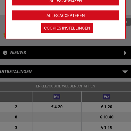
ALLES AFWIJZEN
(22) 13h 4h (21)
6h 5h 5h
ALLES ACCEPTEREN
Quoteringen verversen
COOKIES INSTELLINGEN
Jouw favoriete paarden
NIEUWS
UITBETALINGEN
ENKELVOUDIGE WEDDENSCHAPPEN
2
€ 4.20
€ 1.20
8
€ 10.40
3
€ 1.10