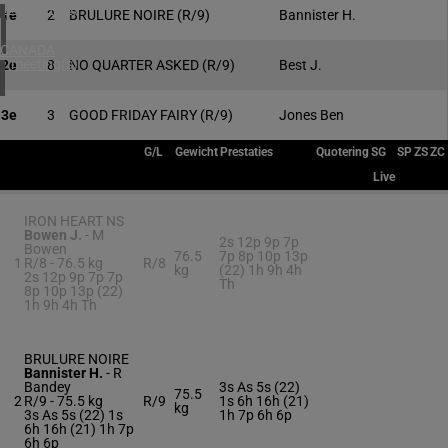
4 meeting(s)
1e
2
BRULURE NOIRE
(R/9)
Bannister H.
CANADA
1 meeting(s)
2e
8
NO QUARTER ASKED
(R/9)
Best J.
3e
3
GOOD FRIDAY FAIRY
(R/9)
Jones Ben
G/L
Gewicht
Prestaties
Quotering
SG
SP
ZS
ZC
Live
IRON HEART NS
Bowen J.
-
M
2s 12p 9p 7p
Bowen
76.5
7p 8p 10p 13p
1
R/8 -
76.5 kg
R/8
kg
(22) 1h 9h 4h
2s 12p 9p 7p 7p
Th
8p 10p 13p (22)
1h 9h 4h Th
BRULURE NOIRE
Bannister H.
-
R
Bandey
3s As 5s (22)
75.5
2
R/9 -
75.5 kg
R/9
1s 6h 16h (21)
kg
3s As 5s (22) 1s
1h 7p 6h 6p
6h 16h (21) 1h 7p
6h 6p