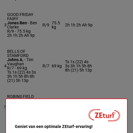
GOOD FRIDAY
FAIRY
Jones Ben
-
Ben
75.5
3
R/9
2h 1h 2h Ah 9p
Clarke
kg
R/9 -
75.5 kg
2h 1h 2h Ah 9p
BELLS OF
STAMFORD
Johns A.
-
Tim
Ts 1s (22) 4s
Vaughan
4
R/7
69 kg
3s 3h 1h 5h 8h
R/7 -
69 kg
8h (21) 5h 13p
Ts 1s (22) 4s 3s
3h 1h 5h 8h 8h
(21) 5h 13p
ROBINS FIELD
Poste B.
-
H Dickin
2s 2s 4s Ah
R/10 -
66.5 kg
66.5
(22) Ah (21) Ts
5
R/10
2s 2s 4s Ah (22)
kg
Ah (20) Ah (19)
Ah (21) Ts Ah (20)
9h
Ah (19) 9h
Geniet van een optimale ZEturf-ervaring!