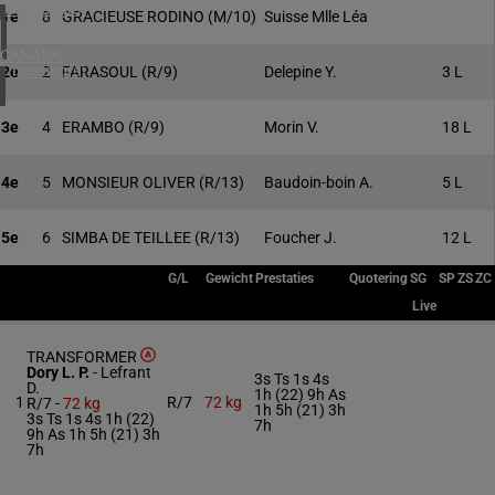
4 meeting(s)
1e
8
GRACIEUSE RODINO
(M/10)
Suisse Mlle Léa
CANADA
1 meeting(s)
2e
2
FARASOUL
(R/9)
Delepine Y.
3 L
3e
4
ERAMBO
(R/9)
Morin V.
18 L
4e
5
MONSIEUR OLIVER
(R/13)
Baudoin-boin A.
5 L
5e
6
SIMBA DE TEILLEE
(R/13)
Foucher J.
12 L
G/L
Gewicht
Prestaties
Quotering
SG
SP
ZS
ZC
Live
TRANSFORMER
Dory L. P.
-
Lefrant
3s Ts 1s 4s
D.
1h (22) 9h As
1
R/7
72 kg
R/7 -
72 kg
1h 5h (21) 3h
3s Ts 1s 4s 1h (22)
7h
9h As 1h 5h (21) 3h
7h