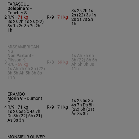
FARASOUL
Delepine Y.
-
3s 2s 2h 1s
Foucher S.
2s (22) 3s 1s
2
R/9 -
71 kg
R/9
71 kg
2s 3s 7s 2h
3s 2s 2h 1s 2s (22)
1h
3s 1s 2s 3s 7s 2h
1h
MISSAMERICAN
NS
Non Partant
-
1s Ah 7h 6h
Plisson K.
3h (22) 8h 5h
3
R/8
69 kg
R/8 -
69 kg
Ah 5h 3h 8s
1s Ah 7h 6h 3h (22)
11h
8h 5h Ah 5h 3h 8s
11h
ERAMBO
Morin V.
-
Dumont
1s 2s 5s 3c
G.
4s 7h Ds 8h
4
R/9 -
71 kg
R/9
71 kg
(22) 6h (21)
1s 2s 5s 3c 4s 7h
As 3s 3h
Ds 8h (22) 6h (21)
As 3s 3h
MONSIEUR OLIVER