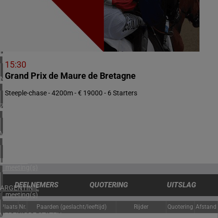
3 meeting(s)
ZWEDEN
1 meeting(s)
DENEMARKEN
1 meeting(s)
15:30
Grand Prix de Maure de Bretagne
NOORWEGEN
1 meeting(s)
Steeple-chase - 4200m - € 19000 - 6 Starters
ZUID-AFRIKA
1 meeting(s)
VERENIGD KONINKRIJK
2 meeting(s)
IERLAND
1 meeting(s)
DEELNEMERS
QUOTERING
UITSLAG
ARGENTINIË
1 meeting(s)
Plaats
Nr.
Paarden (geslacht/leeftijd)
Rijder
Quotering
Afstand
VERENIGDE STATEN