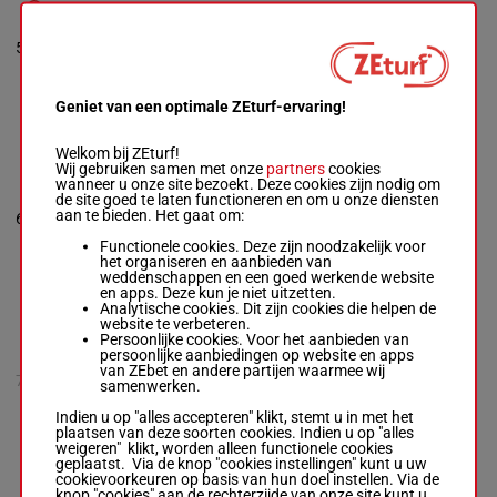
1s (22) 1s 3s
Baudoin-boin A.
-
5s 2s (21) Ts
Gouyette S.
5
R/13
67 kg
5s (20) As 3s
R/13 -
67 kg
12s Ts 2s
1s (22) 1s 3s 5s 2s
(21) Ts 5s (20) As
3s 12s Ts 2s
Geniet van een optimale ZEturf-ervaring!
Welkom bij ZEturf!
SIMBA DE TEILLEE
Wij gebruiken samen met onze
partners
cookies
wanneer u onze site bezoekt. Deze cookies zijn nodig om
4s 6s 3s 5s
Foucher J.
-
de site goed te laten functioneren en om u onze diensten
4s 4s 3s 4s
Gouyette S.
aan te bieden. Het gaat om:
6
R/13
66 kg
(22) 7s 8s 6s
R/13 -
66 kg
6s
4s 6s 3s 5s 4s 4s
Functionele cookies. Deze zijn noodzakelijk voor
3s 4s (22) 7s 8s 6s
het organiseren en aanbieden van
6s
weddenschappen en een goed werkende website
en apps. Deze kun je niet uitzetten.
Analytische cookies. Dit zijn cookies die helpen de
website te verbeteren.
HERMES SACRE NS
Persoonlijke cookies. Voor het aanbieden van
Besnard Mme Mar.
persoonlijke aanbiedingen op website en apps
(22) Tc Dc 4s
-
Leenders E&g.
van ZEbet en andere partijen waarmee wij
2s 5s 6s 2s
7
R/7 -
65 kg
R/7
65 kg
samenwerken.
4s (21) 7h 8h
(22) Tc Dc 4s 2s 5s
8p
6s 2s 4s (21) 7h 8h
Indien u op "alles accepteren" klikt, stemt u in met het
8p
plaatsen van deze soorten cookies. Indien u op "alles
weigeren" klikt, worden alleen functionele cookies
geplaatst. Via de knop "cookies instellingen" kunt u uw
cookievoorkeuren op basis van hun doel instellen. Via de
GRACIEUSE
knop "cookies" aan de rechterzijde van onze site kunt u