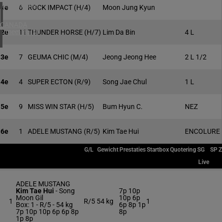
4 meeting(s)
1e
6
ROCK IMPACT
(H/4)
Moon Jung Kyun
CANADA
1 meeting(s)
2e
11
THUNDER HORSE
(H/7)
Lim Da Bin
4 L
3e
7
GEUMA CHIC
(M/4)
Jeong Jeong Hee
2 L 1/2
4e
4
SUPER ECTON
(R/9)
Song Jae Chul
1 L
5e
9
MISS WIN STAR
(H/5)
Bum Hyun C.
NEZ
6e
1
ADELE MUSTANG
(R/5)
Kim Tae Hui
ENCOLURE
G/L
Gewicht
Prestaties
Startbox
Quotering
SG
SP
Z
Live
ADELE MUSTANG
Kim Tae Hui
-
Song
7p 10p
Moon Gil
10p 6p
1
R/5
54 kg
1
Box: 1 -
R/5 -
54 kg
6p 8p 1p
7p 10p 10p 6p 6p 8p
8p
1p 8p