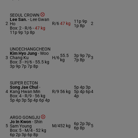
SEOUL CROWN
Lee San.
-
Lee Gwan
11p 9p
2
R/6
47 kg
2
Ho
1p 8p
Box: 2 -
R/6 -
47 kg
11p 9p 1p 8p
UNOECHANGCHEON
Kim Hyo Jung
-
Woo
55.5
3p 9p 7p
3
Chang Ku
H/6
3
kg
7p 8p
Box: 3 -
H/6 -
55.5 kg
3p 9p 7p 7p 8p
SUPER ECTON
Song Jae Chul
-
5p 4p 3p
4
Kang Hwan Min
R/9
56 kg
5p 4p 6p
4
Box: 4 -
R/9 -
56 kg
4p
5p 4p 3p 5p 4p 6p 4p
ARGO GONGJU
Jo In Kwon
-
Shin
6p 2p 3p
5
M/4
52 kg
5
Sam Young
6p 8p
Box: 5 -
M/4 -
52 kg
6p 2p 3p 6p 8p