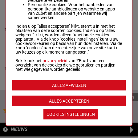
website te verbeteren.
4p
Persoonlijke cookies. Voor het aanbieden van
persoonlijke aanbiedingen op website en apps
van ZEbet en andere partijen waarmee wij
samenwerken.
NAOL CHEONJI
Park Eul Woon
-
Indien u op "alles accepteren" klikt, stemt u in met het
3p 5p 6p
10
M/3
52 kg
10
Khak Yong Hyo
plaatsen van deze soorten cookies. Indien u op "alles
1p 3p
Box: 10 -
M/3 -
52 kg
weigeren" klikt, worden alleen functionele cookies
3p 5p 6p 1p 3p
geplaatst. Via de knop "cookies instellingen" kunt u uw
cookievoorkeuren op basis van hun doel instellen. Via de
knop "cookies" aan de rechterzijde van onze site kunt u
uw keuzes op elk moment aanpassen."
THUNDER HORSE
Lim Da Bin
-
An
Bekijk ook het
privacybeleid
van ZEturf voor een
3p 1p 4p
Byung Ki
overzicht van de cookies die we gebruiken en partijen
52.5
11
H/7
5p 10p
11
Box: 11 -
H/7 -
52.5
met wie gegevens worden gedeeld.
kg
8p 9p
kg
3p 1p 4p 5p 10p 8p
9p
ALLES AFWIJZEN
Quoteringen verversen
ALLES ACCEPTEREN
Jouw favoriete paarden
COOKIES INSTELLINGEN
NIEUWS