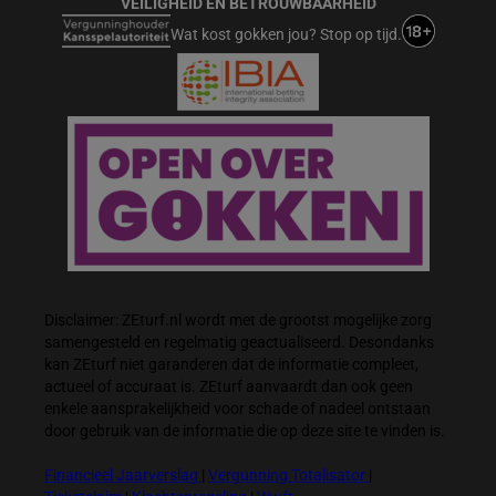
VEILIGHEID EN BETROUWBAARHEID
Wat kost gokken jou? Stop op tijd.
Disclaimer: ZEturf.nl wordt met de grootst mogelijke zorg
samengesteld en regelmatig geactualiseerd. Desondanks
kan ZEturf niet garanderen dat de informatie compleet,
actueel of accuraat is. ZEturf aanvaardt dan ook geen
enkele aansprakelijkheid voor schade of nadeel ontstaan
door gebruik van de informatie die op deze site te vinden is.
Financieel Jaarverslag
|
Vergunning Totalisator
|