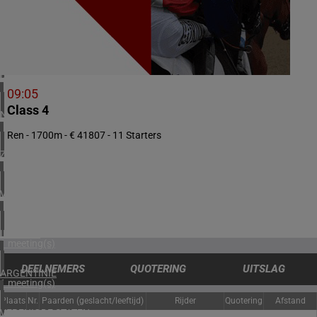
3 meeting(s)
ZWEDEN
1 meeting(s)
DENEMARKEN
1 meeting(s)
09:05
Class 4
NOORWEGEN
1 meeting(s)
Ren - 1700m - € 41807 - 11 Starters
ZUID-AFRIKA
1 meeting(s)
VERENIGD KONINKRIJK
2 meeting(s)
IERLAND
1 meeting(s)
DEELNEMERS
QUOTERING
UITSLAG
ARGENTINIË
1 meeting(s)
Plaats
Nr.
Paarden (geslacht/leeftijd)
Rijder
Quotering
Afstand
VERENIGDE STATEN