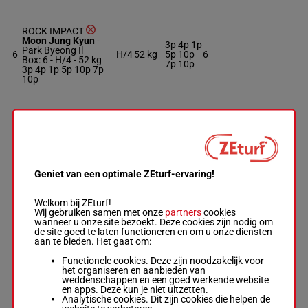
ROCK IMPACT
Moon Jung Kyun
-
3p 4p 1p
Park Byeong Il
6
H/4
52 kg
5p 10p
6
Box: 6 -
H/4 -
52 kg
7p 10p
3p 4p 1p 5p 10p 7p
10p
GEUMA CHIC
8p 4p 7p
Jeong Jeong Hee
-
7
M/4
52 kg
8p 11p
7
Luigi Riccardi
10p
Box: 7 -
M/4 -
52 kg
8p 4p 7p 8p 11p 10p
Geniet van een optimale ZEturf-ervaring!
UCHEONGRYUNG
Welkom bij ZEturf!
O Su Cheol
-
An Hae
Wij gebruiken samen met onze
partners
cookies
8
Yang
H/4
50 kg
4p 3p
8
wanneer u onze site bezoekt. Deze cookies zijn nodig om
Box: 8 -
H/4 -
50 kg
de site goed te laten functioneren en om u onze diensten
4p 3p
aan te bieden. Het gaat om:
Functionele cookies. Deze zijn noodzakelijk voor
MISS WIN STAR
het organiseren en aanbieden van
Bum Hyun C.
-
Choi
weddenschappen en een goed werkende website
7p 3p
Bong Ju
53.5
en apps. Deze kun je niet uitzetten.
9
H/5
15p 5p
9
Box: 9 -
H/5 -
53.5 kg
kg
Analytische cookies. Dit zijn cookies die helpen de
1p 1p 4p
7p 3p 15p 5p 1p 1p