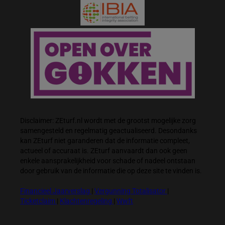
Disclaimer: ZEturf.nl wordt met de grootst mogelijke zorg
samengesteld en regelmatig geactualiseerd. Desondanks
kan ZEturf niet garanderen dat de informatie compleet,
actueel of accuraat is. ZEturf aanvaardt dan ook geen
enkele aansprakelijkheid voor schade of nadeel ontstaan
door gebruik van de informatie die op deze site te vinden is.
Financieel Jaarverslag
|
Vergunning Totalisator
|
Ticketclaim
|
Klachtenregeling
|
Wwft