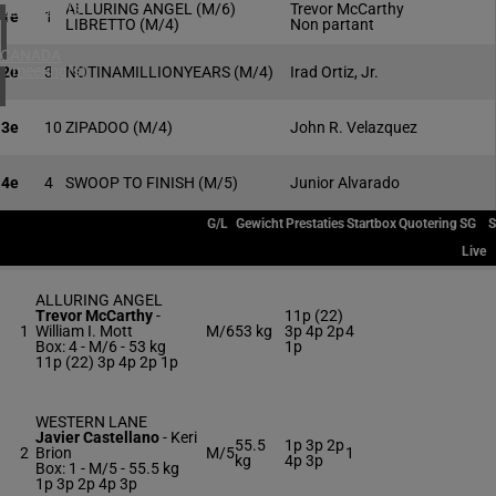
4 meeting(s)
ALLURING ANGEL
(M/6)
Trevor McCarthy
1e
1
LIBRETTO
(M/4)
Non partant
CANADA
1 meeting(s)
2e
3
NOTINAMILLIONYEARS
(M/4)
Irad Ortiz, Jr.
3e
10
ZIPADOO
(M/4)
John R. Velazquez
4e
4
SWOOP TO FINISH
(M/5)
Junior Alvarado
G/L
Gewicht
Prestaties
Startbox
Quotering
SG
Live
ALLURING ANGEL
Trevor McCarthy
-
11p (22)
1
William I. Mott
M/6
53 kg
3p 4p 2p
4
Box: 4 -
M/6 -
53 kg
1p
11p (22) 3p 4p 2p 1p
WESTERN LANE
Javier Castellano
-
Keri
55.5
1p 3p 2p
2
Brion
M/5
1
kg
4p 3p
Box: 1 -
M/5 -
55.5 kg
1p 3p 2p 4p 3p