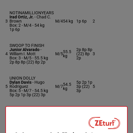
NOTINAMILLIONYEARS
Irad Ortiz, Jr.
-
Chad C.
3
Brown
M/4
54 kg
1p 6p
2
Box: 2 -
M/4 -
54 kg
1p 6p
SWOOP TO FINISH
Junior Alvarado
-
2p 8p 8p
55.5
4
William I. Mott
M/5
(22) 8p
3
kg
Box: 3 -
M/5 -
55.5 kg
2p
2p 8p 8p (22) 8p 2p
UNION DOLLY
Dylan Davis
-
Hugo
5p 2p 1p
54.5
5
Rodriguez
M/7
3p (22)
5
kg
Box: 5 -
M/7 -
54.5 kg
3p
5p 2p 1p 3p (22) 3p
VIENNA CODE
Eliseo Ruiz
-
Andrew O.
5p 7p 4p
6
Williams
M/7
53 kg
6
7p 3p
Box: 6 -
M/7 -
53 kg
5p 7p 4p 7p 3p