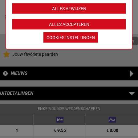
LIBRETTO
ALLES AFWIJZEN
Non partant
-
Michael J.
55.5
1p 2p 3p
1a
Maker
M/4
11
kg
9p 10p
Box: 11 -
M/4 -
55.5 kg
ALLES ACCEPTEREN
1p 2p 3p 9p 10p
COOKIES INSTELLINGEN
Quoteringen verversen
Jouw favoriete paarden
NIEUWS
UITBETALINGEN
ENKELVOUDIGE WEDDENSCHAPPEN
1
€ 9.55
€ 3.00