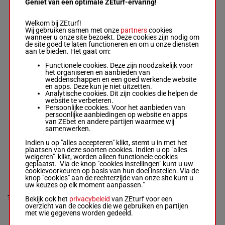
Geniet van een optimale ZEturf-ervaring!
DREAMAWAYSEVEN
Welkom bij ZEturf!
Ruben Silvera
-
Chris J.
6p 1p 1p
Wij gebruiken samen met onze
partners
cookies
7
Englehart
M/4
54 kg
7
5p 1p
wanneer u onze site bezoekt. Deze cookies zijn nodig om
Box: 7 -
M/4 -
54 kg
de site goed te laten functioneren en om u onze diensten
6p 1p 1p 5p 1p
aan te bieden. Het gaat om:
Functionele cookies. Deze zijn noodzakelijk voor
het organiseren en aanbieden van
SHE'S MO BUBBLY
weddenschappen en een goed werkende website
Jose L. Ortiz
-
Todd A.
55.5
7p 1p 2p
en apps. Deze kun je niet uitzetten.
8
Pletcher
M/5
8
kg
2p 5p
Analytische cookies. Dit zijn cookies die helpen de
Box: 8 -
M/5 -
55.5 kg
website te verbeteren.
7p 1p 2p 2p 5p
Persoonlijke cookies. Voor het aanbieden van
persoonlijke aanbiedingen op website en apps
van ZEbet en andere partijen waarmee wij
IN TIME
samenwerken.
Joel Rosario
-
Miguel
1p 7p 7p
55.5
9
Clement
M/6
(22) 7p
9
Indien u op "alles accepteren" klikt, stemt u in met het
kg
Box: 9 -
M/6 -
55.5 kg
1p
plaatsen van deze soorten cookies. Indien u op "alles
1p 7p 7p (22) 7p 1p
weigeren" klikt, worden alleen functionele cookies
geplaatst. Via de knop "cookies instellingen" kunt u uw
cookievoorkeuren op basis van hun doel instellen. Via de
knop "cookies" aan de rechterzijde van onze site kunt u
ZIPADOO
uw keuzes op elk moment aanpassen."
John R. Velazquez
-
H.
1p 2p
10
Graham Motion
M/4
54 kg
(22) 8p
10
Bekijk ook het
privacybeleid
van ZEturf voor een
Box: 10 -
M/4 -
54 kg
2p
overzicht van de cookies die we gebruiken en partijen
1p 2p (22) 8p 2p
met wie gegevens worden gedeeld.