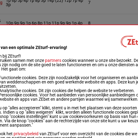
1p 6p 5p 4p 1p 8p 3p 14p (22) 12p 7p 4p
kg
7
3p
5
10p 9p 9p 1p 6p 8p 11p 11p 9p 9p 1p 4p
8
kg
7p 8p 9p 4p 6p 6p 6p 3p 6p 4p 9p 8p
5
 van een optimale ZEturf-ervaring!
bij ZEturf!
kg
5p 4p 5p 6p 12p 3p 4p 9p 4p 14p 7p
2
bruiken samen met onze
partners
cookies wanneer u onze site bezoekt. D
 zijn nodig om de site goed te laten functioneren en om u onze diensten 
. Het gaat om:
Functionele cookies. Deze zijn noodzakelijk voor het organiseren en aanb
1p 6p 4p 10p 7p 7p (22) 10p 3p 12p 10p
kg
9
van weddenschappen en een goed werkende website en apps. Deze kun je
9p (21) 4p
uitzetten.
Analytische cookies. Dit zijn cookies die helpen de website te verbeteren.
Persoonlijke cookies. Voor het aanbieden van persoonlijke aanbiedingen 
website en apps van ZEbet en andere partijen waarmee wij samenwerken
kg
11p 5p 8p 6p 4p 12p 6p 5p 3p 7p 8p 9p
3
u op "alles accepteren" klikt, stemt u in met het plaatsen van deze soorten
. Indien u op "alles weigeren" klikt, worden alleen functionele cookies gep
knop "cookies instellingen" kunt u uw cookievoorkeuren op basis van hun 
kg
4p 5p 8p 7p (22) 7p 7p 5p 3p 5p 5p 1p 4p
1
en. Via de knop "cookies" aan de rechterzijde van onze site kunt u uw keuz
ment aanpassen."
ook het
privacybeleid
van ZEturf voor een overzicht van de cookies die we
13p 4p 6p (22) 9p 11p 7p 10p 11p (21) 5p
ken en partijen met wie gegevens worden gedeeld.