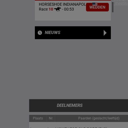
1 meetin
HORSESHOE INDIANAPOLIS
WEDDEN
Race
10
-
00:53
NIEUWS
DEELNEMERS
Plaats
Nr.
Paarden (geslacht/leeftijd)