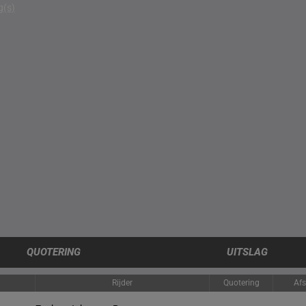
g(s)
QUOTERING
UITSLAG
Rijder
Quotering
Af