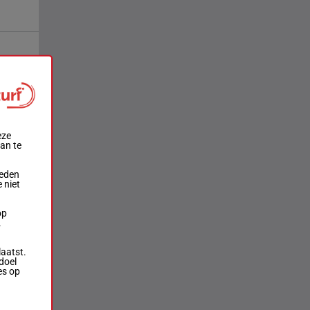
eze
aan te
ieden
 niet
op
.
laatst.
doel
es op