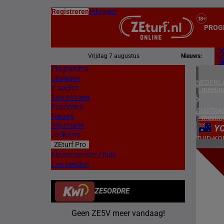
Inloggen
Registreren
PROG
Vrijdag 7 augustus
Nieuws:
Programma
Z
|
Uitslagen
L
NEDERL
V-spellen
2 meetin
Tips en meer
Promoties
AUSTRAL
Nieuws
1 meetin
Informatie
Y
Jackpots
ZUID-KO
ZEturf Pro
2 meetin
3
Klantenservice / hulp
Live beelden
FRANKR
12/11/
6 meetin
ZE5ORDRE
DUITSL
3 meetin
Geen ZE5V meer vandaag!
ZWEDEN