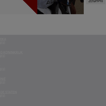
ZEturfPro
g(s)
RKEN
g(s)
EGEN
g(s)
RIKA
g(s)
D KONINKRIJK
g(s)
D
g(s)
NIË
g(s)
DE STATEN
g(s)