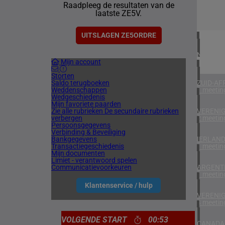
Raadpleeg de resultaten van de
1 meetin
laatste ZE5V.
DENEMA
1 meetin
UITSLAGEN ZE5ORDRE
NOORW
Mijn account
1 meetin
Storten
Saldo terugboeken
ZUID-AF
Weddenschappen
1 meetin
Wedgeschiedenis
Mijn favoriete paarden
Zie alle rubrieken
De secundaire rubrieken
VERENIG
verbergen
2 meetin
Persoonsgegevens
Verbinding & Beveiliging
Bankgegevens
IERLAN
Transactiegeschiedenis
1 meetin
Mijn documenten
Limiet - verantwoord spelen
Communicatievoorkeuren
ARGENTI
1 meetin
Klantenservice / hulp
VERENIG
4 meetin
VOLGENDE START
00:53
CANADA