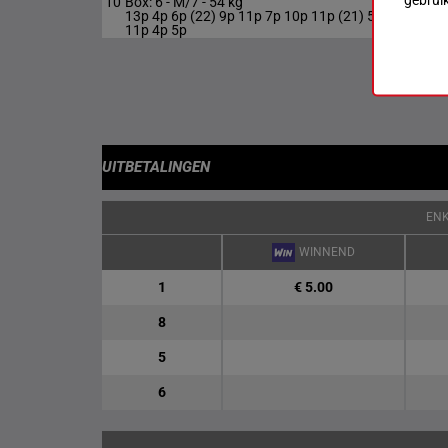
10
Box: 6 -
M/7 -
54 kg
M/7
54 
13p 4p 6p (22) 9p 11p 7p 10p 11p (21) 5p
11p 4p 5p
UITBETALINGEN
EN
WINNEND
1
€ 5.00
8
5
6