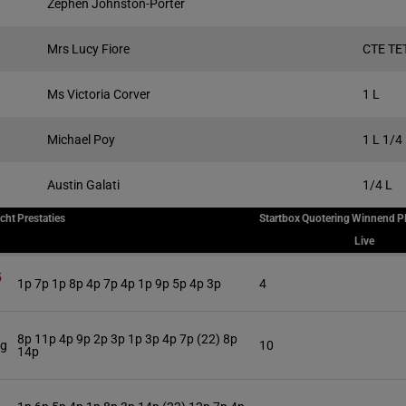
Zephen Johnston-Porter
Mrs Lucy Fiore
CTE TE
Ms Victoria Corver
1 L
Michael Poy
1 L 1/4
Austin Galati
1/4 L
cht
Prestaties
Startbox
Quotering
Winnend
P
Live
5
1p 7p 1p 8p 4p 7p 4p 1p 9p 5p 4p 3p
4
8p 11p 4p 9p 2p 3p 1p 3p 4p 7p (22) 8p
kg
10
14p