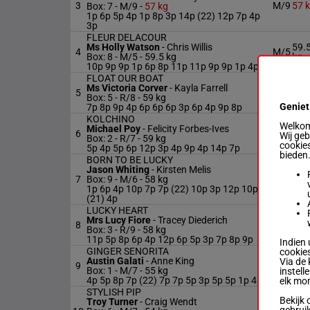
3
M/9
57 
Box: 7 -
M/9 -
57 kg
1p 6p 5p 4p 1p 8p 3p 14p (22) 12p 7p 4p
3p
FLEUR DELACOUR
Ms Holly Watson
-
Chris Willis
59.
4
M/5
Box: 8 -
M/5 -
59.5 kg
kg
10p 9p 9p 1p 6p 8p 11p 11p 9p 9p 1p 4p
FLOAT OUR BOAT
Ms Victoria Corver
-
Kayla Farrell
5
R/8
59 
Box: 5 -
R/8 -
59 kg
Geniet
7p 8p 9p 4p 6p 6p 6p 3p 6p 4p 9p 8p
KOLCHINO
Welkom 
Michael Poy
-
Felicity Forbes-Ives
6
R/7
59 
Wij ge
Box: 2 -
R/7 -
59 kg
cookies
5p 4p 5p 6p 12p 3p 4p 9p 4p 14p 7p
bieden
BORN TO BE LUCKY
Jason Whiting
-
Kirsten Melis
7
Box: 9 -
M/6 -
58 kg
M/6
58 
1p 6p 4p 10p 7p 7p (22) 10p 3p 12p 10p 9p
(21) 4p
LUCKY HEART
Mrs Lucy Fiore
-
Tracey Diederich
8
R/9
58 
Box: 3 -
R/9 -
58 kg
11p 5p 8p 6p 4p 12p 6p 5p 3p 7p 8p 9p
Indien 
GINGER SENORITA
cookies
Austin Galati
-
Anne King
Via de 
9
M/7
55 
Box: 1 -
M/7 -
55 kg
instell
4p 5p 8p 7p (22) 7p 7p 5p 3p 5p 5p 1p 4p
elk mo
STYLISH PIP
Bekijk 
Troy Turner
-
Craig Wendt
gebrui