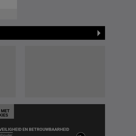
T MET
KIES
VEILIGHEID EN BETROUWBAARHEID