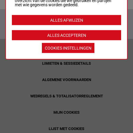
overzicht van de cookies die we gebruiken en partijen
met wie gegevens worden gedeeld.
ALLES AFWIJZEN
ALLES ACCEPTEREN
VERANTWOORD WEDDEN & PRIVACYVERKLARING
COOKIES INSTELLINGEN
LIMIETEN & SESSIEDETAILS
ALGEMENE VOORWAARDEN
WEDREGELS & TOTALISATORREGLEMENT
MIJN COOKIES
LIJST MET COOKIES