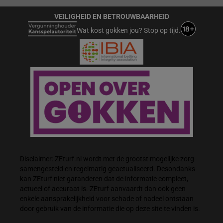
VEILIGHEID EN BETROUWBAARHEID
Wat kost gokken jou? Stop op tijd.
Disclaimer: ZEturf.nl wordt met de grootst mogelijke zorg
samengesteld en regelmatig geactualiseerd. Desondanks
kan ZEturf niet garanderen dat de informatie compleet,
actueel of accuraat is. ZEturf aanvaardt dan ook geen
enkele aansprakelijkheid voor schade of nadeel ontstaan
door gebruik van de informatie die op deze site te vinden is.