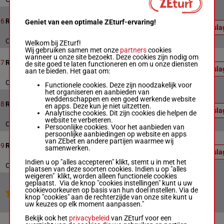
Officiële
uitslag:
6
1400m
20:58
6
Race 6
Geniet van een optimale ZEturf-ervaring!
4 - 6 - 5
Uitsl
- 1 - 3
Officiële uitslag : 4 - 6 - 5 - 1 - 3
Welkom bij ZEturf!
Wij gebruiken samen met onze
partners
cookies
Officiële
wanneer u onze site bezoekt. Deze cookies zijn nodig om
uitslag:
8
1600m
21:31
7
Race 7
de site goed te laten functioneren en om u onze diensten
8 - 5 - 4
Uitsl
aan te bieden. Het gaat om:
- 2 - 3
Officiële uitslag : 8 - 5 - 4 - 2 - 3
Functionele cookies. Deze zijn noodzakelijk voor
het organiseren en aanbieden van
Officiële
weddenschappen en een goed werkende website
uitslag:
7
1650m
22:03
8
Race 8
en apps. Deze kun je niet uitzetten.
5 - 3 - 1
Uitsl
Analytische cookies. Dit zijn cookies die helpen de
- 7 - 8
website te verbeteren.
Officiële uitslag : 5 - 3 - 1 - 7 - 8
Persoonlijke cookies. Voor het aanbieden van
persoonlijke aanbiedingen op website en apps
Officiële
van ZEbet en andere partijen waarmee wij
uitslag:
9
1600m
22:38
9
Race 9
samenwerken.
4 - 8 - 7
Uitsl
- 10 - 1
Indien u op "alles accepteren" klikt, stemt u in met het
Officiële uitslag : 4 - 8 - 7 - 10 - 1
plaatsen van deze soorten cookies. Indien u op "alles
weigeren" klikt, worden alleen functionele cookies
geplaatst. Via de knop "cookies instellingen" kunt u uw
cookievoorkeuren op basis van hun doel instellen. Via de
Jouw favoriete paarden
knop "cookies" aan de rechterzijde van onze site kunt u
uw keuzes op elk moment aanpassen."
Bekijk ook het
privacybeleid
van ZEturf voor een