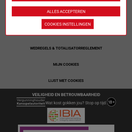
ALLES ACCEPTEREN
LIMIETEN & SESSIEDETAILS
COOKIES INSTELLINGEN
ALGEMENE VOORWAARDEN
WEDREGELS & TOTALISATORREGLEMENT
MIJN COOKIES
LIJST MET COOKIES
VEILIGHEID EN BETROUWBAARHEID
Wat kost gokken jou? Stop op tijd.