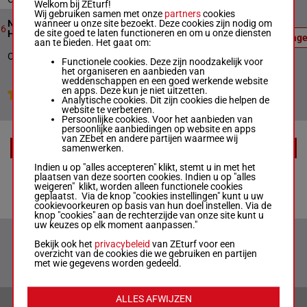
Welkom bij ZEturf!
Wij gebruiken samen met onze
partners
cookies
Officiële
wanneer u onze site bezoekt. Deze cookies zijn nodig om
Novices' Limited Handicap
uitslag:
10
3826m
20:31
6
de site goed te laten functioneren en om u onze diensten
4 - 1 - 3
Hurdle
Uitslag
aan te bieden. Het gaat om:
- 8
Officiële uitslag : 4 - 1 - 3 - 8
Functionele cookies. Deze zijn noodzakelijk voor
het organiseren en aanbieden van
weddenschappen en een goed werkende website
en apps. Deze kun je niet uitzetten.
Jouw favoriete paarden
Analytische cookies. Dit zijn cookies die helpen de
website te verbeteren.
Persoonlijke cookies. Voor het aanbieden van
persoonlijke aanbiedingen op website en apps
van ZEbet en andere partijen waarmee wij
samenwerken.
EXTRA
Indien u op "alles accepteren" klikt, stemt u in met het
plaatsen van deze soorten cookies. Indien u op "alles
Tips
weigeren" klikt, worden alleen functionele cookies
geplaatst. Via de knop "cookies instellingen" kunt u uw
cookievoorkeuren op basis van hun doel instellen. Via de
knop "cookies" aan de rechterzijde van onze site kunt u
uw keuzes op elk moment aanpassen."
Bekijk ook het
privacybeleid
van ZEturf voor een
overzicht van de cookies die we gebruiken en partijen
met wie gegevens worden gedeeld.
ALLES AFWIJZEN
VERANTWOORD WEDDEN & PRIVACYVERKLARING