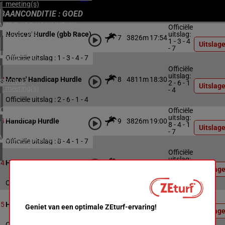
1 meeting(s)
BAANCONDITIE : GOED
VERENIGD KONINKRIJK
Officiële
4 meeting(s)
uitslag:
Novices' Hurdle (gbb Race)
7
3826m
17:54
1
1 - 3 - 4
Uitslag
- 7
IERLAND
Officiële uitslag : 1 - 3 - 4 - 7
1 meeting(s)
Officiële
uitslag:
8
4811m
18:30
2
Mares' Handicap Hurdle
SPANJE
2 - 6 - 1
Uitslag
1 meeting(s)
- 4
Officiële uitslag : 2 - 6 - 1 - 4
CHILI
Officiële
1 meeting(s)
uitslag:
9
3826m
19:00
3
Handicap Hurdle
8 - 4 - 1
Uitslag
- 7
VERENIGDE STATEN
Officiële uitslag : 8 - 4 - 1 - 7
4 meeting(s)
Officiële
uitslag:
10
3316m
19:31
4
Handicap Hurdle
8 - 10 -
Uitslag
4 - 9
Officiële uitslag : 8 - 10 - 4 - 9
Officiële
uitslag:
7
4811m
20:00
5
Handicap Hurdle
Geniet van een optimale ZEturf-ervaring!
5 - 1 - 4
Uitslag
- 6
Officiële uitslag : 5 - 1 - 4 - 6