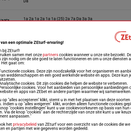
Da
1a 2a 1a 2a 1a 1a (25) 2a 7a Da 3a 3a
1'13"1
1a
1'12"2
4a 4a Da 5a (25) 6a 6a 3a 3a Da 1a 1a
 van een optimale ZEturf-ervaring!
bij ZEturf!
bruiken samen met onze
partners
cookies wanneer u onze site bezoekt. D
3a 2a Da 1a 1a (25) 4a 1a 2a 1a Da 7a
 zijn nodig om de site goed te laten functioneren en om u onze diensten 
1'13"0
1a
. Het gaat om:
Functionele cookies. Deze zijn noodzakelijk voor het organiseren en aanb
van weddenschappen en een goed werkende website en apps. Deze kun je
8a 1m 6a 3a 2a (25) 2a Da 1a 6a 1a 1a
uitzetten.
1'12"3
5a
Analytische cookies. Dit zijn cookies die helpen de website te verbeteren.
Persoonlijke cookies. Voor het aanbieden van persoonlijke aanbiedingen 
website en apps van ZEbet en andere partijen waarmee wij samenwerken
u op "alles accepteren" klikt, stemt u in met het plaatsen van deze soorten
Da 2a 1a 2a (25) 1a 2a Da 2a 1a 1a 2a
1'13"7
. Indien u op "alles weigeren" klikt, worden alleen functionele cookies gep
2a
knop "cookies instellingen" kunt u uw cookievoorkeuren op basis van hun 
en. Via de knop "cookies" aan de rechterzijde van onze site kunt u uw keuz
ment aanpassen."
2a 3a 2a 4a 3a (25) 3a 3a 2a 1a 2a 5a
ook het
privacybeleid
van ZEturf voor een overzicht van de cookies die we
1'11"5
2a
ken en partijen met wie gegevens worden gedeeld.