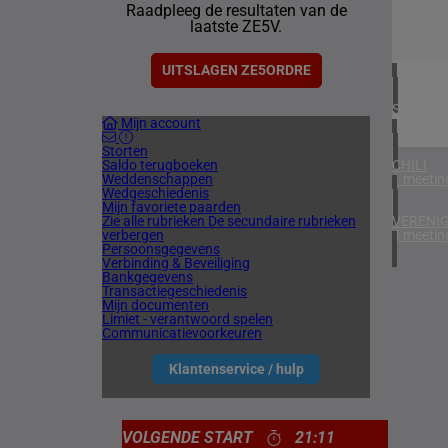
Raadpleeg de resultaten van de
4 meetin
laatste ZE5V.
IERLAN
1 meetin
UITSLAGEN ZE5ORDRE
SPANJE
Mijn account
1 meetin
Storten
Saldo terugboeken
CHILI
Weddenschappen
1 meetin
Wedgeschiedenis
Mijn favoriete paarden
Zie alle rubrieken
De secundaire rubrieken
VERENIG
verbergen
4 meetin
Persoonsgegevens
Verbinding & Beveiliging
Bankgegevens
Transactiegeschiedenis
Mijn documenten
Limiet - verantwoord spelen
Communicatievoorkeuren
Klantenservice / hulp
VOLGENDE START
21:11