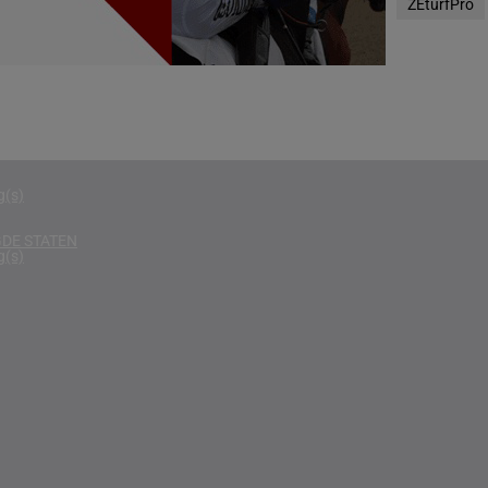
ZEturfPro
g(s)
D
g(s)
g(s)
g(s)
DE STATEN
g(s)