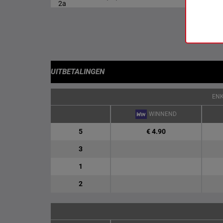
2a
UITBETALINGEN
EN
WINNEND
5
€ 4.90
3
1
2