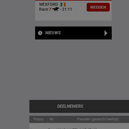
WEXFORD
WEDDEN
Race
7
-
21:11
NIEUWS
DEELNEMERS
Plaats
Nr.
Paarden (geslacht/leeftijd)