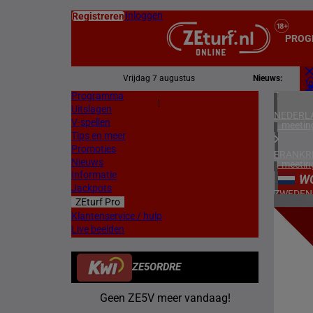
Inloggen
Registreren
PROG
Vrijdag 7 augustus
Nieuws:
Programma
Z
|
Uitslagen
L
NEDERL
V-spellen
1 meetin
Tips en meer
Promoties
FRANKR
Nieuws
4 meetin
Informatie
W
Jackpots
ZWEDEN
ZEturf Pro
3 meetin
2
Klantenservice / hulp
Live beelden
ZUID-AF
22/04/
1 meetin
ZE5ORDRE
HONGKO
1 meetin
Geen ZE5V meer vandaag!
VERENIG