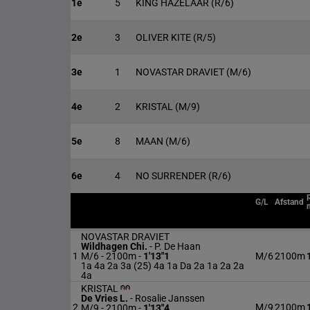
1e
5
KING HAZELAAR
(R/6)
2e
3
OLIVER KITE
(R/5)
3e
1
NOVASTAR DRAVIET
(M/6)
4e
2
KRISTAL
(M/9)
5e
8
MAAN
(M/6)
6e
4
NO SURRENDER
(R/6)
G/L
Afstand
NOVASTAR DRAVIET
Wildhagen Chi.
-
P. De Haan
1
M/6 - 2100m
-
1'13"1
M/6
2100m
1a 4a 2a 3a (25) 4a 1a Da 2a 1a 2a 2a
4a
KRISTAL
De Vries L.
-
Rosalie Janssen
2
M/9
2100m
M/9 - 2100m
-
1'13"4