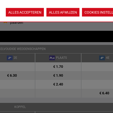
Quoteringen ve
ALLES ACCEPTEREN
ALLES AFWIJZEN
COOKIES INSTEL
Jouw favoriete
paarden
KELVOUDIGE WEDDENSCHAPPEN
2E
PLAATS
4E
€ 1.70
€ 6.30
€ 1.90
€ 2.40
€ 6.40
KOPPEL