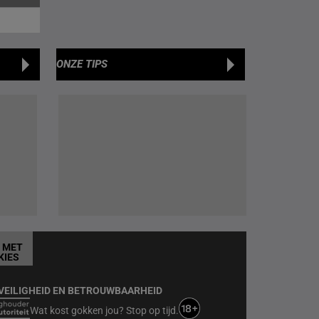
ONZE TIPS
T MET
KIES
VEILIGHEID EN BETROUWBAARHEID
Wat kost gokken jou? Stop op tijd.