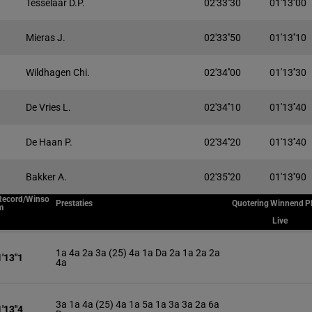
Tesselaar D.P.
02'33''30
01'13''00
Mieras J.
02'33''50
01'13''10
Wildhagen Chi.
02'34''00
01'13''30
De Vries L.
02'34''10
01'13''40
De Haan P.
02'34''20
01'13''40
Bakker A.
02'35''20
01'13''90
Record/Winso
Prestaties
Quotering
Winnend
P
m
Live
1a 4a 2a 3a (25) 4a 1a Da 2a 1a 2a 2a
1'13"1
4a
3a 1a 4a (25) 4a 1a 5a 1a 3a 3a 2a 6a
1'13"4