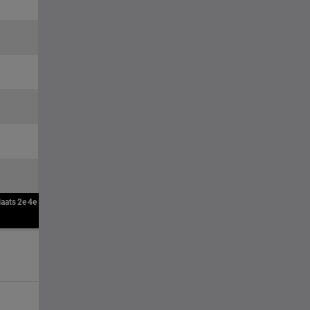
laats
2e
4e