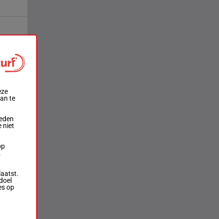
eze
aan te
ieden
 niet
op
.
laatst.
doel
es op