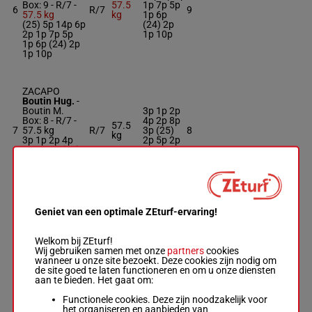
Box: 9 -
R/7 -
57.5
1p 7p 5p
6
R/7
9
57.5 kg
kg
1p 6p
(25) 5p 14p 6p
(24) 2p
2p 1p 7p 5p
1p 10p
1p 6p (24) 2p
1p 10p
ZACAPO
Boutin Hug.
-
Boutin M.
3p 1p 2p
Box: 8 -
R/7 -
4p 2p 8p
57.5
7
57.5 kg
R/7
3p (25)
8
kg
3p 1p 2p 4p
2p 5p 2p
2p 8p 3p (25)
3p 3p
2p 5p 2p 3p
3p
ALMAROMY
Geniet van een optimale ZEturf-ervaring!
Pacaut Mme
Cor.
-
Bonilla
7p 6p 7p
D.
Welkom bij ZEturf!
(25) 5p
Box: 11 -
M/4 -
Wij gebruiken samen met onze
partners
cookies
8
M/4
56 kg
5p 6p 12p
11
56 kg
wanneer u onze site bezoekt. Deze cookies zijn nodig om
9p 6p 4p
7p 6p 7p (25)
de site goed te laten functioneren en om u onze diensten
1p 1p
5p 5p 6p 12p
aan te bieden. Het gaat om:
9p 6p 4p 1p
1p
Functionele cookies. Deze zijn noodzakelijk voor
het organiseren en aanbieden van