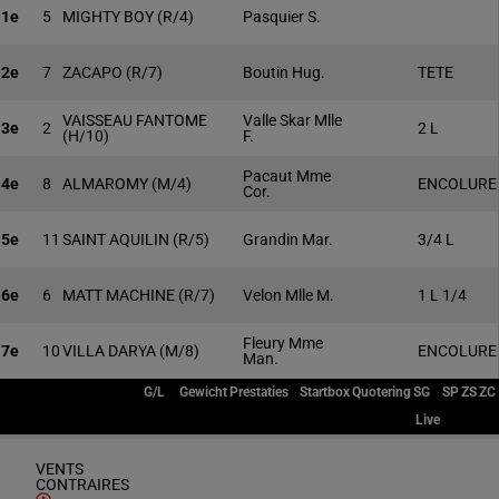
1e
5
MIGHTY BOY
(R/4)
Pasquier S.
2e
7
ZACAPO
(R/7)
Boutin Hug.
TETE
VAISSEAU FANTOME
Valle Skar Mlle
3e
2
2 L
(H/10)
F.
Pacaut Mme
4e
8
ALMAROMY
(M/4)
ENCOLURE
Cor.
5e
11
SAINT AQUILIN
(R/5)
Grandin Mar.
3/4 L
6e
6
MATT MACHINE
(R/7)
Velon Mlle M.
1 L 1/4
Fleury Mme
7e
10
VILLA DARYA
(M/8)
ENCOLURE
Man.
G/L
Gewicht
Prestaties
Startbox
Quotering
SG
SP
ZS
ZC
Live
VENTS
CONTRAIRES