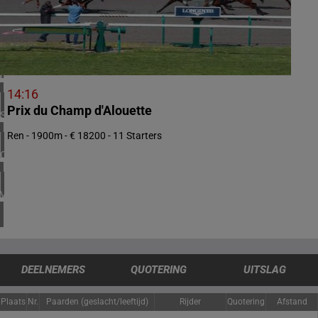
1 meeting(s)
VERENIGD KONINKRIJK
4 meeting(s)
IERLAND
1 meeting(s)
14:16
Prix du Champ d'Alouette
SPANJE
1 meeting(s)
Ren - 1900m - € 18200 - 11 Starters
CHILI
1 meeting(s)
VERENIGDE STATEN
4 meeting(s)
DEELNEMERS
QUOTERING
UITSLAG
Plaats
Nr.
Paarden (geslacht/leeftijd)
Rijder
Quotering
Afstand