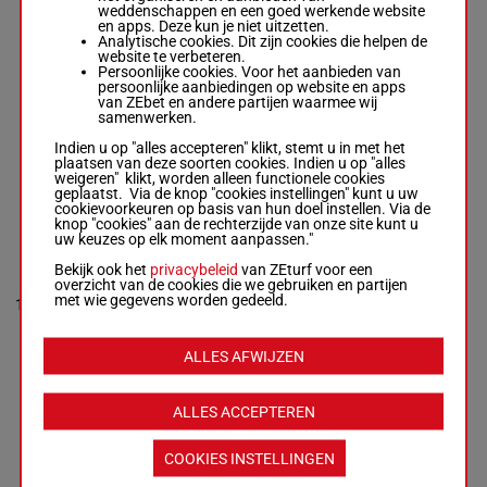
weddenschappen en een goed werkende website
en apps. Deze kun je niet uitzetten.
GAIDAR
Analytische cookies. Dit zijn cookies die helpen de
Marquette
website te verbeteren.
Max.
-
Mosse
5p 7p
Persoonlijke cookies. Voor het aanbieden van
G.
(25) 12p
persoonlijke aanbiedingen op website en apps
Box: 1 -
R/7 -
13p 2p
9
R/7
56 kg
1
van ZEbet en andere partijen waarmee wij
56 kg
(24) 13p
samenwerken.
5p 7p (25) 12p
1p 4p 4p
13p 2p (24)
1p 7p 5p
Indien u op "alles accepteren" klikt, stemt u in met het
13p 1p 4p 4p
plaatsen van deze soorten cookies. Indien u op "alles
1p 7p 5p
weigeren" klikt, worden alleen functionele cookies
geplaatst. Via de knop "cookies instellingen" kunt u uw
cookievoorkeuren op basis van hun doel instellen. Via de
knop "cookies" aan de rechterzijde van onze site kunt u
VILLA DARYA
uw keuzes op elk moment aanpassen."
Fleury Mme
Bekijk ook het
privacybeleid
van ZEturf voor een
(25) 8p
Man.
-
overzicht van de cookies die we gebruiken en partijen
8p 2p 7p
Audouin B.
53.5
met wie gegevens worden gedeeld.
10
M/8
1p 8p 3p
3
Box: 3 -
M/8 -
kg
10p 7p 1p
53.5 kg
11p 2p
(25) 8p 8p 2p
7p 1p 8p 3p
ALLES AFWIJZEN
10p 7p 1p 11p
2p
ALLES ACCEPTEREN
SAINT
AQUILIN
COOKIES INSTELLINGEN
Grandin Mar.
-
6p 7p
Braem G.