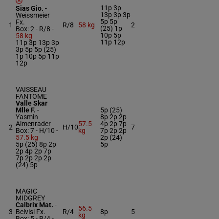
11p 3p
Sias Gio.
-
13p 3p 3p
Weissmeier
5p 5p
Fx.
1
R/8
58 kg
2
(25) 1p
Box: 2 -
R/8 -
10p 5p
58 kg
11p 12p
11p 3p 13p 3p
3p 5p 5p (25)
1p 10p 5p 11p
12p
VAISSEAU
FANTOME
Valle Skar
Mlle F.
-
5p (25)
Yasmin
8p 2p 2p
Almenrader
57.5
4p 2p 7p
2
H/10
7
Box: 7 -
H/10 -
kg
7p 2p 2p
57.5 kg
2p (24)
5p (25) 8p 2p
5p
2p 4p 2p 7p
7p 2p 2p 2p
(24) 5p
MAGIC
MIDGREY
Calbrix Mat.
-
56.5
3
Belvisi Fx.
R/4
8p
5
kg
Box: 5 -
R/4 -