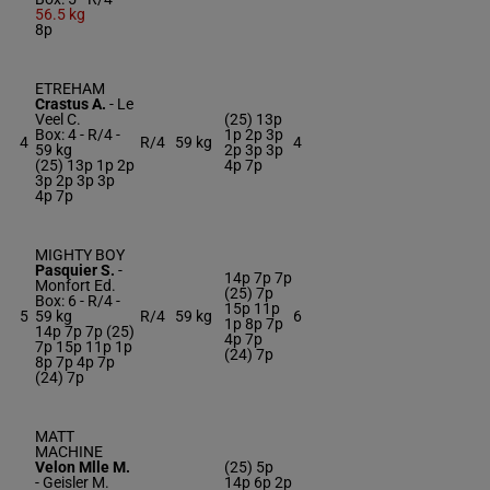
56.5 kg
8p
ETREHAM
Crastus A.
-
Le
Veel C.
(25) 13p
Box: 4 -
R/4 -
1p 2p 3p
4
R/4
59 kg
4
59 kg
2p 3p 3p
(25) 13p 1p 2p
4p 7p
3p 2p 3p 3p
4p 7p
MIGHTY BOY
Pasquier S.
-
14p 7p 7p
Monfort Ed.
(25) 7p
Box: 6 -
R/4 -
15p 11p
5
59 kg
R/4
59 kg
6
1p 8p 7p
14p 7p 7p (25)
4p 7p
7p 15p 11p 1p
(24) 7p
8p 7p 4p 7p
(24) 7p
MATT
MACHINE
Velon Mlle M.
(25) 5p
-
Geisler M.
14p 6p 2p