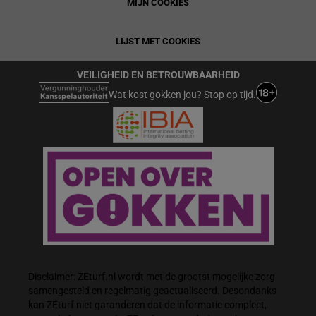
MIJN COOKIES
LIJST MET COOKIES
VEILIGHEID EN BETROUWBAARHEID
Wat kost gokken jou? Stop op tijd.
Disclaimer: ZEturf.nl wordt met de grootst mogelijke zorg
samengesteld en regelmatig geactualiseerd. Desondanks
kan ZEturf niet garanderen dat de informatie compleet,