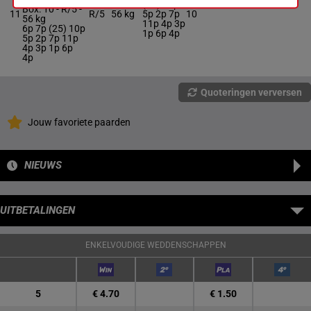
(25) 10p
Box: 10 -
R/5 -
11
R/5
56 kg
5p 2p 7p
10
56 kg
11p 4p 3p
6p 7p (25) 10p
1p 6p 4p
5p 2p 7p 11p
4p 3p 1p 6p
4p
Quoteringen verversen
Jouw favoriete paarden
NIEUWS
UITBETALINGEN
ENKELVOUDIGE WEDDENSCHAPPEN
5
€ 4.70
€ 1.50