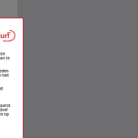
eze
aan te
ieden
 niet
op
.
laatst.
doel
es op