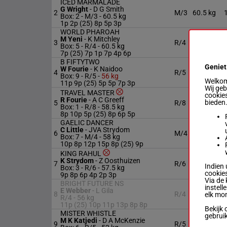
ICED MARMALADE
G Wright
-
D G Smith
2
M/3
60.5 kg
Box: 2 -
M/3 -
60.5 kg
1p 2p (25) 8p 5p 3p
WORLD PHAROAH
M Yeni
-
K Mitchley
3
R/4
60.5 kg
Box: 5 -
R/4 -
60.5 kg
7p (25) 7p 1p 7p 4p 6p
B FIFTYTWO
Geniet
W Fourie
-
K Naidoo
4
R/5
56 kg
Box: 9 -
R/5 -
56 kg
Welkom 
11p 9p (25) 5p 5p 7p 3p
Wij ge
TRAVEL MASTER
cookies
R Fourie
-
A C Greeff
bieden
5
R/8
58.5 kg
Box: 1 -
R/8 -
58.5 kg
8p 10p 5p (25) 8p 6p 5p
GAELIC DANCER
C Little
-
JVA Strydom
6
M/4
58 kg
Box: 7 -
M/4 -
58 kg
10p 8p 12p 15p 8p (25) 9p
KING RAHUL
K Strydom
-
Z Oosthuizen
7
R/6
57.5 kg
Indien 
Box: 3 -
R/6 -
57.5 kg
cookies
9p 8p 6p 4p 2p 3p
Via de 
BRIGHT FUTURE NS
instell
E Webber
-
L Gila
8
R/4
56 kg
elk mo
R/4 -
56 kg
11p (25) 10p 11p 13p 8p 8p
Bekijk 
MISTER WHISTLE
gebrui
M K Katjedi
-
D A McKenzie
9
R/5
52 kg