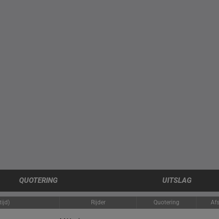
QUOTERING
UITSLAG
ijd)
Rijder
Quotering
Af