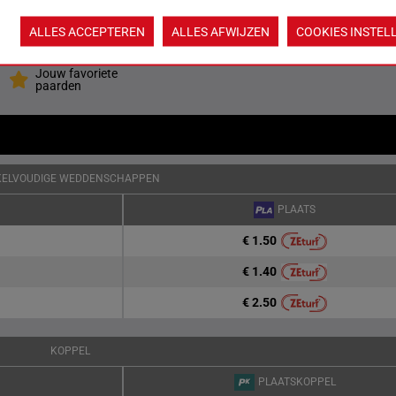
ALLES ACCEPTEREN
ALLES AFWIJZEN
COOKIES INSTEL
Quoteringen ve
Jouw favoriete
paarden
KELVOUDIGE WEDDENSCHAPPEN
PLAATS
€ 1.50
€ 1.40
€ 2.50
KOPPEL
PLAATSKOPPEL