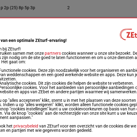
1p 2p (25) 8p 5p 3p
2
7p (25) 7p 1p 7p 4p 6p
5
 van een optimale ZEturf-ervaring!
11p 9p (25) 5p 5p 7p 3p
9
bij ZEturf!
bruiken samen met onze
partners
cookies wanneer u onze site bezoekt. D
 zijn nodig om de site goed te laten functioneren en om u onze diensten 
. Het gaat om:
8p 10p 5p (25) 8p 6p 5p
1
Functionele cookies. Deze zijn noodzakelijk voor het organiseren en aanb
van weddenschappen en een goed werkende website en apps. Deze kun je
uitzetten.
10p 8p 12p 15p 8p (25) 9p
7
Analytische cookies. Dit zijn cookies die helpen de website te verbeteren.
Persoonlijke cookies. Voor het aanbieden van persoonlijke aanbiedingen 
website en apps van ZEbet en andere partijen waarmee wij samenwerken
9p 8p 6p 4p 2p 3p
3
u op "alles accepteren" klikt, stemt u in met het plaatsen van deze soorten
. Indien u op "alles weigeren" klikt, worden alleen functionele cookies gep
knop "cookies instellingen" kunt u uw cookievoorkeuren op basis van hun 
en. Via de knop "cookies" aan de rechterzijde van onze site kunt u uw keuz
ment aanpassen."
11p (25) 10p 11p 13p 8p 8p
ook het
privacybeleid
van ZEturf voor een overzicht van de cookies die we
ken en partijen met wie gegevens worden gedeeld.
8p 9p (25) 5p 7p 6p 7p
6