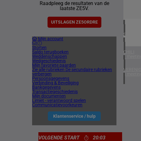
Raadpleeg de resultaten van de
4 meetin
laatste ZE5V.
IERLAN
1 meetin
UITSLAGEN ZE5ORDRE
SPANJE
Mijn account
1 meetin
Storten
Saldo terugboeken
CHILI
Weddenschappen
1 meetin
Wedgeschiedenis
Mijn favoriete paarden
Zie alle rubrieken
De secundaire rubrieken
VERENIG
verbergen
4 meetin
Persoonsgegevens
Verbinding & Beveiliging
Bankgegevens
Transactiegeschiedenis
Mijn documenten
Limiet - verantwoord spelen
Communicatievoorkeuren
Klantenservice / hulp
VOLGENDE START
20:03