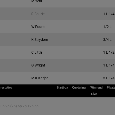
M Yeni
R Fourie
1 L 1/4
W Fourie
1/2 L
K Strydom
3/4 L
C Little
1 L 1/2
G Wright
1 L 1/4
M K Katjedi
3 L 1/4
restaties
Startbox
Quotering
Winnend
Plaat
Live
10p 2p (25) 6p 2p 12p 6p