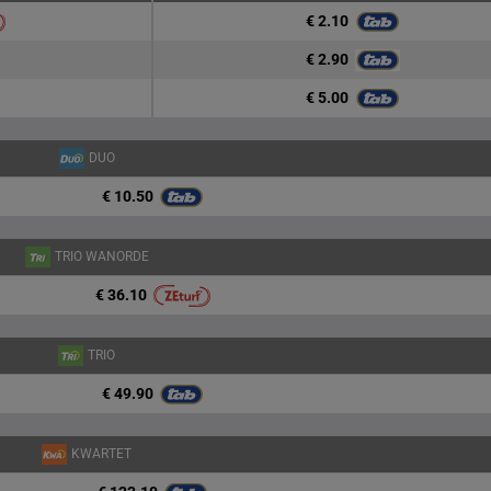
€ 2.10
€ 2.90
€ 5.00
DUO
€ 10.50
TRIO WANORDE
€ 36.10
TRIO
€ 49.90
KWARTET