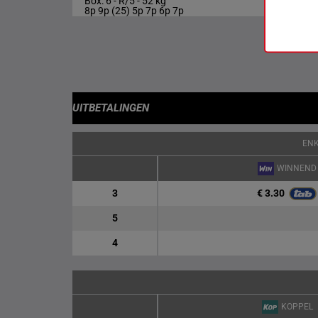
Box: 6 -
R/5 -
52 kg
8p 9p (25) 5p 7p 6p 7p
UITBETALINGEN
EN
WINNEND
€ 3.30
3
5
4
KOPPEL