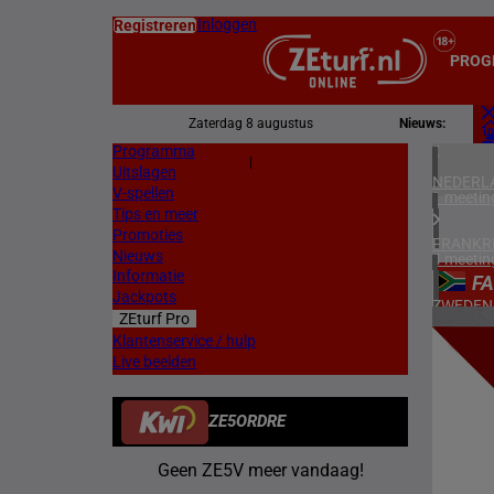
Inloggen
Registreren
PROG
Zaterdag 8 augustus
Nieuws:
Programma
Z
|
Uitslagen
L
NEDERL
V-spellen
1 meetin
Tips en meer
Promoties
FRANKR
Nieuws
4 meetin
Informatie
FA
Jackpots
ZWEDEN
ZEturf Pro
3 meetin
7
Klantenservice / hulp
Live beelden
ZUID-AF
22/04/
1 meetin
ZE5ORDRE
HONGKO
1 meetin
Geen ZE5V meer vandaag!
VERENIG