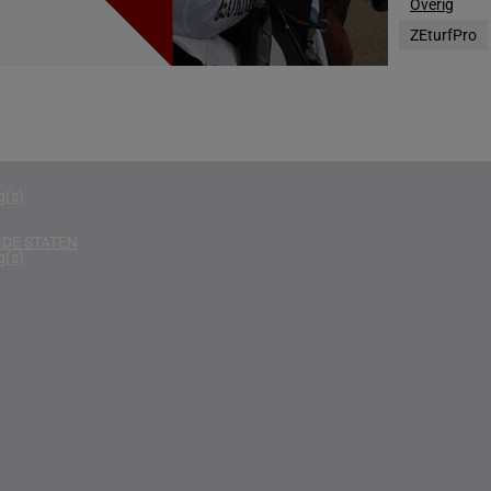
Overig
g(s)
ZEturfPro
D
g(s)
g(s)
g(s)
DE STATEN
g(s)