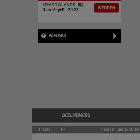
MEADOWLANDS
WEDDEN
Race
6
-
20:03
NIEUWS
DEELNEMERS
Plaats
Nr.
Paarden (geslacht/leeft