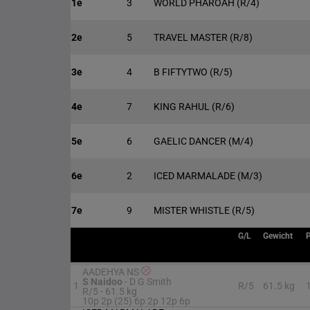
1e
3
WORLD PHAROAH
(R/4)
2e
5
TRAVEL MASTER
(R/8)
3e
4
B FIFTYTWO
(R/5)
4e
7
KING RAHUL
(R/6)
5e
6
GAELIC DANCER
(M/4)
6e
2
ICED MARMALADE
(M/3)
7e
9
MISTER WHISTLE
(R/5)
G/L
Gewicht
P
AADEHYA NS
S Naidoo
-
D G Smith
1
R/5
61.5 kg
R/5 -
61.5 kg
10p 2p (25) 6p 2p 12p 6p