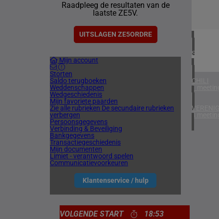
Raadpleeg de resultaten van de
4 meetin
laatste ZE5V.
IERLAN
1 meetin
UITSLAGEN ZE5ORDRE
SPANJE
Mijn account
1 meetin
Storten
Saldo terugboeken
CHILI
Weddenschappen
1 meetin
Wedgeschiedenis
Mijn favoriete paarden
Zie alle rubrieken
De secundaire rubrieken
VERENIG
verbergen
4 meetin
Persoonsgegevens
Verbinding & Beveiliging
Bankgegevens
Transactiegeschiedenis
Mijn documenten
Limiet - verantwoord spelen
Communicatievoorkeuren
Klantenservice / hulp
VOLGENDE START
18:53