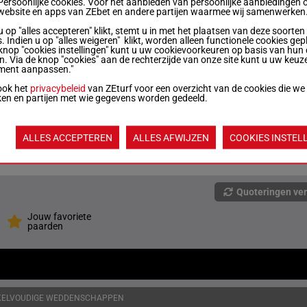
Persoonlijke cookies. Voor het aanbieden van persoonlijke aanbiedingen 
website en apps van ZEbet en andere partijen waarmee wij samenwerken
u op "alles accepteren" klikt, stemt u in met het plaatsen van deze soorten
R/7
1600m
0a 0a 5a 0a 0a
. Indien u op "alles weigeren" klikt, worden alleen functionele cookies gep
knop "cookies instellingen" kunt u uw cookievoorkeuren op basis van hun 
en. Via de knop "cookies" aan de rechterzijde van onze site kunt u uw keuz
ment aanpassen."
R/6
1600m
0a 3a 0a 2a 0a
ook het
privacybeleid
van ZEturf voor een overzicht van de cookies die we
ken en partijen met wie gegevens worden gedeeld.
R/4
1600m
4a 5a 2a 2a 3a
ALLES ACCEPTEREN
ALLES AFWIJZEN
COOKIES INSTEL
R/4
1600m
0a 0a 4a 3a 2a
Quoteringen ve
Jouw favoriete
paarden
KELVOUDIGE WEDDENSCHAPPEN