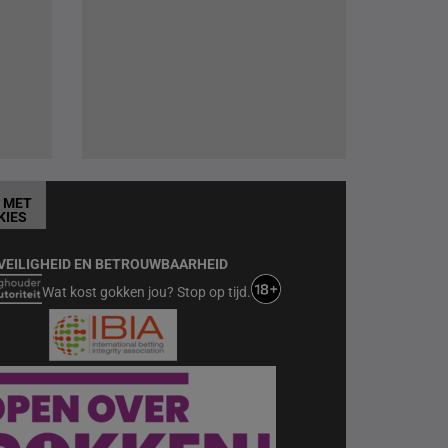
T MET
KIES
VEILIGHEID EN BETROUWBAARHEID
Wat kost gokken jou? Stop op tijd.