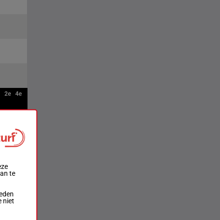
2e
4e
eze
aan te
ieden
 niet