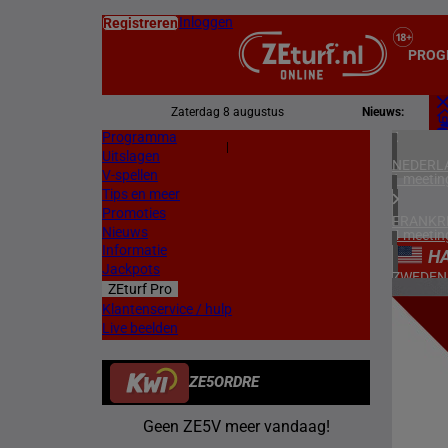
Inloggen
Registreren
PROG
Zaterdag 8 augustus
Nieuws:
Programma
Z
|
Uitslagen
L
NEDERL
V-spellen
1 meetin
Tips en meer
Promoties
FRANKR
Nieuws
4 meetin
Informatie
H
Jackpots
ZWEDEN
ZEturf Pro
3 meetin
10
Klantenservice / hulp
Live beelden
ZUID-AF
22/04/
1 meetin
ZE5ORDRE
HONGKO
1 meetin
Geen ZE5V meer vandaag!
VERENIG