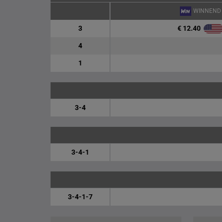
WINNEND
€ 12.40
3
4
1
3-4
3-4-1
3-4-1-7