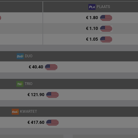
PLAATS
€ 1.80
€ 1.10
€ 1.05
DUO
€ 40.40
TRIO
€ 121.90
KWARTET
€ 417.60