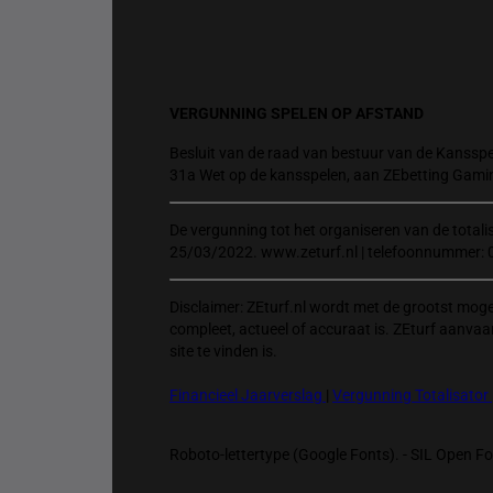
VERGUNNING SPELEN OP AFSTAND
Besluit van de raad van bestuur van de Kansspel
31a Wet op de kansspelen, aan ZEbetting Gami
De vergunning tot het organiseren van de total
25/03/2022. www.zeturf.nl | telefoonnummer: 
Disclaimer: ZEturf.nl wordt met de grootst mog
compleet, actueel of accuraat is. ZEturf aanvaa
site te vinden is.
Financieel Jaarverslag
|
Vergunning Totalisator
Roboto-lettertype (Google Fonts). - SIL Open Fon