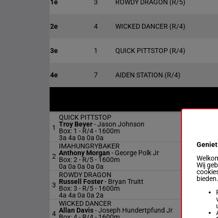
1e
3
ROWDY DRAGON
(R/5)
2e
4
WICKED DANCER
(R/4)
3e
1
QUICK PITTSTOP
(R/4)
4e
7
AIDEN STATION
(R/4)
QUICK PITTSTOP
Troy Beyer
-
Jason Johnson
1
Box: 1 -
R/4 - 1600m
3a 4a 0a 0a 0a
Geniet
IMAHUNGRYBAKER
Anthony Morgan
-
George Polk Jr
2
Welkom 
Box: 2 -
R/5 - 1600m
Wij ge
0a 0a 0a 0a 0a
cookies
ROWDY DRAGON
bieden
Russell Foster
-
Bryan Truitt
3
Box: 3 -
R/5 - 1600m
4a 4a 0a 0a 2a
WICKED DANCER
Allan Davis
-
Joseph Hundertpfund Jr
4
Box: 4 -
R/4 - 1600m