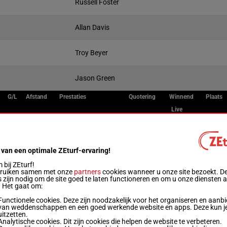
Russell Foster
Allan Davis
Troy Beyer
Jason Green
G/L
Afstand
Prestaties
Quotering
Winnend
Plaats
Live
R/4
1600m
3a 4a 0a 0a 0a
 van een optimale ZEturf-ervaring!
R/5
1600m
0a 0a 0a 0a 0a
bij ZEturf!
bruiken samen met onze
partners
cookies wanneer u onze site bezoekt. D
 zijn nodig om de site goed te laten functioneren en om u onze diensten 
. Het gaat om:
R/5
1600m
4a 4a 0a 0a 2a
Functionele cookies. Deze zijn noodzakelijk voor het organiseren en aanb
van weddenschappen en een goed werkende website en apps. Deze kun je
uitzetten.
Analytische cookies. Dit zijn cookies die helpen de website te verbeteren.
R/4
1600m
3a 0a 0a 4a 0a