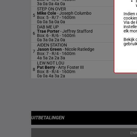
3a 0a 0a 4a 0a
STEP ON OVER
Mike Cole
-
Joseph Columbo
Indien 
5
Box: 5 -
R/7 - 1600m
cookies
0a 0a 5a 0a 0a
Via de 
instell
DAB ME UP
elk mo
Trae Porter
-
Jeffrey Stafford
6
Box: 6 -
R/6 - 1600m
Bekijk 
0a 3a 0a 2a 0a
gebrui
AIDEN STATION
Jason Green
-
Nicole Ratledge
7
Box: 7 -
R/4 - 1600m
4a 5a 2a 2a 3a
LEW NOT LOU
Pat Berry
-
Arty Foster III
8
Box: 8 -
R/4 - 1600m
0a 0a 4a 3a 2a
UITBETALINGEN
EN