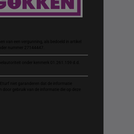
n van een vergunning, als bedoeld in artikel
 onder nummer 27144447.
elautoriteit onder kenmerk 01.261.159 d.d.
Eturf niet garanderen dat de informatie
n door gebruik van de informatie die op deze