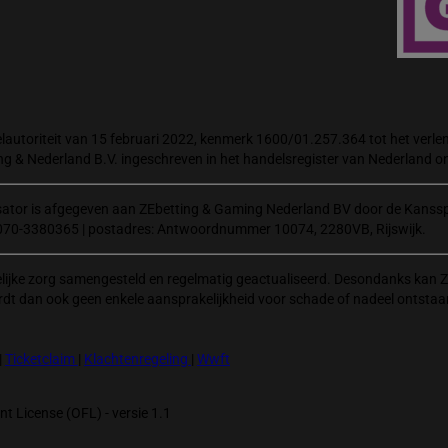
autoriteit van 15 februari 2022, kenmerk 1600/01.257.364 tot het verlene
ng & Nederland B.V. ingeschreven in het handelsregister van Nederland
isator is afgegeven aan ZEbetting & Gaming Nederland BV door de Kanssp
070-3380365 | postadres: Antwoordnummer 10074, 2280VB, Rijswijk.
elijke zorg samengesteld en regelmatig geactualiseerd. Desondanks kan Z
rdt dan ook geen enkele aansprakelijkheid voor schade of nadeel ontstaa
|
Ticketclaim
|
Klachtenregeling
|
Wwft
t License (OFL) - versie 1.1