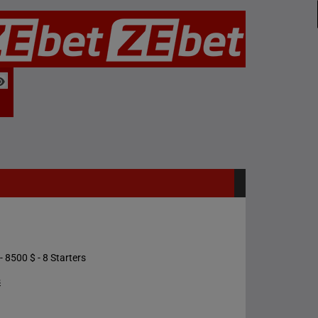
- 8500 $ - 8 Starters
s