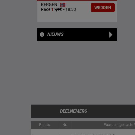
BERGEN
WEDDEN
Race
1
-
18:53
NIEUWS
DEELNEMERS
Plaats
Nr.
Paarden (geslacht/l