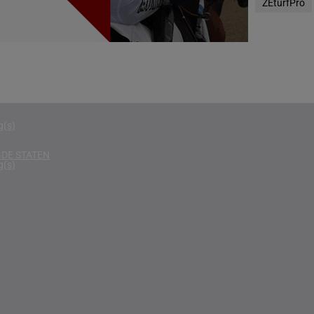
ZEturfPro
g(s)
D
g(s)
g(s)
g(s)
DE STATEN
g(s)