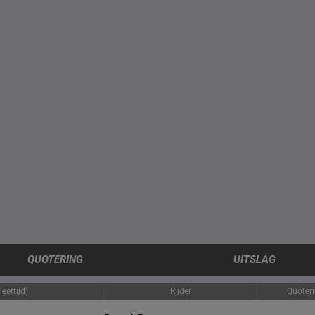
QUOTERING
UITSLAG
eeftijd)
Rijder
Quoter