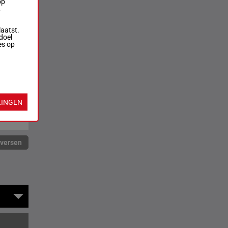
op
.
laatst.
doel
es op
LINGEN
rversen