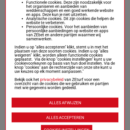
Oskar Kylin
Functionele cookies. Deze zijn noodzakelijk voor
Blom
-
Oskar
1'15"7
het organiseren en aanbieden van
7
M/3
2140m
2a Qa
Kylin Blom
€ 2.307
weddenschappen en een goed werkende website
M/3 - 2140m
-
en apps. Deze kun je niet uitzetten.
1'15"7
- € 2.307
Analytische cookies. Dit zijn cookies die helpen de
2a Qa
website te verbeteren.
Persoonlijke cookies. Voor het aanbieden van
persoonlijke aanbiedingen op website en apps
van ZEbet en andere partijen waarmee wij
NIGHT FLIGHT
samenwerken.
Björn Goop
-
Marcus Schön
Indien u op "alles accepteren" klikt, stemt u in met het
8
M/3
2140m
1'14"6
Qa
M/3 - 2140m
-
plaatsen van deze soorten cookies. Indien u op "alles
1'14"6
weigeren" klikt, worden alleen functionele cookies
Qa
geplaatst. Via de knop "cookies instellingen" kunt u uw
cookievoorkeuren op basis van hun doel instellen. Via de
knop "cookies" aan de rechterzijde van onze site kunt u
uw keuzes op elk moment aanpassen."
MEZZANINE
Örjan
Bekijk ook het
privacybeleid
van ZEturf voor een
Kihlström
-
overzicht van de cookies die we gebruiken en partijen
Roger
met wie gegevens worden gedeeld.
9
M/3
2140m
1'12"9
Qa
Walmann
M/3 - 2140m
-
1'12"9
Qa
ALLES AFWIJZEN
ALLES ACCEPTEREN
SHEILAHS
CHICK
Peter G
Norman
-
Peter
COOKIES INSTELLINGEN