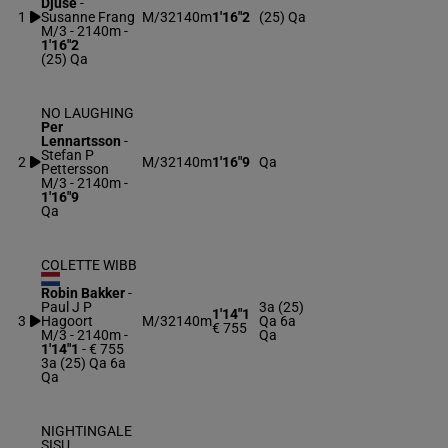
Djuse
-
1
Susanne Frang
M/3
2140m
1'16"2
(25) Qa
M/3 - 2140m
-
1'16"2
(25) Qa
NO LAUGHING
Per
Lennartsson
-
Stefan P
2
M/3
2140m
1'16"9
Qa
Pettersson
M/3 - 2140m
-
1'16"9
Qa
COLETTE WIBB
Robin Bakker
-
Paul J P
3a (25)
1'14"1
3
Hagoort
M/3
2140m
Qa 6a
€ 755
M/3 - 2140m
-
Qa
1'14"1
- € 755
3a (25) Qa 6a
Qa
NIGHTINGALE
SISU