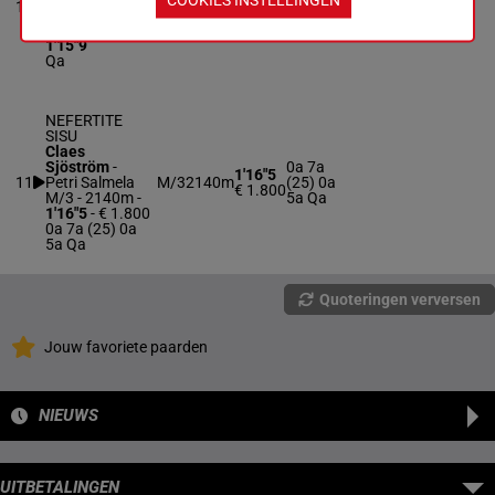
10
M/3
2140m
1'15"9
Qa
G Norman
M/3 - 2140m
-
1'15"9
Qa
NEFERTITE
SISU
Claes
Sjöström
-
0a 7a
1'16"5
11
Petri Salmela
M/3
2140m
(25) 0a
€ 1.800
M/3 - 2140m
-
5a Qa
1'16"5
- € 1.800
0a 7a (25) 0a
5a Qa
Quoteringen verversen
Jouw favoriete paarden
NIEUWS
UITBETALINGEN