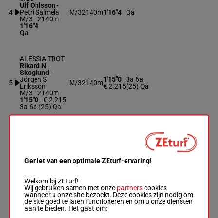
Ulf Ohlsson
-
4
Petri Salmela
M/3
2140m
1'16"4
Qa
M/3 - 2140m
-
1'16"4
Qa
ALESSIA TROT
Rikard N
Skoglund
-
Jörgen S
1'15"0
3a 6a
5
M/3
2140m
Eriksson
€ 2.215
(25) Qa
M/3 - 2140m
-
1'15"0
- € 2.215
3a 6a (25) Qa
FALADA NS
Markus B
Svedberg
-
Markus B
6
M/3
2140m
1'16"5
Qa
Svedberg
Geniet van een optimale ZEturf-ervaring!
M/3 - 2140m
-
1'16"5
Qa
Welkom bij ZEturf!
Wij gebruiken samen met onze
partners
cookies
wanneer u onze site bezoekt. Deze cookies zijn nodig om
de site goed te laten functioneren en om u onze diensten
TIMOTEJS
aan te bieden. Het gaat om:
PALOMINA