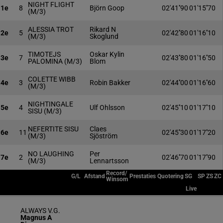
NIGHT FLIGHT
1e
8
Björn Goop
02'41''90
01'15''70
(M/3)
ALESSIA TROT
Rikard N
2e
5
02'42''80
01'16''10
(M/3)
Skoglund
TIMOTEJS
Oskar Kylin
3e
7
02'43''80
01'16''50
PALOMINA
(M/3)
Blom
COLETTE WIBB
4e
3
Robin Bakker
02'44''00
01'16''60
(M/3)
NIGHTINGALE
5e
4
Ulf Ohlsson
02'45''10
01'17''10
SISU
(M/3)
NEFERTITE SISU
Claes
6e
11
02'45''30
01'17''20
(M/3)
Sjöström
NO LAUGHING
Per
7e
2
02'46''70
01'17''90
(M/3)
Lennartsson
Record/
G/L
Afstand
Prestaties
Quotering
SG
SP
ZS
ZC
Winsom
Live
ALWAYS V.G.
Magnus A