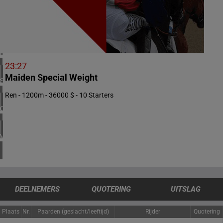
1 meeting(s)
VERENIGD KONINKRIJK
4 meeting(s)
IERLAND
1 meeting(s)
23:27
Maiden Special Weight
SPANJE
1 meeting(s)
Ren - 1200m - 36000 $ - 10 Starters
CHILI
1 meeting(s)
VERENIGDE STATEN
4 meeting(s)
DEELNEMERS
QUOTERING
UITSLAG
Plaats
Nr.
Paarden (geslacht/leeftijd)
Rijder
Quotering