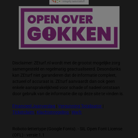
Disclaimer: ZEturf.nl wordt met de grootst mogelijke zorg
samengesteld en regelmatig geactualiseerd. Desondanks
kan ZEturf niet garanderen dat de informatie compleet,
actueel of accuraat is. ZEturf aanvaardt dan ook geen
enkele aansprakelijkheid voor schade of nadeel ontstaan
door gebruik van de informatie die op deze site te vinden is.
Financieel Jaarverslag
|
Vergunning Totalisator
|
Ticketclaim
|
Klachtenregeling
|
Wwft
Roboto-lettertype (Google Fonts). - SIL Open Font License
(OFL) - versie 1.1