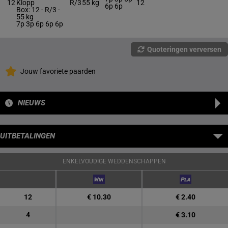
12
Klopp
R/3
55 kg
12
6p 6p
Box: 12 -
R/3 -
55 kg
7p 3p 6p 6p 6p
Quoteringen verversen
Jouw favoriete paarden
NIEUWS
UITBETALINGEN
ENKELVOUDIGE WEDDENSCHAPPEN
12
€ 10.30
€ 2.40
4
€ 3.10