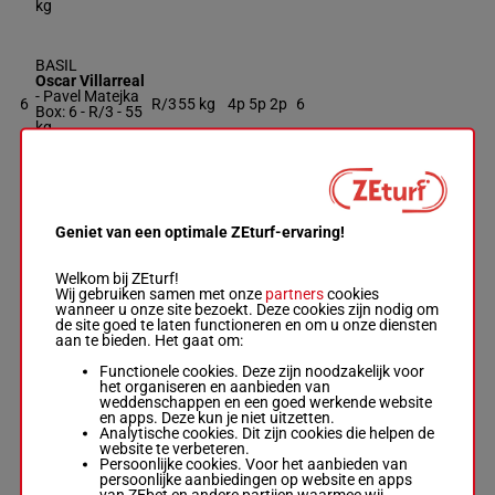
kg
BASIL
Oscar Villarreal
-
Pavel Matejka
6
R/3
55 kg
4p 5p 2p
6
Box: 6 -
R/3 -
55
kg
4p 5p 2p
STUCK IN PARK
Alberto Burgos
Geniet van een optimale ZEturf-ervaring!
-
Randy L.
7
R/3
55 kg
7
Klopp
Box: 7 -
R/3 -
55
Welkom bij ZEturf!
kg
Wij gebruiken samen met onze
partners
cookies
wanneer u onze site bezoekt. Deze cookies zijn nodig om
de site goed te laten functioneren en om u onze diensten
BRENDA'S CITY
aan te bieden. Het gaat om:
Marcelino
Pedroza, Jr.
-
Functionele cookies. Deze zijn noodzakelijk voor
8
Genaro Garcia
R/3
55 kg
8p
8
het organiseren en aanbieden van
Box: 8 -
R/3 -
55
weddenschappen en een goed werkende website
kg
en apps. Deze kun je niet uitzetten.
8p
Analytische cookies. Dit zijn cookies die helpen de
website te verbeteren.
Persoonlijke cookies. Voor het aanbieden van
persoonlijke aanbiedingen op website en apps
LITTLE ROCK
van ZEbet en andere partijen waarmee wij