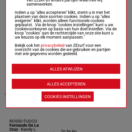
JACK
samenwerken.
Luis D. Perez
-
9
R/3
52 kg
9
Joseph D. Davis
Indien u op "alles accepteren" klikt, stemt u in met het
Box: 9 -
R/3 -
52
plaatsen van deze soorten cookies. Indien u op "alles
kg
weigeren" klikt, worden alleen functionele cookies
geplaatst. Via de knop "cookies instellingen" kunt u uw
cookievoorkeuren op basis van hun doel instellen. Via de
knop "cookies" aan de rechterzijde van onze site kunt u
MOST
uw keuzes op elk moment aanpassen."
AMAZING NS
Jose Ramos
Bekijk ook het
privacybeleid
van ZEturf voor een
Gutierrez
-
3p (25)
overzicht van de cookies die we gebruiken en partijen
52.5
10
Michael E.
R/3
6p 5p 5p
met wie gegevens worden gedeeld.
kg
Lauer
11p
R/3 -
52.5 kg
3p (25) 6p 5p
5p 11p
ALLES AFWIJZEN
ALLES ACCEPTEREN
MOVIN OUT
Joseph M.
Romero
-
52.5
11
H/3
11
COOKIES INSTELLINGEN
Joseph D. Davis
kg
Box: 11 -
H/3 -
52.5 kg
ROSSO FUOCO
Fernando De La
Cruz
-
Randy L.
7p 3p 6p