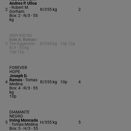
Andres P. Ulloa
-
Robert M.
2
R/3
55 kg
2
Gorham
Box: 2 -
R/3 -
55
kg
INDY KID NS
Evin A. Roman
-
3
Tim Eggleston
R/3
55 kg
10p 12p
R/3 -
55 kg
10p 12p
FOREVER
HOPE
Joseph D.
Ramos
-
Tomas
4
R/3
55 kg
10p
4
Medina
Box: 4 -
R/3 -
55
kg
10p
DIAMANTE
NEGRO
Irving Moncada
5
H/3
55 kg
5
-
Tomas Medina
Box: 5 -
H/3 -
55