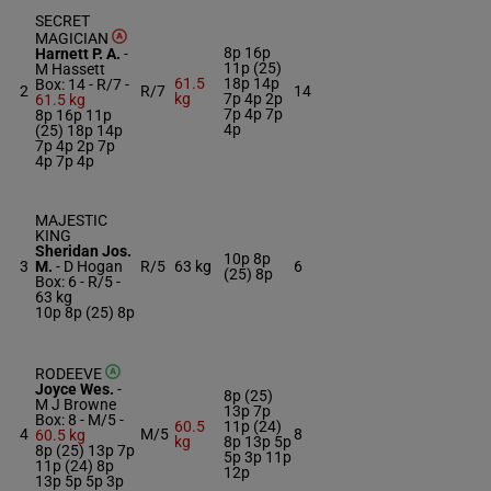
SECRET
MAGICIAN
8p 16p
Harnett P. A.
-
11p (25)
M Hassett
61.5
18p 14p
Box: 14 -
R/7 -
2
R/7
14
kg
7p 4p 2p
61.5 kg
7p 4p 7p
8p 16p 11p
4p
(25) 18p 14p
7p 4p 2p 7p
4p 7p 4p
MAJESTIC
KING
Sheridan Jos.
10p 8p
3
M.
-
D Hogan
R/5
63 kg
6
(25) 8p
Box: 6 -
R/5 -
63 kg
10p 8p (25) 8p
RODEEVE
Joyce Wes.
-
8p (25)
M J Browne
13p 7p
Box: 8 -
M/5 -
60.5
11p (24)
4
M/5
8
60.5 kg
kg
8p 13p 5p
8p (25) 13p 7p
5p 3p 11p
11p (24) 8p
12p
13p 5p 5p 3p