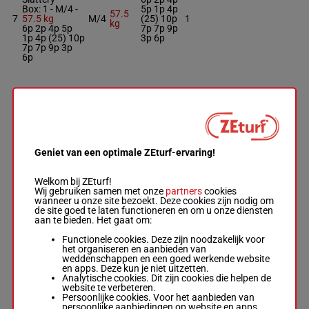
Box: 1 -
M/4 -
5p 1p 4p
57.5
7
57.5 kg
M/4
(25) 10p
1
kg
6p 2p 4p 5p
7p 7p 9p
1p 4p (25) 10p
3p 6p
7p 7p 9p 3p
6p
HELL LEFT
LOOSE
Mel Sheridan
3p 6p 5p
-
D Hogan
9p 12p 6p
Box: 5 -
R/10 -
54.5
8
R/10
13p (25)
5
54.5 kg
kg
13p 11p
Geniet van een optimale ZEturf-ervaring!
3p 6p 5p 9p
1p 6p 9p
12p 6p 13p
(25) 13p 11p
Welkom bij ZEturf!
1p 6p 9p
Wij gebruiken samen met onze
partners
cookies
wanneer u onze site bezoekt. Deze cookies zijn nodig om
de site goed te laten functioneren en om u onze diensten
GOBI STAR
aan te bieden. Het gaat om:
Mcdonogh D.
-
17p 14p
J Barcoe
Functionele cookies. Deze zijn noodzakelijk voor
7p 10p
Box: 13 -
R/8 -
het organiseren en aanbieden van
(25) 14p
58.5 kg
58.5
weddenschappen en een goed werkende website
9
R/8
(24) 18p
13
17p 14p 7p
kg
en apps. Deze kun je niet uitzetten.
12p 12p
10p (25) 14p
Analytische cookies. Dit zijn cookies die helpen de
6p 12p 7p
(24) 18p 12p
website te verbeteren.
4p
12p 6p 12p 7p
Persoonlijke cookies. Voor het aanbieden van
4p
persoonlijke aanbiedingen op website en apps