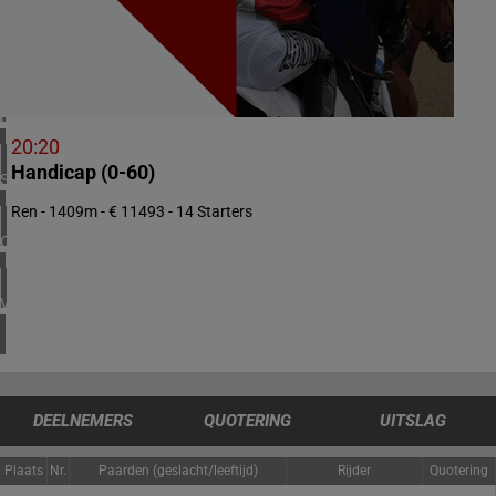
1 meeting(s)
VERENIGD KONINKRIJK
4 meeting(s)
IERLAND
1 meeting(s)
20:20
Handicap (0-60)
SPANJE
1 meeting(s)
Ren - 1409m - € 11493 - 14 Starters
CHILI
1 meeting(s)
VERENIGDE STATEN
4 meeting(s)
DEELNEMERS
QUOTERING
UITSLAG
Plaats
Nr.
Paarden (geslacht/leeftijd)
Rijder
Quotering