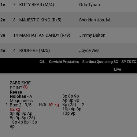
1e
7
KITTY BEAR
(M/4)
Orla Tynan
2e
3
MAJESTIC KING
(R/5)
Sheridan Jos. M.
3e
14
MANHATTAN DANDY
(R/9)
Jimmy Dalton
4e
4
RODEEVE
(M/5)
Joyce Wes.
G/L
Gewicht
Prestaties
Startbox
Quotering
SG
SP
ZS
ZC
Live
ZABRISKIE
POINT
Reese
3p 8p 9p
Holohan
-
A
Ap 8p 9p
Mcguinness
1
R/5
62 kg
8p (25)
2
Box: 2 -
R/5 -
10p 4p 8p
62 kg
13p 9p
3p 8p 9p Ap
8p 9p 8p (25)
10p 4p 8p 13p
9p