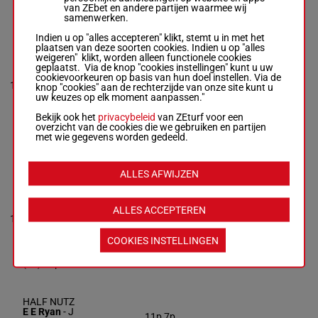
van ZEbet en andere partijen waarmee wij
samenwerken.
ROCK ETOILE
Indien u op "alles accepteren" klikt, stemt u in met het
plaatsen van deze soorten cookies. Indien u op "alles
Patrick
weigeren" klikt, worden alleen functionele cookies
14p 11p
Mcgettigan
-
geplaatst. Via de knop "cookies instellingen" kunt u uw
11p 14p
P J Mckenna
cookievoorkeuren op basis van hun doel instellen. Via de
(25) 13p
10
R/8
55 kg
11
Box: 11 -
R/8 -
knop "cookies" aan de rechterzijde van onze site kunt u
4p 11p 2p
55 kg
uw keuzes op elk moment aanpassen."
5p 4p 9p
14p 11p 11p
14p
14p (25) 13p
Bekijk ook het
privacybeleid
van ZEturf voor een
4p 11p 2p 5p
overzicht van de cookies die we gebruiken en partijen
4p 9p 14p
met wie gegevens worden gedeeld.
ALLES AFWIJZEN
MISS
AMERICANA
Foley S.
-
C
9p 2p (25)
O'brien
6p 4p 4p
ALLES ACCEPTEREN
Box: 12 -
M/4 -
11
M/4
57 kg
2p 9p 4p
12
57 kg
10p 11p
9p 2p (25) 6p
(24) 25p
COOKIES INSTELLINGEN
4p 4p 2p 9p
4p 10p 11p
(24) 25p
HALF NUTZ
E E Ryan
-
J
11p 7p