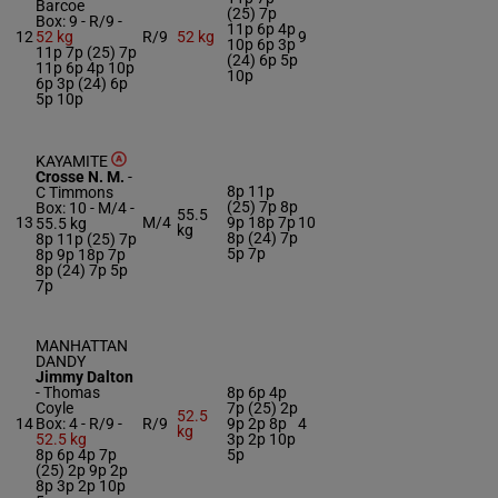
Barcoe
(25) 7p
Box: 9 -
R/9 -
11p 6p 4p
12
52 kg
R/9
52 kg
9
10p 6p 3p
11p 7p (25) 7p
(24) 6p 5p
11p 6p 4p 10p
10p
6p 3p (24) 6p
5p 10p
KAYAMITE
Crosse N. M.
-
8p 11p
C Timmons
(25) 7p 8p
Box: 10 -
M/4 -
55.5
13
M/4
9p 18p 7p
10
55.5 kg
kg
8p (24) 7p
8p 11p (25) 7p
5p 7p
8p 9p 18p 7p
8p (24) 7p 5p
7p
MANHATTAN
DANDY
Jimmy Dalton
-
Thomas
8p 6p 4p
Coyle
7p (25) 2p
52.5
14
Box: 4 -
R/9 -
R/9
9p 2p 8p
4
kg
52.5 kg
3p 2p 10p
8p 6p 4p 7p
5p
(25) 2p 9p 2p
8p 3p 2p 10p