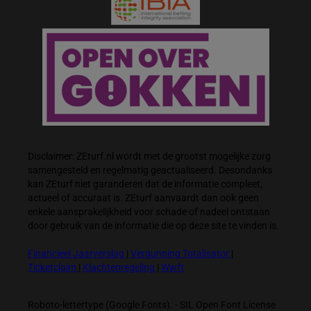
Disclaimer: ZEturf.nl wordt met de grootst mogelijke zorg
samengesteld en regelmatig geactualiseerd. Desondanks
kan ZEturf niet garanderen dat de informatie compleet,
actueel of accuraat is. ZEturf aanvaardt dan ook geen
enkele aansprakelijkheid voor schade of nadeel ontstaan
door gebruik van de informatie die op deze site te vinden is.
Financieel Jaarverslag
|
Vergunning Totalisator
|
Ticketclaim
|
Klachtenregeling
|
Wwft
Roboto-lettertype (Google Fonts). - SIL Open Font License