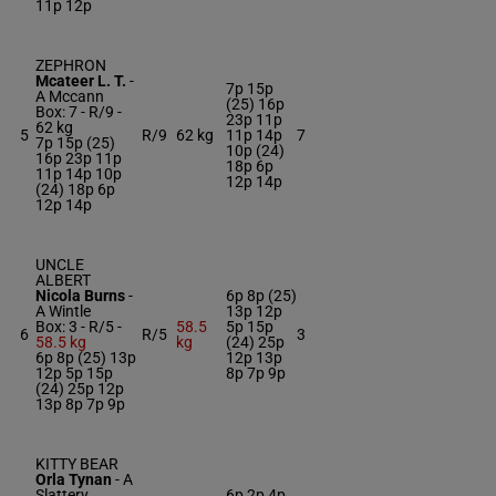
11p 12p
ZEPHRON
Mcateer L. T.
-
7p 15p
A Mccann
(25) 16p
Box: 7 -
R/9 -
23p 11p
62 kg
5
R/9
62 kg
11p 14p
7
7p 15p (25)
10p (24)
16p 23p 11p
18p 6p
11p 14p 10p
12p 14p
(24) 18p 6p
12p 14p
UNCLE
ALBERT
Nicola Burns
-
6p 8p (25)
A Wintle
13p 12p
Box: 3 -
R/5 -
58.5
5p 15p
6
R/5
3
58.5 kg
kg
(24) 25p
6p 8p (25) 13p
12p 13p
12p 5p 15p
8p 7p 9p
(24) 25p 12p
13p 8p 7p 9p
KITTY BEAR
Orla Tynan
-
A
Slattery
6p 2p 4p