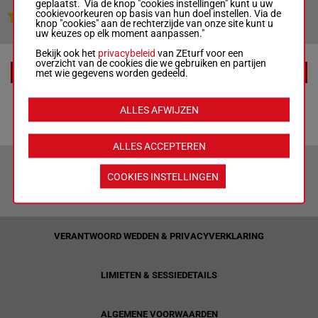
geplaatst. Via de knop "cookies instellingen" kunt u uw
cookievoorkeuren op basis van hun doel instellen. Via de
Jouw favoriete paarden
knop "cookies" aan de rechterzijde van onze site kunt u
uw keuzes op elk moment aanpassen."
Bekijk ook het
privacybeleid
van ZEturf voor een
overzicht van de cookies die we gebruiken en partijen
met wie gegevens worden gedeeld.
EXTRA
Tips
ALLES AFWIJZEN
ALLES ACCEPTEREN
COOKIES INSTELLINGEN
VERANTWOORD WEDDEN & PRIVACYVERKLARING
LIMIETEN & SESSIEDETAILS
ALGEMENE VOORWAARDEN