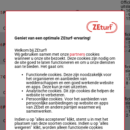
Offic
uitsl
5 - 16
16
3000m
16:19
5
Prix Xavier Hunault
11 - 9
1 - 15
6
Officiële uitslag : 5 - 16 - 11 - 9 - 1 - 15 - 6
Offic
Geniet van een optimale ZEturf-ervaring!
uitsl
12 - 5
14
3000m
16:52
6
Prix Coktail Jet
10 - 7
Welkom bij ZEturf!
14 - 4
Wij gebruiken samen met onze
partners
cookies
6
wanneer u onze site bezoekt. Deze cookies zijn nodig om
Officiële uitslag : 12 - 5 - 10 - 7 - 14 - 4 - 6
de site goed te laten functioneren en om u onze diensten
aan te bieden. Het gaat om:
Offic
uitsl
Functionele cookies. Deze zijn noodzakelijk voor
11 - 3
15
3000m
17:25
7
Grand National des Jockeys
het organiseren en aanbieden van
4 - 17
weddenschappen en een goed werkende website
6 - 8 
en apps. Deze kun je niet uitzetten.
16
Analytische cookies. Dit zijn cookies die helpen de
Officiële uitslag : 11 - 3 - 4 - 17 - 6 - 8 - 16
website te verbeteren.
Persoonlijke cookies. Voor het aanbieden van
Offic
persoonlijke aanbiedingen op website en apps
uitsl
van ZEbet en andere partijen waarmee wij
16
3000m
18:00
9 - 13
8
Prix l'Eclaireur-actu.fr
samenwerken.
14 - 
8 - 2 
Indien u op "alles accepteren" klikt, stemt u in met het
Officiële uitslag : 9 - 13 - 14 - 15 - 8 - 2 - 1
plaatsen van deze soorten cookies. Indien u op "alles
weigeren" klikt, worden alleen functionele cookies