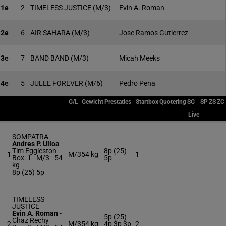
1e
2
TIMELESS JUSTICE
(M/3)
Evin A. Roman
2e
6
AIR SAHARA
(M/3)
Jose Ramos Gutierrez
3e
7
BAND BAND
(M/3)
Micah Meeks
4e
5
JULEE FOREVER
(M/6)
Pedro Pena
G/L
Gewicht
Prestaties
Startbox
Quotering
SG
SP
ZS
ZC
Live
SOMPATRA
Andres P. Ulloa
-
Tim Eggleston
8p (25)
1
M/3
54 kg
1
Box: 1 -
M/3 -
54
5p
kg
8p (25) 5p
TIMELESS
JUSTICE
Evin A. Roman
-
5p (25)
Chaz Rechy
2
M/3
54 kg
4p 3p 3p
2