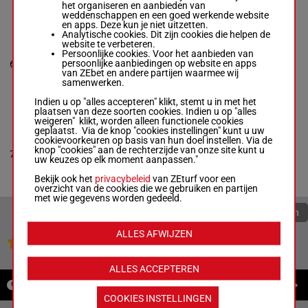
het organiseren en aanbieden van
weddenschappen en een goed werkende website
en apps. Deze kun je niet uitzetten.
Analytische cookies. Dit zijn cookies die helpen de
AIR SAHARA
website te verbeteren.
Jose Ramos
Persoonlijke cookies. Voor het aanbieden van
Gutierrez
-
6p 5p 5p
persoonlijke aanbiedingen op website en apps
6
Randy L. Klopp
M/3
52 kg
6
8p
van ZEbet en andere partijen waarmee wij
Box: 6 -
M/3 -
52
samenwerken.
kg
6p 5p 5p 8p
Indien u op "alles accepteren" klikt, stemt u in met het
plaatsen van deze soorten cookies. Indien u op "alles
weigeren" klikt, worden alleen functionele cookies
BAND BAND
geplaatst. Via de knop "cookies instellingen" kunt u uw
Micah Meeks
-
cookievoorkeuren op basis van hun doel instellen. Via de
Genaro Garcia
knop "cookies" aan de rechterzijde van onze site kunt u
7
M/3
51 kg
9p 12p
7
Box: 7 -
M/3 -
51
uw keuzes op elk moment aanpassen."
kg
9p 12p
Bekijk ook het
privacybeleid
van ZEturf voor een
overzicht van de cookies die we gebruiken en partijen
met wie gegevens worden gedeeld.
Quoteringen verversen
ALLES AFWIJZEN
Jouw favoriete paarden
ALLES ACCEPTEREN
NIEUWS
COOKIES INSTELLINGEN