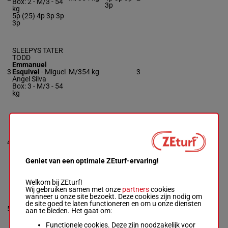
Box: 2 -
M/3 -
54
3p
kg
5p (25) 4p 3p 3p
3p
SLEEPYS TATER
TODD
Emmanuel
3
Esquivel
-
Miguel
M/3
54 kg
3
Angel Silva
Box: 3 -
M/3 -
54
kg
TORNADA'S
QUEST
Irving Moncada
-
10p 10p
4
John Haran
M/3
54 kg
4
7p
Box: 4 -
M/3 -
54
kg
Geniet van een optimale ZEturf-ervaring!
10p 10p 7p
Welkom bij ZEturf!
Wij gebruiken samen met onze
partners
cookies
JULEE FOREVER
wanneer u onze site bezoekt. Deze cookies zijn nodig om
Pedro Pena
-
de site goed te laten functioneren en om u onze diensten
Shawna Martin
51.5
3p 4p 2p
5
M/6
5
aan te bieden. Het gaat om:
Box: 5 -
M/6 -
kg
6p 3p
51.5 kg
Functionele cookies. Deze zijn noodzakelijk voor
3p 4p 2p 6p 3p