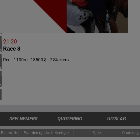
1 meeting(s)
VERENIGD KONINKRIJK
4 meeting(s)
IERLAND
1 meeting(s)
21:20
Race 3
SPANJE
1 meeting(s)
Ren - 1100m - 18500 $ - 7 Starters
CHILI
1 meeting(s)
VERENIGDE STATEN
4 meeting(s)
DEELNEMERS
QUOTERING
UITSLAG
Plaats
Nr.
Paarden (geslacht/leeftijd)
Rijder
Quotering