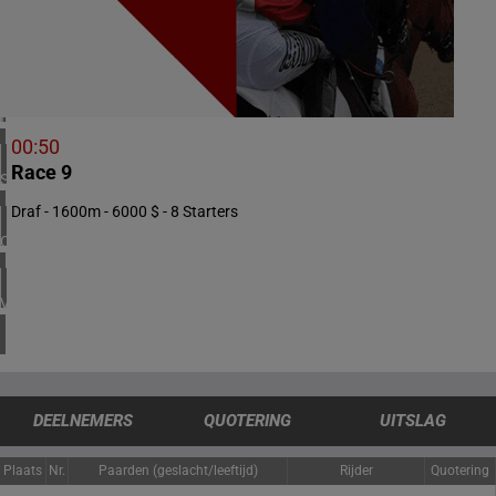
1 meeting(s)
VERENIGD KONINKRIJK
4 meeting(s)
IERLAND
1 meeting(s)
00:50
Race 9
SPANJE
1 meeting(s)
Draf - 1600m - 6000 $ - 8 Starters
CHILI
1 meeting(s)
VERENIGDE STATEN
4 meeting(s)
DEELNEMERS
QUOTERING
UITSLAG
Plaats
Nr.
Paarden (geslacht/leeftijd)
Rijder
Quotering