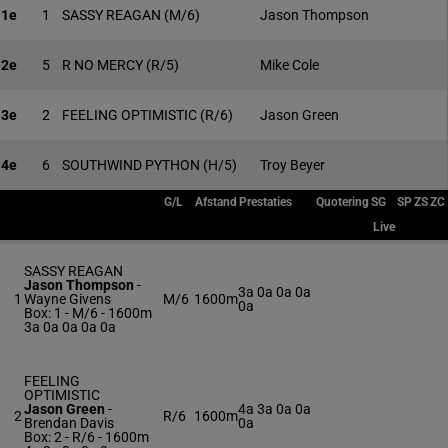
1e
1
SASSY REAGAN
(M/6)
Jason Thompson
2e
5
R NO MERCY
(R/5)
Mike Cole
3e
2
FEELING OPTIMISTIC
(R/6)
Jason Green
4e
6
SOUTHWIND PYTHON
(H/5)
Troy Beyer
G/L
Afstand
Prestaties
Quotering
SG
SP
ZS
ZC
Live
SASSY REAGAN
Jason Thompson
-
3a 0a 0a 0a
1
Wayne Givens
M/6
1600m
0a
Box: 1 -
M/6 - 1600m
3a 0a 0a 0a 0a
FEELING
OPTIMISTIC
Jason Green
-
4a 3a 0a 0a
2
R/6
1600m
Brendan Davis
0a
Box: 2 -
R/6 - 1600m