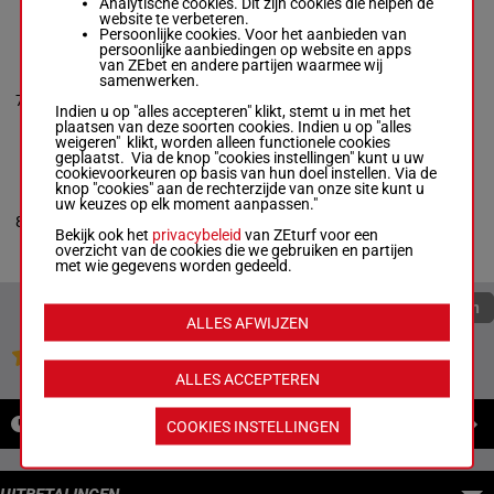
Analytische cookies. Dit zijn cookies die helpen de
4a 0a 4a 0a 0a
website te verbeteren.
Persoonlijke cookies. Voor het aanbieden van
persoonlijke aanbiedingen op website en apps
van ZEbet en andere partijen waarmee wij
DESIGNER DRINK
samenwerken.
Cody Poliseno
-
0a 0a 0a 0a
7
Ashley Brown
R/6
1600m
4a
Indien u op "alles accepteren" klikt, stemt u in met het
Box: 7 -
R/6 - 1600m
plaatsen van deze soorten cookies. Indien u op "alles
0a 0a 0a 0a 4a
weigeren" klikt, worden alleen functionele cookies
geplaatst. Via de knop "cookies instellingen" kunt u uw
cookievoorkeuren op basis van hun doel instellen. Via de
knop "cookies" aan de rechterzijde van onze site kunt u
SECRET JET
uw keuzes op elk moment aanpassen."
Allan Davis
-
Tyler
0a 0a 4a
8
Davis
R/10
1600m
(25) 0a 0a
Bekijk ook het
privacybeleid
van ZEturf voor een
Box: 8 -
R/10 - 1600m
overzicht van de cookies die we gebruiken en partijen
0a 0a 4a (25) 0a 0a
met wie gegevens worden gedeeld.
Quoteringen verversen
ALLES AFWIJZEN
Jouw favoriete paarden
ALLES ACCEPTEREN
NIEUWS
COOKIES INSTELLINGEN