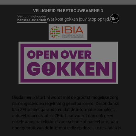
VEILIGHEID EN BETROUWBAARHEID
Wat kost gokken jou? Stop op tijd.
Disclaimer: ZEturf.nl wordt met de grootst mogelijke zorg
samengesteld en regelmatig geactualiseerd. Desondanks
kan ZEturf niet garanderen dat de informatie compleet,
actueel of accuraat is. ZEturf aanvaardt dan ook geen
enkele aansprakelijkheid voor schade of nadeel ontstaan
door gebruik van de informatie die op deze site te vinden is.