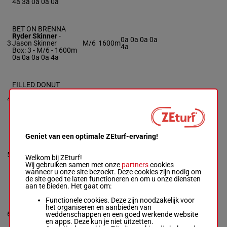
4a 3a 0a 0a 0a
BET ON BRENNA
Ryder Skinner
-
0a 0a 0a 0a
3
Jason Skinner
M/6
1600m
4a
Box: 3 -
M/6 - 1600m
0a 0a 0a 0a 4a
FILLED DONUT
Barton Dalious
-
Jim
0a 0a 0a 0a
4
King Jr
R/12
1600m
0a
Box: 4 -
R/12 - 1600m
0a 0a 0a 0a 0a
Geniet van een optimale ZEturf-ervaring!
R NO MERCY
Mike Cole
-
Joseph
0a 0a 2a 3a
5
Columbo
R/5
1600m
Welkom bij ZEturf!
(25) 0a
Box: 5 -
R/5 - 1600m
Wij gebruiken samen met onze
partners
cookies
0a 0a 2a 3a (25) 0a
wanneer u onze site bezoekt. Deze cookies zijn nodig om
de site goed te laten functioneren en om u onze diensten
aan te bieden. Het gaat om:
SOUTHWIND
Functionele cookies. Deze zijn noodzakelijk voor
PYTHON
het organiseren en aanbieden van
Troy Beyer
-
Ronald
4a 0a 4a 0a
6
weddenschappen en een goed werkende website
H/5
1600m
Millman
0a
en apps. Deze kun je niet uitzetten.
Box: 6 -
H/5 - 1600m