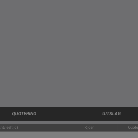
QUOTERING
UITSLAG
t/leeftijd)
Rijder
Quote