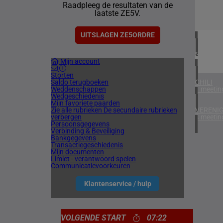
Raadpleeg de resultaten van de
4 meetin
laatste ZE5V.
IERLAN
1 meetin
UITSLAGEN ZE5ORDRE
SPANJE
Mijn account
1 meetin
Storten
Saldo terugboeken
CHILI
Weddenschappen
1 meetin
Wedgeschiedenis
Mijn favoriete paarden
Zie alle rubrieken
De secundaire rubrieken
VERENIG
verbergen
4 meetin
Persoonsgegevens
Verbinding & Beveiliging
Bankgegevens
Transactiegeschiedenis
Mijn documenten
Limiet - verantwoord spelen
Communicatievoorkeuren
Klantenservice / hulp
VOLGENDE START
07:22