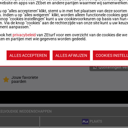
website en apps van ZEbet en andere partijen waarmee wij samenwerken
u op "alles accepteren" klikt, stemt u in met het plaatsen van deze soorten
20p (25) 6p 16p 7p (24) 1p 1p
. Indien u op "alles weigeren" klikt, worden alleen functionele cookies gep
knop "cookies instellingen" kunt u uw cookievoorkeuren op basis van hun 
en. Via de knop "cookies" aan de rechterzijde van onze site kunt u uw keuz
ment aanpassen."
g
(25) 5p 1p
7
ook het
privacybeleid
van ZEturf voor een overzicht van de cookies die we
ken en partijen met wie gegevens worden gedeeld.
8p 5p (25) 15p 5p 5p 10p 6p 9p 6p 5p 4p
g
7p
ALLES ACCEPTEREN
ALLES AFWIJZEN
COOKIES INSTEL
Quoteringen ve
Jouw favoriete
paarden
KELVOUDIGE WEDDENSCHAPPEN
PLAATS