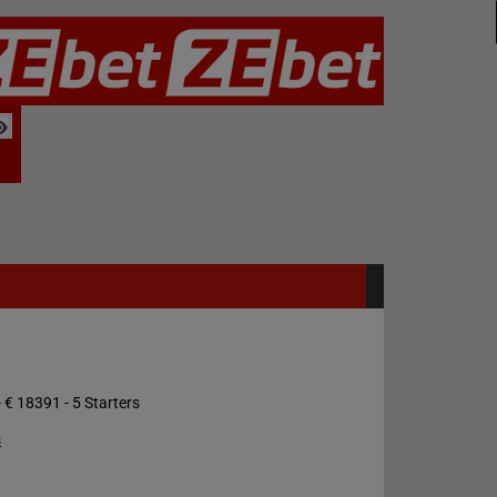
 € 18391 - 5 Starters
s