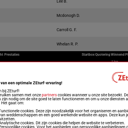
Lee B.
Mcdonogh D.
Carroll G. F.
Whelan R. P.
ht
Prestaties
Startbox
Quotering
Winnend
P
Live
(25) 1p 3p 3p 8p 7p 5p (24) 1p
2
 van een optimale ZEturf-ervaring!
bij ZEturf!
8p (25) 11p 9p 5p (24) 9p 5p 1p 7p 7p 1p
3
bruiken samen met onze
partners
cookies wanneer u onze site bezoekt. D
 zijn nodig om de site goed te laten functioneren en om u onze diensten 
. Het gaat om:
6p 8p (25) 9p 2p 5p 5p 4p 4p 5p 5p 1p 8p
1
Functionele cookies. Deze zijn noodzakelijk voor het organiseren en aanb
van weddenschappen en een goed werkende website en apps. Deze kun je
uitzetten.
Analytische cookies. Dit zijn cookies die helpen de website te verbeteren.
10p (25) 13p 3p (24) 1p
6
Persoonlijke cookies. Voor het aanbieden van persoonlijke aanbiedingen 