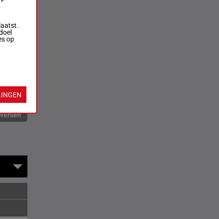
.
laatst.
doel
es op
LINGEN
rversen