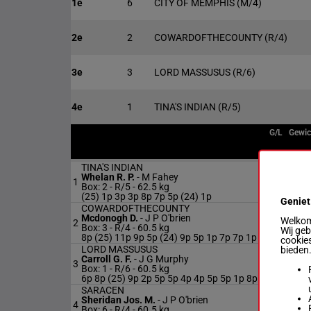
1e
6
CITY OF MEMPHIS
(M/4)
2e
2
COWARDOFTHECOUNTY
(R/4)
3e
3
LORD MASSUSUS
(R/6)
4e
1
TINA'S INDIAN
(R/5)
G/L
Gewic
TINA'S INDIAN
Whelan R. P.
-
M Fahey
62.5
1
R/5
Box: 2 -
R/5 -
62.5 kg
kg
(25) 1p 3p 3p 8p 7p 5p (24) 1p
Geniet
COWARDOFTHECOUNTY
Mcdonogh D.
-
J P O'brien
60.5
Welkom 
2
R/4
Box: 3 -
R/4 -
60.5 kg
kg
Wij ge
8p (25) 11p 9p 5p (24) 9p 5p 1p 7p 7p 1p
cookies
LORD MASSUSUS
bieden
Carroll G. F.
-
J G Murphy
60.5
3
R/6
Box: 1 -
R/6 -
60.5 kg
kg
6p 8p (25) 9p 2p 5p 5p 4p 4p 5p 5p 1p 8p
SARACEN
Sheridan Jos. M.
-
J P O'brien
60.5
4
R/4
Box: 6 -
R/4 -
60.5 kg
kg