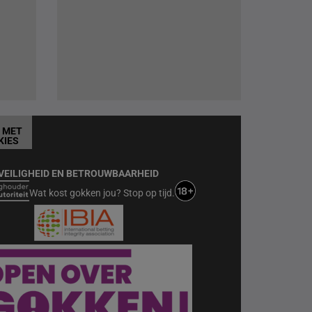
T MET
KIES
VEILIGHEID EN BETROUWBAARHEID
Wat kost gokken jou? Stop op tijd.