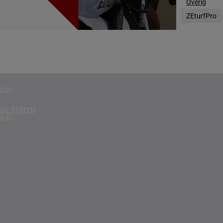
Overig
g(s)
ZEturfPro
D
g(s)
g(s)
g(s)
DE STATEN
g(s)