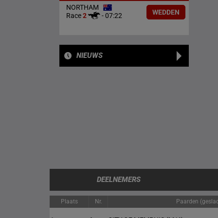
NORTHAM
WEDDEN
Race
2
-
07:22
NIEUWS
DEELNEMERS
Plaats
Nr.
Paarden (geslach