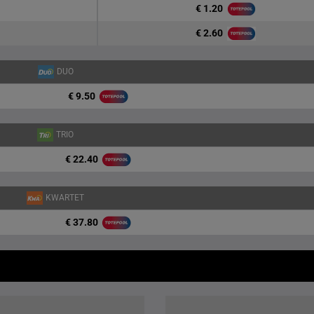
€ 1.20
€ 2.60
DUO
€ 9.50
TRIO
€ 22.40
KWARTET
€ 37.80