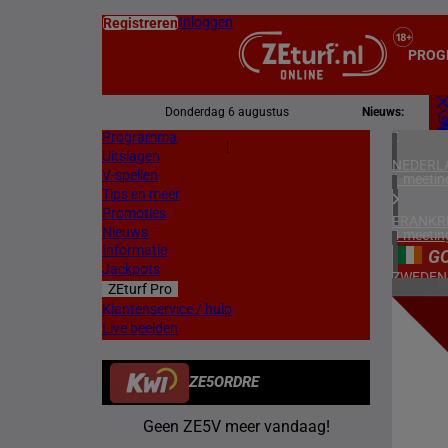
Inloggen
Registreren
PROG
Donderdag 6 augustus
Nieuws:
Programma
Z
|
Uitslagen
L
NEDERL
V-spellen
1 meetin
Tips en meer
Promoties
FRANKR
Nieuws
4 meetin
Informatie
G
Jackpots
ZWEDEN
ZEturf Pro
3 meetin
4
Klantenservice / hulp
Live beelden
ZUID-AF
22/04/
1 meetin
ZE5ORDRE
HONGKO
1 meetin
Geen ZE5V meer vandaag!
VERENIG