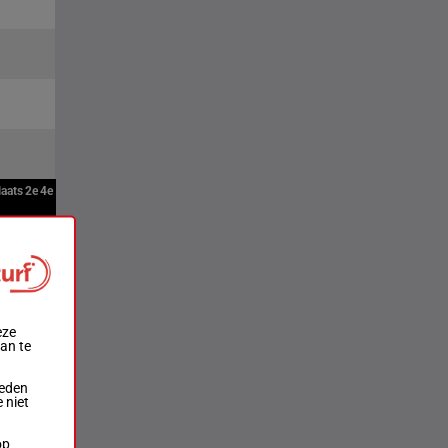
laats
2e
4e
eze
aan te
ieden
 niet
op