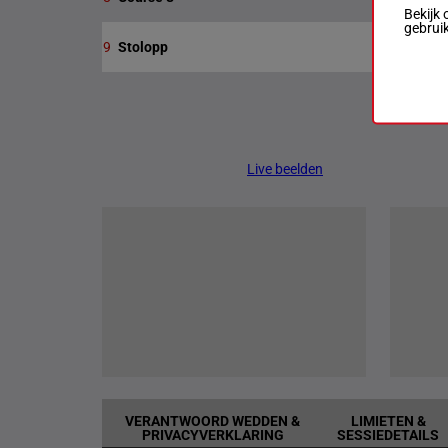
Bekijk 
gebrui
9
Stolopp
Live beelden
VERANTWOORD WEDDEN &
LIMIETEN &
PRIVACYVERKLARING
SESSIEDETAILS