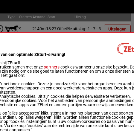
Type
Starters
Afstand
Start
Uitslag
9
2140m
18:27
Officiële uitslag:
1 - 7 - 5
Uitslagen
10
1640m
18:51
Officiële uitslag:
8 - 7 - 5
Uitslagen
 van een optimale ZEturf-ervaring!
11
2140m
19:15
Officiële uitslag:
5 - 9 - 6
Uitslagen
bij ZEturf!
bruiken samen met onze
partners
cookies wanneer u onze site bezoekt. D
 zijn nodig om de site goed te laten functioneren en om u onze diensten 
12
2640m
19:39
Officiële uitslag:
6 - 2 - 9
Uitslagen
. Het gaat om:
Functionele cookies. Deze zijn noodzakelijk voor het organiseren en aanb
van weddenschappen en een goed werkende website en apps. Deze kun je
13
2140m
20:02
Officiële uitslag:
4 - 2 - 12
Uitslagen
uitzetten.
Analytische cookies. Dit zijn cookies die helpen de website te verbeteren.
Persoonlijke cookies. Voor het aanbieden van persoonlijke aanbiedingen 
10
2140m
20:30
Officiële uitslag:
9 - 10 - 6
Uitslagen
website en apps van ZEbet en andere partijen waarmee wij samenwerken
u op "alles accepteren" klikt, stemt u in met het plaatsen van deze soorten
. Indien u op "alles weigeren" klikt, worden alleen functionele cookies gep
6
2140m
20:52
Officiële uitslag:
5 - 4 - 3
Uitslagen
knop "cookies instellingen" kunt u uw cookievoorkeuren op basis van hun 
en. Via de knop "cookies" aan de rechterzijde van onze site kunt u uw keuz
ment aanpassen."
10
2140m
21:15
Officiële uitslag:
2 - 11 - 1
Uitslagen