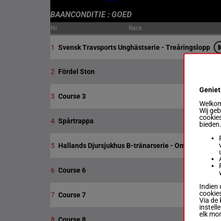
BAANCONDITIE : GOED
Nr
Race
1
Svensk Travsports Unghästserie - Treåringslopp
2
Fördel Ston
Geniet
3
Course 3
Welkom 
Wij ge
cookies
4
Spårtrappa
bieden
5
Hallands Djursjukhus B-tränarserie - Omgång 3
6
Course 6
Indien 
cookies
7
Course 7
Via de 
instell
elk mo
8
Course 8