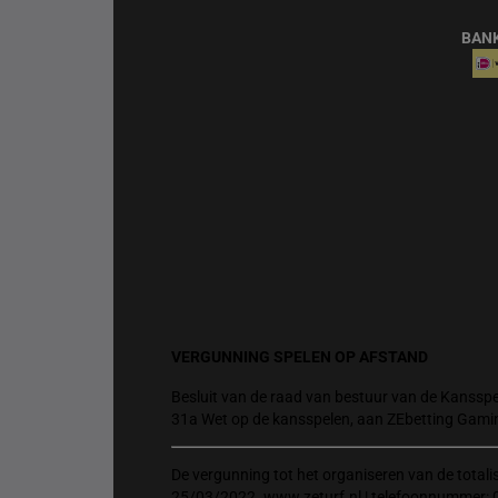
BAN
VERGUNNING SPELEN OP AFSTAND
Besluit van de raad van bestuur van de Kansspel
31a Wet op de kansspelen, aan ZEbetting Gami
De vergunning tot het organiseren van de total
25/03/2022. www.zeturf.nl | telefoonnummer: 