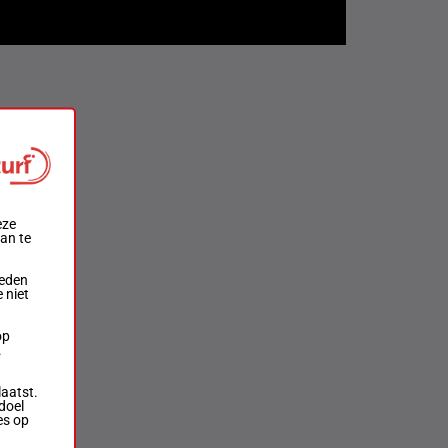
eze
aan te
ieden
 niet
op
.
laatst.
doel
es op