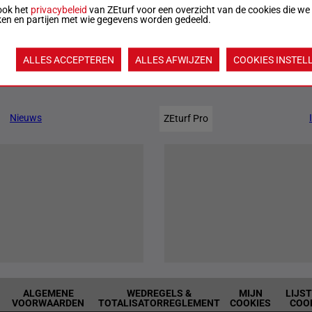
ook het
privacybeleid
van ZEturf voor een overzicht van de cookies die we
ken en partijen met wie gegevens worden gedeeld.
12
2140m
21:40
Officiële uitslag:
10 - 4 - 2
Uitslagen
ALLES ACCEPTEREN
ALLES AFWIJZEN
COOKIES INSTEL
Jouw favoriete paarden
Nieuws
ZEturf Pro
ALGEMENE
WEDREGELS &
MIJN
LIJS
VOORWAARDEN
TOTALISATORREGLEMENT
COOKIES
COO