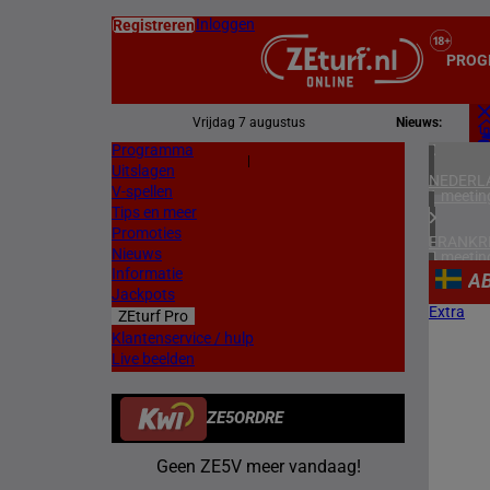
Inloggen
Registreren
PROG
Vrijdag 7 augustus
Nieuws:
Programma
Z
|
Uitslagen
L
NEDERL
V-spellen
1 meetin
Tips en meer
Promoties
FRANKR
Nieuws
4 meetin
Informatie
A
Jackpots
ZWEDEN
Extra
ZEturf Pro
3 meetin
Klantenservice / hulp
Live beelden
ZUID-AF
1 meetin
ZE5ORDRE
HONGKO
1 meetin
Geen ZE5V meer vandaag!
VERENIG