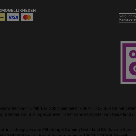
KMOGELIJKHEDEN
autoriteit van 15 februari 2022, kenmerk 1600/01.257.364 tot het verlene
ng & Nederland B.V. ingeschreven in het handelsregister van Nederland
isator is afgegeven aan ZEbetting & Gaming Nederland BV door de Kanssp
070-3380365 | postadres: Antwoordnummer 10074, 2280VB, Rijswijk.