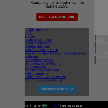
Raadpleeg de resultaten van de
4 meetin
laatste ZE5V.
IERLAN
1 meetin
UITSLAGEN ZE5ORDRE
SPANJE
Mijn account
1 meetin
Storten
Saldo terugboeken
CHILI
Weddenschappen
1 meetin
Wedgeschiedenis
Mijn favoriete paarden
Zie alle rubrieken
De secundaire rubrieken
VERENIG
verbergen
4 meetin
Persoonsgegevens
Verbinding & Beveiliging
Bankgegevens
Transactiegeschiedenis
Mijn documenten
Limiet - verantwoord spelen
Communicatievoorkeuren
Klantenservice / hulp
SE3 - ABY
LIVE BEELDEN