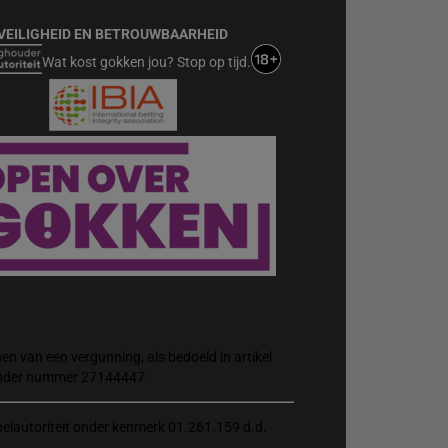
VEILIGHEID EN BETROUWBAARHEID
Wat kost gokken jou? Stop op tijd.
n van een vergunning, als bedoeld in artikel
 onder nummer 27144447.
elautoriteit onder kenmerk 01.261.159 d.d.