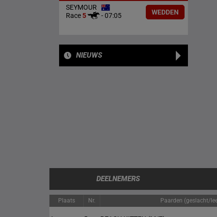
SEYMOUR
WEDDEN
Race
5
-
07:05
NIEUWS
DEELNEMERS
Plaats
Nr.
Paarden (geslacht/lee