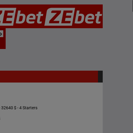
 32640 $ - 4 Starters
s