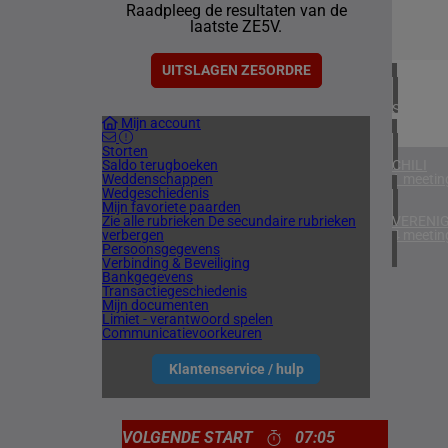
Raadpleeg de resultaten van de
4 meetin
laatste ZE5V.
IERLAN
1 meetin
UITSLAGEN ZE5ORDRE
SPANJE
Mijn account
1 meetin
Storten
Saldo terugboeken
CHILI
Weddenschappen
1 meetin
Wedgeschiedenis
Mijn favoriete paarden
Zie alle rubrieken
De secundaire rubrieken
VERENIG
verbergen
4 meetin
Persoonsgegevens
Verbinding & Beveiliging
Bankgegevens
Transactiegeschiedenis
Mijn documenten
Limiet - verantwoord spelen
Communicatievoorkeuren
Klantenservice / hulp
VOLGENDE START
07:05