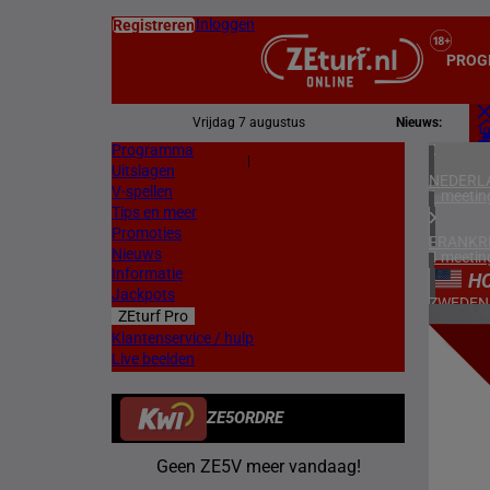
Inloggen
Registreren
PROG
Vrijdag 7 augustus
Nieuws:
Programma
Z
|
Uitslagen
L
NEDERL
V-spellen
1 meetin
Tips en meer
Promoties
FRANKR
Nieuws
4 meetin
Informatie
H
Jackpots
ZWEDEN
ZEturf Pro
3 meetin
4
Klantenservice / hulp
Live beelden
ZUID-AF
22/04/
1 meetin
ZE5ORDRE
HONGKO
1 meetin
Geen ZE5V meer vandaag!
VERENIG