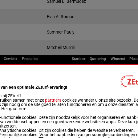
Samuel E. Bermudez
Evin A. Roman
Summer Pauly
Mitchell Murrill
Gewicht
Prestaties
Startbox
Quotering
Winnend
Plaat
Live
6
55 kg
8p 5p (25) 1p 2p 4p
 van een optimale ZEturf-ervaring!
bij ZEturf!
5
55 kg
1p (25) 7p 2p 7p 3p
bruiken samen met onze
partners
cookies wanneer u onze site bezoekt. D
 zijn nodig om de site goed te laten functioneren en om u onze diensten 
. Het gaat om:
5
Functionele cookies. Deze zijn noodzakelijk voor het organiseren en aanb
55 kg
6p 8p (25) 6p 6p 2p
3
van weddenschappen en een goed werkende website en apps. Deze kun je
uitzetten.
Analytische cookies. Dit zijn cookies die helpen de website te verbeteren.
Persoonlijke cookies. Voor het aanbieden van persoonlijke aanbiedingen 
5
52.5 kg
5p 1p (25) 8p 7p 9p
4