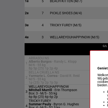
1e
5
BEACH KITTEN
(M/7)
2e
7
PICKLE SHOES
(M/4)
3e
4
TRICKY FUREY
(M/5)
4e
3
WELLAREYOUHAPPYNOW
(M/5)
G/L
ARRASOU NS
Alberto Burgos
-
Randy L. Klopp
1
M/
M/6 -
55 kg
Geniet
8p 5p (25) 1p 2p 4p
BELLA CRUELLA NS
Welkom 
Yarmarie L. Correa
-
David R. Reid
2
M/
Wij ge
M/5 -
55 kg
cookies
1p (25) 7p 2p 7p 3p
bieden
WELLAREYOUHAPPYNOW
Mitchell Murrill
-
Erin Thompson
3
M/
Box: 3 -
M/5 -
55 kg
6p 8p (25) 6p 6p 2p
TRICKY FUREY
Summer Pauly
-
Byron G. Hughes
4
M/
Box: 4 -
M/5 -
52.5 kg