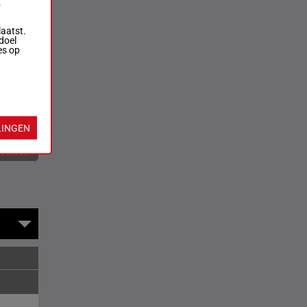
.
laatst.
doel
es op
LINGEN
rversen