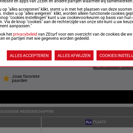
website en apps van ZEbet en andere partijen waarmee wij samenwerken
u op "alles accepteren" klikt, stemt u in met het plaatsen van deze soorten
. Indien u op "alles weigeren" klikt, worden alleen functionele cookies gep
7
55 kg
2p (25) 2p 2p 2p 2p
5
knop "cookies instellingen" kunt u uw cookievoorkeuren op basis van hun 
en. Via de knop "cookies" aan de rechterzijde van onze site kunt u uw keuz
ment aanpassen."
4
55 kg
1p 1p 10p (25) 5p 5p
ook het
privacybeleid
van ZEturf voor een overzicht van de cookies die we
ken en partijen met wie gegevens worden gedeeld.
4
56 kg
1p 4p 4p (25) 9p 8p
7
ALLES ACCEPTEREN
ALLES AFWIJZEN
COOKIES INSTEL
Quoteringen ve
Jouw favoriete
paarden
KELVOUDIGE WEDDENSCHAPPEN
PLAATS