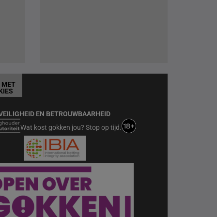
T MET
KIES
VEILIGHEID EN BETROUWBAARHEID
Wat kost gokken jou? Stop op tijd.