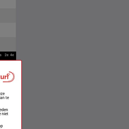
s
2e
4e
eze
aan te
ieden
 niet
op