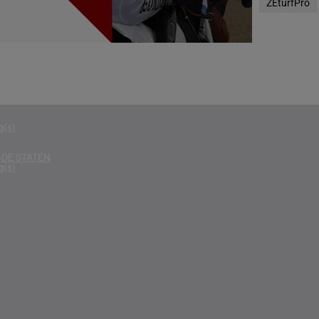
ZEturfPro
g(s)
D
g(s)
g(s)
g(s)
DE STATEN
g(s)