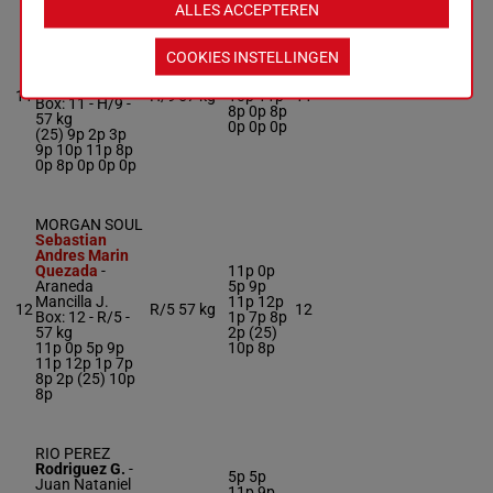
ALLES ACCEPTEREN
ROAD KING
Carvacho Azua
COOKIES INSTELLINGEN
Die. A.
-
Ramon
(25) 9p
Alfonso
2p 3p 9p
Olivares
11
H/9
57 kg
10p 11p
11
Box: 11 -
H/9 -
8p 0p 8p
57 kg
0p 0p 0p
(25) 9p 2p 3p
9p 10p 11p 8p
0p 8p 0p 0p 0p
MORGAN SOUL
Sebastian
Andres Marin
Quezada
-
11p 0p
Araneda
5p 9p
Mancilla J.
11p 12p
12
R/5
57 kg
12
Box: 12 -
R/5 -
1p 7p 8p
57 kg
2p (25)
11p 0p 5p 9p
10p 8p
11p 12p 1p 7p
8p 2p (25) 10p
8p
RIO PEREZ
Rodriguez G.
-
5p 5p
Juan Nataniel
11p 9p