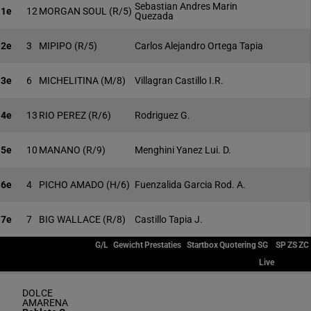
Sebastian Andres Marin
1e
12
MORGAN SOUL
(R/5)
Quezada
2e
3
MIPIPO
(R/5)
Carlos Alejandro Ortega Tapia
3e
6
MICHELITINA
(M/8)
Villagran Castillo I.R.
4e
13
RIO PEREZ
(R/6)
Rodriguez G.
5e
10
MANANO
(R/9)
Menghini Yanez Lui. D.
6e
4
PICHO AMADO
(H/6)
Fuenzalida Garcia Rod. A.
7e
7
BIG WALLACE
(R/8)
Castillo Tapia J.
G/L
Gewicht
Prestaties
Startbox
Quotering
SG
SP
ZS
ZC
Live
DOLCE
AMARENA