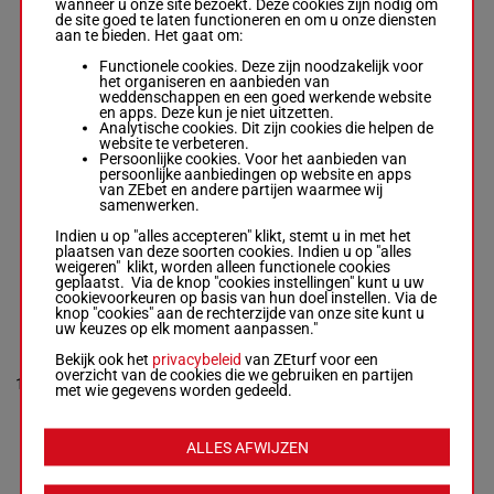
kg
0p 5p 6p
wanneer u onze site bezoekt. Deze cookies zijn nodig om
4p 6p 11p 8p
(25) 9p
de site goed te laten functioneren en om u onze diensten
7p 8p 6p 0p 5p
aan te bieden. Het gaat om:
6p (25) 9p
Functionele cookies. Deze zijn noodzakelijk voor
het organiseren en aanbieden van
weddenschappen en een goed werkende website
SOY
en apps. Deze kun je niet uitzetten.
OSORNINO
Analytische cookies. Dit zijn cookies die helpen de
Seith Tom.
-
0p (25)
website te verbeteren.
Enrique Simon
0p 0p
Persoonlijke cookies. Voor het aanbieden van
Lagunas
10p 13p
persoonlijke aanbiedingen op website en apps
9
H/9
57 kg
9
Box: 9 -
H/9 -
57
0p 14p
van ZEbet en andere partijen waarmee wij
kg
1p 8p 9p
samenwerken.
0p (25) 0p 0p
6p 8p
10p 13p 0p 14p
Indien u op "alles accepteren" klikt, stemt u in met het
1p 8p 9p 6p 8p
plaatsen van deze soorten cookies. Indien u op "alles
weigeren" klikt, worden alleen functionele cookies
geplaatst. Via de knop "cookies instellingen" kunt u uw
cookievoorkeuren op basis van hun doel instellen. Via de
MANANO
knop "cookies" aan de rechterzijde van onze site kunt u
Menghini
uw keuzes op elk moment aanpassen."
Yanez Lui. D.
-
Enrique Simon
5p 3p 7p
Bekijk ook het
privacybeleid
van ZEturf voor een
Lagunas
7p (25)
overzicht van de cookies die we gebruiken en partijen
10
Box: 10 -
R/9 -
R/9
57 kg
6p 4p 6p
10
met wie gegevens worden gedeeld.
57 kg
3p 0p 8p
5p 3p 7p 7p
9p 12p
(25) 6p 4p 6p
3p 0p 8p 9p
ALLES AFWIJZEN
12p