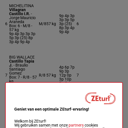
MICHELITINA
Villagran
Castillo I.R.
-
9p 4p 3p
Jorge Mauricio
3p 3p 5p
Araneda
6
M/8
57 kg
3p (25)
6
Box: 6 -
M/8 -
8p 3p 4p
57 kg
9p 4p
9p 4p 3p 3p 3p
5p 3p (25) 8p
3p 4p 9p 4p
BIG WALLACE
Castillo Tapia
J.
-
Braulio
4p 6p 7p
Santiago
9p 3p
Gomez
7
R/8
57 kg
12p 0p
7
Box: 7 -
R/8 -
57
3p 10p
kg
9p 4p
4p 6p 7p 9p 3p
12p 0p 3p 10p
9p 4p
THUNDERMAN
Geniet van een optimale ZEturf-ervaring!
Baeza Riveros
J.
-
Bernal
4p 6p
Torres R.
11p 8p
Welkom bij ZEturf!
8
Box: 8 -
H/7 -
57
H/7
57 kg
7p 8p 6p
8
Wij gebruiken samen met onze
partners
cookies