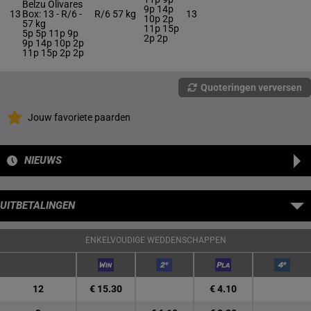
Belzu Olivares
9p 14p
13
Box: 13 -
R/6 -
R/6
57 kg
13
10p 2p
57 kg
11p 15p
5p 5p 11p 9p
2p 2p
9p 14p 10p 2p
11p 15p 2p 2p
Quoteringen verversen
Jouw favoriete paarden
NIEUWS
UITBETALINGEN
ENKELVOUDIGE WEDDENSCHAPPEN
12
€ 15.30
€ 4.10