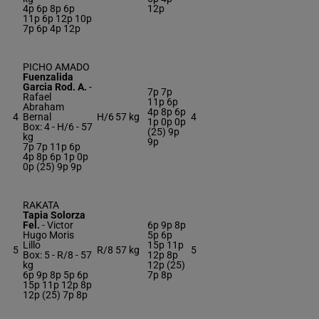
4p 6p 8p 6p
12p
11p 6p 12p 10p
7p 6p 4p 12p
PICHO AMADO
Fuenzalida
Garcia Rod. A.
-
7p 7p
Rafael
11p 6p
Abraham
4p 8p 6p
4
Bernal
H/6
57 kg
4
1p 0p 0p
Box: 4 -
H/6 -
57
(25) 9p
kg
9p
7p 7p 11p 6p
4p 8p 6p 1p 0p
0p (25) 9p 9p
RAKATA
Tapia Solorza
Fel.
-
Victor
6p 9p 8p
Hugo Moris
5p 6p
Lillo
15p 11p
5
R/8
57 kg
5
Box: 5 -
R/8 -
57
12p 8p
kg
12p (25)
6p 9p 8p 5p 6p
7p 8p
15p 11p 12p 8p
12p (25) 7p 8p