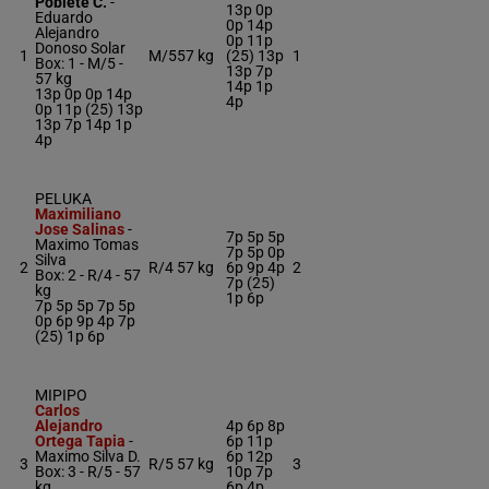
Poblete C.
-
13p 0p
Eduardo
0p 14p
Alejandro
0p 11p
Donoso Solar
1
M/5
57 kg
(25) 13p
1
Box: 1 -
M/5 -
13p 7p
57 kg
14p 1p
13p 0p 0p 14p
4p
0p 11p (25) 13p
13p 7p 14p 1p
4p
PELUKA
Maximiliano
Jose Salinas
-
7p 5p 5p
Maximo Tomas
7p 5p 0p
Silva
2
R/4
57 kg
6p 9p 4p
2
Box: 2 -
R/4 -
57
7p (25)
kg
1p 6p
7p 5p 5p 7p 5p
0p 6p 9p 4p 7p
(25) 1p 6p
MIPIPO
Carlos
Alejandro
4p 6p 8p
Ortega Tapia
-
6p 11p
Maximo Silva D.
6p 12p
3
R/5
57 kg
3
Box: 3 -
R/5 -
57
10p 7p
kg
6p 4p