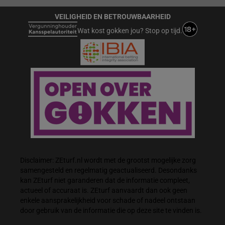
VEILIGHEID EN BETROUWBAARHEID
Wat kost gokken jou? Stop op tijd.
Disclaimer: ZEturf.nl wordt met de grootst mogelijke zorg
samengesteld en regelmatig geactualiseerd. Desondanks
kan ZEturf niet garanderen dat de informatie compleet,
actueel of accuraat is. ZEturf aanvaardt dan ook geen
enkele aansprakelijkheid voor schade of nadeel ontstaan
door gebruik van de informatie die op deze site te vinden is.