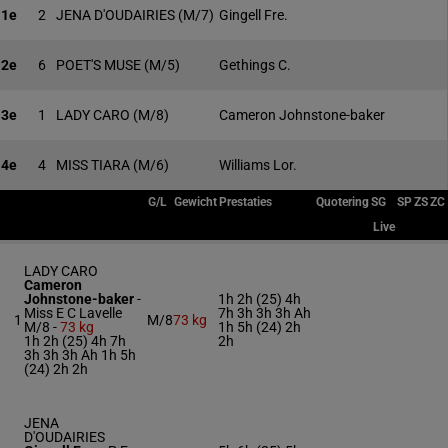
1e
2
JENA D'OUDAIRIES
(M/7)
Gingell Fre.
2e
6
POET'S MUSE
(M/5)
Gethings C.
3e
1
LADY CARO
(M/8)
Cameron Johnstone-baker
4e
4
MISS TIARA
(M/6)
Williams Lor.
G/L
Gewicht
Prestaties
Quotering
SG
SP
ZS
ZC
Live
LADY CARO
Cameron
Johnstone-baker
-
1h 2h (25) 4h
Miss E C Lavelle
7h 3h 3h 3h Ah
1
M/8
73 kg
M/8 -
73 kg
1h 5h (24) 2h
1h 2h (25) 4h 7h
2h
3h 3h 3h Ah 1h 5h
(24) 2h 2h
JENA
D'OUDAIRIES