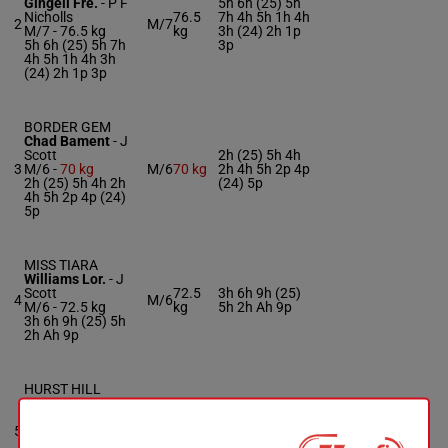
Gingell Fre.
-
P F
5h 6h (25) 5h
Nicholls
76.5
7h 4h 5h 1h 4h
2
M/7
M/7 -
76.5 kg
kg
3h (24) 2h 1p
5h 6h (25) 5h 7h
3p
4h 5h 1h 4h 3h
(24) 2h 1p 3p
BORDER GEM
Chad Bament
-
J
Scott
2h (25) 5h 4h
3
M/6 -
70 kg
M/6
70 kg
2h 4h 5h 2p 4p
2h (25) 5h 4h 2h
(24) 5p
4h 5h 2p 4p (24)
5p
MISS TIARA
Williams Lor.
-
J
Scott
72.5
3h 6h 9h (25)
4
M/6
M/6 -
72.5 kg
kg
5h 2h Ah 9p
3h 6h 9h (25) 5h
2h Ah 9p
HURST HILL
Sansom D.
-
J W
(25) 2h 4h 2h
Mullins
69.5
2h 1h 3h 8h 9h
5
M/7 -
69.5 kg
M/7
kg
5h (24) 3h Th
(25) 2h 4h 2h 2h