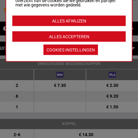
overzicht van de cookies die we gebruiken en partijen
met wie gegevens worden gedeeld.
Jouw favoriete paarden
ALLES AFWIJZEN
NIEUWS
ALLES ACCEPTEREN
UITBETALINGEN
COOKIES INSTELLINGEN
ENKELVOUDIGE WEDDENSCHAPPEN
2
€ 7.30
€ 2.30
6
€ 9.20
1
€ 1.50
KOPPEL
2-6
€ 14.30