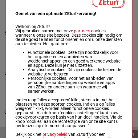
9h
1h 3h 8h 9h 5h
(24) 3h Th 9h
Geniet van een optimale ZEturf-ervaring!
POET'S MUSE
Welkom bij ZEturf!
Gethings C.
-
I
Wij gebruiken samen met onze
partners
cookies
69.5
6
Chanin
M/5
10h 4h 6h
wanneer u onze site bezoekt. Deze cookies zijn nodig om
kg
M/5 -
69.5 kg
de site goed te laten functioneren en om u onze diensten
10h 4h 6h
aan te bieden. Het gaat om:
Functionele cookies. Deze zijn noodzakelijk voor
het organiseren en aanbieden van
POOLEY'S
weddenschappen en een goed werkende website
PROMISE
en apps. Deze kun je niet uitzetten.
5h (25) 9h 5h
Mclernon R.
-
N P
Analytische cookies. Dit zijn cookies die helpen de
4h 1h Ah 5h 6h
Mulholland
7
website te verbeteren.
M/7
66 kg
Th 9h 10h (24)
M/7 -
66 kg
Persoonlijke cookies. Voor het aanbieden van
9p
5h (25) 9h 5h 4h
persoonlijke aanbiedingen op website en apps
1h Ah 5h 6h Th 9h
van ZEbet en andere partijen waarmee wij
10h (24) 9p
samenwerken.
Indien u op "alles accepteren" klikt, stemt u in met het
plaatsen van deze soorten cookies. Indien u op "alles
BEE'S KISS
weigeren" klikt, worden alleen functionele cookies
Best J.
-
J D Frost
64.5
9h 11h (25) Ah
8
M/6
geplaatst. Via de knop "cookies instellingen" kunt u uw
M/6 -
64.5 kg
kg
7h
cookievoorkeuren op basis van hun doel instellen. Via de
9h 11h (25) Ah 7h
knop "cookies" aan de rechterzijde van onze site kunt u
uw keuzes op elk moment aanpassen."
Bekijk ook het
privacybeleid
van ZEturf voor een
Quoteringen verversen