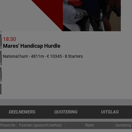
1 meeting(s)
VERENIGD KONINKRIJK
4 meeting(s)
IERLAND
1 meeting(s)
18:30
Mares' Handicap Hurdle
SPANJE
1 meeting(s)
National hunt - 4811m - € 10345 - 8 Starters
CHILI
1 meeting(s)
VERENIGDE STATEN
4 meeting(s)
DEELNEMERS
QUOTERING
UITSLAG
Plaats
Nr.
Paarden (geslacht/leeftijd)
Rijder
Quotering