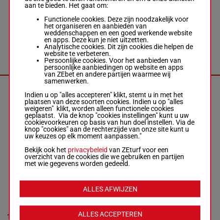
aan te bieden. Het gaat om:
Huguet Mme
Da 1a 0a
C.
-
Bonnefoy
Functionele cookies. Deze zijn noodzakelijk voor
8a 0a
M.
1'14"1
het organiseren en aanbieden van
8
R/7
2850m
(25) 4a
R/7 - 2850m
-
€ 50.990
weddenschappen en een goed werkende website
6a 2a 1a
1'14"1
-
en apps. Deze kun je niet uitzetten.
3a 5a Da
€ 50.990
Analytische cookies. Dit zijn cookies die helpen de
Da 1a 0a 8a 0a
website te verbeteren.
(25) 4a 6a 2a
Persoonlijke cookies. Voor het aanbieden van
1a 3a 5a Da
persoonlijke aanbiedingen op website en apps
van ZEbet en andere partijen waarmee wij
samenwerken.
HIVAROSA DU
Indien u op "alles accepteren" klikt, stemt u in met het
BOCAGE
plaatsen van deze soorten cookies. Indien u op "alles
Cordeau Mat.
-
weigeren" klikt, worden alleen functionele cookies
5a 0a 5a
Cordeau P.J.
geplaatst. Via de knop "cookies instellingen" kunt u uw
0a (25)
1'12"9
cookievoorkeuren op basis van hun doel instellen. Via de
9
M/9
2875m
5a 3a 3a
M/9 - 2875m
-
€ 90.820
knop "cookies" aan de rechterzijde van onze site kunt u
4a 2a 1a
1'12"9
-
uw keuzes op elk moment aanpassen."
0a 1a
€ 90.820
5a 0a 5a 0a
Bekijk ook het
privacybeleid
van ZEturf voor een
(25) 5a 3a 3a
overzicht van de cookies die we gebruiken en partijen
4a 2a 1a 0a 1a
met wie gegevens worden gedeeld.
FIGARO DE
ALLES AFWIJZEN
BUSSET
3a 9a
Lapray D.
-
(25) 0a
Presles G.
1'13"4
8a 8a 3a
R/11 - 2875m
-
ALLES ACCEPTEREN
10
R/11
2875m