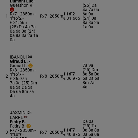
Dumont Luc
-
Guesthon R.
(25) Da
4a 7a 0a
R/7 - 2850m
-
1'16"2
6a 0a
1
R/7
2850m
1'16"2
-
€ 31.665
(24) 0a
€ 31.665
8a 3a 2a
(25) Da 4a 7a
1a 0a
0a 6a 0a (24)
0a 8a 3a 2a 1a
0a
IBANQUI
Giraud L.
-
7a 9a
Giraud L.
(25) Dm
R/8 - 2850m
-
1'16"7
8a 5a Da
1'16"7
-
2
R/8
2850m
€ 36.975
5a Da 6a
€ 36.975
8m 7a
7a 9a (25) Dm
4a
8a 5a Da 5a
Da 6a 8m 7a
4a
JASMIN DE
LARRE
Da 0a
Fedry B.
-
(25) Ta
Fedry B.
1'14"7
0a 8a 8a
R/7 - 2850m
-
3
R/7
2850m
€ 40.875
3a 5a 0a
1'14"7
-