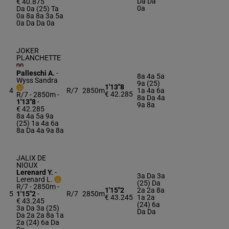
Da Da
€ 40.875
0a
Da 0a (25) Ta
0a 8a 8a 3a 5a
0a Da Da 0a
JOKER
PLANCHETTE
Palleschi A.
-
8a 4a 5a
Wyss Sandra
9a (25)
1'13"8
4
R/7
2850m
1a 4a 6a
€ 42.285
R/7 - 2850m
-
8a Da 4a
1'13"8
-
9a 8a
€ 42.285
8a 4a 5a 9a
(25) 1a 4a 6a
8a Da 4a 9a 8a
JALIX DE
NIOUX
Lerenard Y.
-
3a Da 3a
Lerenard L.
(25) Da
R/7 - 2850m
-
1'15"2
2a 2a 8a
5
1'15"2
-
R/7
2850m
€ 43.245
1a 2a
€ 43.245
(24) 6a
3a Da 3a (25)
Da Da
Da 2a 2a 8a 1a
2a (24) 6a Da