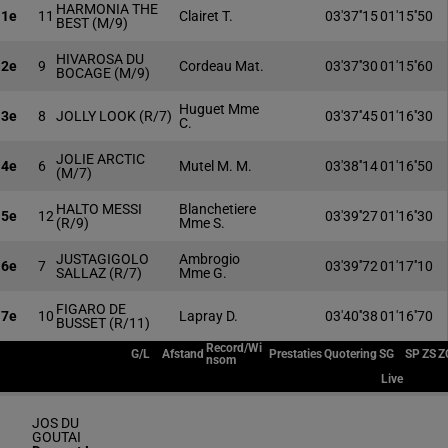
HARMONIA THE
1e
11
Clairet T.
03'37''15
01'15''50
BEST
(M/9)
HIVAROSA DU
2e
9
Cordeau Mat.
03'37''30
01'15''60
BOCAGE
(M/9)
Huguet Mme
3e
8
JOLLY LOOK
(R/7)
03'37''45
01'16''30
C.
JOLIE ARCTIC
4e
6
Mutel M. M.
03'38''14
01'16''50
(M/7)
HALTO MESSI
Blanchetiere
5e
12
03'39''27
01'16''30
(R/9)
Mme S.
JUSTAGIGOLO
Ambrogio
6e
7
03'39''72
01'17''10
SALLAZ
(R/7)
Mme G.
FIGARO DE
7e
10
Lapray D.
03'40''38
01'16''70
BUSSET
(R/11)
Record/Wi
G/L
Afstand
Prestaties
Quotering
SG
SP
ZS
Z
nsom
Live
JOS DU
GOUTAI