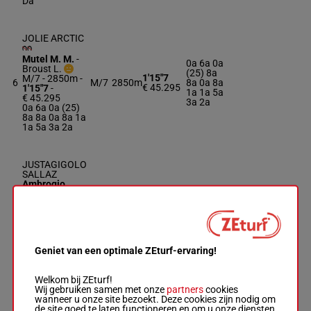
Da
JOLIE ARCTIC
Mutel M. M.
-
0a 6a 0a
Broust L.
(25) 8a
1'15"7
M/7 - 2850m
-
6
M/7
2850m
8a 0a 8a
€ 45.295
1'15"7
-
1a 1a 5a
€ 45.295
3a 2a
0a 6a 0a (25)
8a 8a 0a 8a 1a
1a 5a 3a 2a
JUSTAGIGOLO
SALLAZ
Ambrogio
Mme G.
-
Uroz
1a 0a 1a
J.
(25) 9a
1'15"2
7
R/7 - 2850m
-
R/7
2850m
1a 4a 1a
€ 48.520
1'15"2
-
4a 2a 6a
€ 48.520
5a 4a
1a 0a 1a (25)
Geniet van een optimale ZEturf-ervaring!
9a 1a 4a 1a 4a
2a 6a 5a 4a
Welkom bij ZEturf!
Wij gebruiken samen met onze
partners
cookies
wanneer u onze site bezoekt. Deze cookies zijn nodig om
JOLLY LOOK
de site goed te laten functioneren en om u onze diensten