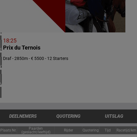
1 meeting(s)
VERENIGD KONINKRIJK
4 meeting(s)
IERLAND
1 meeting(s)
18:25
Prix du Ternois
SPANJE
1 meeting(s)
Draf - 2850m - € 5500 - 12 Starters
CHILI
1 meeting(s)
VERENIGDE STATEN
4 meeting(s)
DEELNEMERS
QUOTERING
UITSLAG
Paarden
Plaats
Nr.
Rijder
Quotering
Tijd
Racetijd/km
(geslacht/leeftijd)