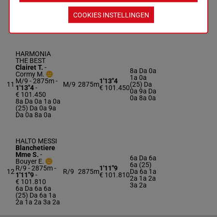
€ 98.005
1a 5a
1'13"4
-
6m 9a
€ 98.005
Dm 6a
3a 9a (25) 0a
COOKIES INSTELLINGEN
8a 8a 3a 1a 5a
6m 9a Dm 6a
HARMONIA
THE BEST
Clairet T.
-
8a Da 0a
Cormy M.
1a 0a
M/9 - 2875m
-
1'13"4
11
M/9
2875m
(25) Da
1'13"4
-
€ 101.450
0a 9a Da
€ 101.450
0a 8a 0a
8a Da 0a 1a 0a
(25) Da 0a 9a
Da 0a 8a 0a
HALTO MESSI
Blanchetiere
Mme S.
-
6a Da 6a
Bouyer E.
6a (25)
R/9 - 2875m
-
1'11"9
12
R/9
2875m
Da 6a 1a
1'11"9
-
€ 101.810
2a 1a 2a
€ 101.810
3a 2a
6a Da 6a 6a
(25) Da 6a 1a
2a 1a 2a 3a 2a