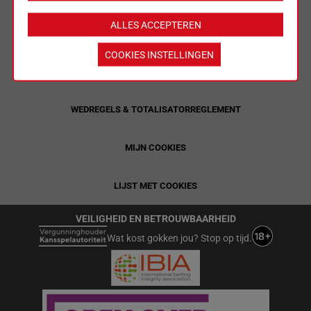
ALLES ACCEPTEREN
LIMIETEN & SESSIEDETAILS
COOKIES INSTELLINGEN
ALGEMENE VOORWAARDEN
WEDREGELS & TOTALISATORREGLEMENT
MIJN COOKIES
LIJST MET COOKIES
VEILIGHEID EN BETROUWBAARHEID
Wat kost gokken jou? Stop op tijd.