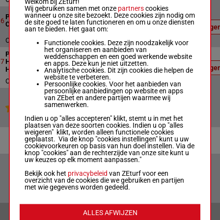
Welkom bij ZEturf!
Wij gebruiken samen met onze
partners
cookies
Officiële
wanneer u onze site bezoekt. Deze cookies zijn nodig om
Prix Cameron Industrial
uitslag:
6
1400m
11:45
6
de site goed te laten functioneren en om u onze diensten
6 - 5 - 2
Commercial Handicap
Uitslage
aan te bieden. Het gaat om:
- 3
Officiële uitslag : 6 - 5 - 2 - 3
Functionele cookies. Deze zijn noodzakelijk voor
het organiseren en aanbieden van
Officiële
Prix Ladbrokes Sky
weddenschappen en een goed werkende website
uitslag:
8
2000m
12:15
7
Heights Stayers Series
en apps. Deze kun je niet uitzetten.
3 - 2 - 5
Uitslage
Heat 2
Analytische cookies. Dit zijn cookies die helpen de
- 11
website te verbeteren.
Officiële uitslag : 3 - 2 - 5 - 11
Persoonlijke cookies. Voor het aanbieden van
persoonlijke aanbiedingen op website en apps
van ZEbet en andere partijen waarmee wij
samenwerken.
Jouw favoriete paarden
Indien u op "alles accepteren" klikt, stemt u in met het
plaatsen van deze soorten cookies. Indien u op "alles
weigeren" klikt, worden alleen functionele cookies
geplaatst. Via de knop "cookies instellingen" kunt u uw
cookievoorkeuren op basis van hun doel instellen. Via de
knop "cookies" aan de rechterzijde van onze site kunt u
uw keuzes op elk moment aanpassen."
Bekijk ook het
privacybeleid
van ZEturf voor een
overzicht van de cookies die we gebruiken en partijen
met wie gegevens worden gedeeld.
ALLES AFWIJZEN
VERANTWOORD WEDDEN & PRIVACYVERKLARING