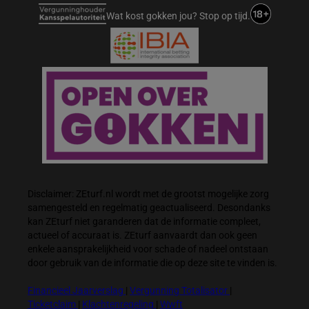
Wat kost gokken jou? Stop op tijd.
Disclaimer: ZEturf.nl wordt met de grootst mogelijke zorg
samengesteld en regelmatig geactualiseerd. Desondanks
kan ZEturf niet garanderen dat de informatie compleet,
actueel of accuraat is. ZEturf aanvaardt dan ook geen
enkele aansprakelijkheid voor schade of nadeel ontstaan
door gebruik van de informatie die op deze site te vinden is.
Financieel Jaarverslag
|
Vergunning Totalisator
|
Ticketclaim
|
Klachtenregeling
|
Wwft