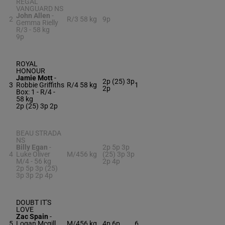
REGAL
VANGUARD NS
John Allen
-
2
R/3
58 kg
9p
Gemma Rielly
R/3 -
58 kg
9p
ROYAL
HONOUR
Jamie Mott
-
2p (25) 3p
3
Robbie Griffiths
R/4
58 kg
1
2p
Box: 1 -
R/4 -
58 kg
2p (25) 3p 2p
BEAU STRADA
NS
Billy Egan
-
2p 5p 3p
4
Luke Oliver
M/4
56 kg
(25) 3p 3p
M/4 -
56 kg
2p 4p
2p 5p 3p (25)
3p 3p 2p 4p
DOUBT IT'S
LOVE
Zac Spain
-
5
Logan Mcgill
M/4
56 kg
4p 6p
6