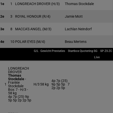
1e
1
LONGREACH DROVER
(H/3)
Thomas Stockdale
2e
3
ROYAL HONOUR
(R/4)
Jamie Mott
3e
8
MACCA'S ANGEL
(M/3)
Lachlan Neindorf
4e
10
POLAR EYES
(M/4)
Beau Mertens
G/L
Gewicht
Prestaties
Startbox
Quotering
SG
SP
ZS
ZC
Live
LONGREACH
DROVER
Thomas
Stockdale
-
4p 7p (25)
Frankie
1
H/3
58 kg
9p 5p 5p
7
Stockdale
2p 2p 5p
Box: 7 -
H/3 -
58 kg
4p 7p (25) 9p
5p 5p 2p 2p 5p