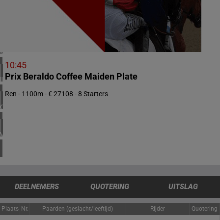
2 meeting(s)
NOORWEGEN
1 meeting(s)
VERENIGD KONINKRIJK
3 meeting(s)
10:45
Prix Beraldo Coffee Maiden Plate
IERLAND
1 meeting(s)
Ren - 1100m - € 27108 - 8 Starters
CHILI
1 meeting(s)
VERENIGDE STATEN
4 meeting(s)
DEELNEMERS
QUOTERING
UITSLAG
Plaats
Nr.
Paarden (geslacht/leeftijd)
Rijder
Quotering