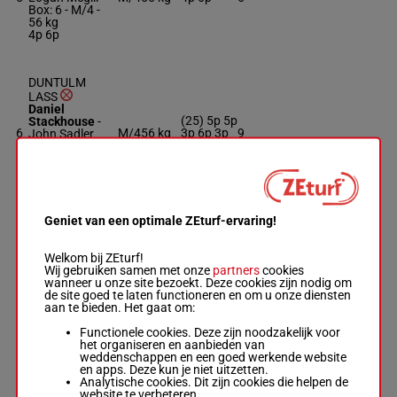
Box: 6 -
M/4 -
56 kg
4p 6p
DUNTULM
LASS
Daniel
(25) 5p 5p
Stackhouse
-
6
M/4
56 kg
3p 6p 3p
9
John Sadler
7p 5p
Box: 9 -
M/4 -
56 kg
(25) 5p 5p 3p
6p 3p 7p 5p
Geniet van een optimale ZEturf-ervaring!
KELLERSLEA
Jordan Childs
-
Ben, Will & Jd
Welkom bij ZEturf!
7
M/4
56 kg
2
Hayes
Wij gebruiken samen met onze
partners
cookies
Box: 2 -
M/4 -
wanneer u onze site bezoekt. Deze cookies zijn nodig om
56 kg
de site goed te laten functioneren en om u onze diensten
aan te bieden. Het gaat om:
Functionele cookies. Deze zijn noodzakelijk voor
MACCA'S
het organiseren en aanbieden van
ANGEL
weddenschappen en een goed werkende website
Lachlan
en apps. Deze kun je niet uitzetten.
(25) 4p 8p
Neindorf
-
Analytische cookies. Dit zijn cookies die helpen de
8
M/3
56 kg
4
6p
Phillip Stokes
website te verbeteren.