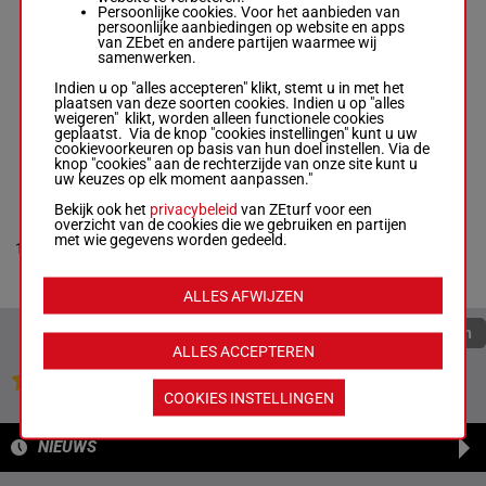
Box: 4 -
M/3 -
Persoonlijke cookies. Voor het aanbieden van
56 kg
persoonlijke aanbiedingen op website en apps
(25) 4p 8p 6p
van ZEbet en andere partijen waarmee wij
samenwerken.
Indien u op "alles accepteren" klikt, stemt u in met het
MISS MILITARY
plaatsen van deze soorten cookies. Indien u op "alles
McNeil Jye.
-
weigeren" klikt, worden alleen functionele cookies
9
Luke Oliver
M/4
56 kg
8
geplaatst. Via de knop "cookies instellingen" kunt u uw
Box: 8 -
M/4 -
cookievoorkeuren op basis van hun doel instellen. Via de
56 kg
knop "cookies" aan de rechterzijde van onze site kunt u
uw keuzes op elk moment aanpassen."
Bekijk ook het
privacybeleid
van ZEturf voor een
POLAR EYES
overzicht van de cookies die we gebruiken en partijen
Beau Mertens
-
met wie gegevens worden gedeeld.
10
Phillip Stokes
M/4
56 kg
3
Box: 3 -
M/4 -
56 kg
ALLES AFWIJZEN
Quoteringen verversen
ALLES ACCEPTEREN
Jouw favoriete paarden
COOKIES INSTELLINGEN
NIEUWS