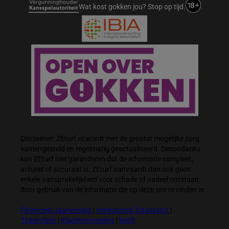
Wat kost gokken jou? Stop op tijd.
Disclaimer: ZEturf.nl wordt met de grootst mogelijke zorg
samengesteld en regelmatig geactualiseerd. Desondanks
kan ZEturf niet garanderen dat de informatie compleet,
actueel of accuraat is. ZEturf aanvaardt dan ook geen
enkele aansprakelijkheid voor schade of nadeel ontstaan
door gebruik van de informatie die op deze site te vinden is.
Financieel Jaarverslag
|
Vergunning Totalisator
|
Ticketclaim
|
Klachtenregeling
|
Wwft