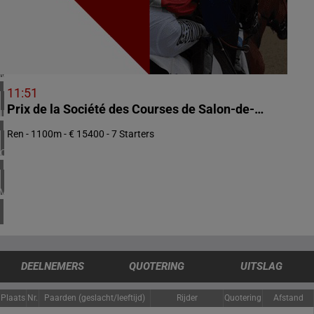
2 meeting(s)
NOORWEGEN
1 meeting(s)
VERENIGD KONINKRIJK
3 meeting(s)
11:51
Prix de la Société des Courses de Salon-de-Provence
IERLAND
1 meeting(s)
Ren - 1100m - € 15400 - 7 Starters
CHILI
1 meeting(s)
VERENIGDE STATEN
4 meeting(s)
DEELNEMERS
QUOTERING
UITSLAG
Plaats
Nr.
Paarden (geslacht/leeftijd)
Rijder
Quotering
Afstand