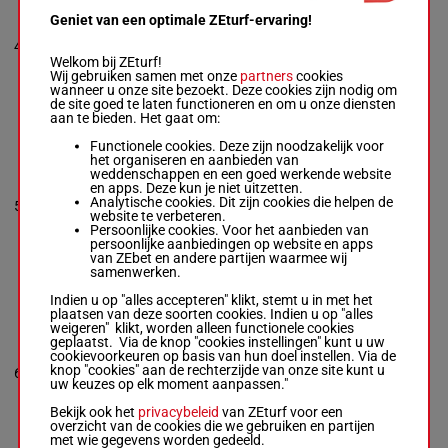
Crastus A.
-
Luka
4p (25)
Geniet van een optimale ZEturf-ervaring!
V.
4p 8p 2p
Box: 5 -
R/6 -
56
3p 5p 3p
4
R/6
56 kg
5
kg
3p 3p
Welkom bij ZEturf!
4p (25) 4p 8p 2p
(24) 8p
Wij gebruiken samen met onze
partners
cookies
3p 5p 3p 3p 3p
2p 1p
wanneer u onze site bezoekt. Deze cookies zijn nodig om
(24) 8p 2p 1p
de site goed te laten functioneren en om u onze diensten
aan te bieden. Het gaat om:
Functionele cookies. Deze zijn noodzakelijk voor
BLU METAL
het organiseren en aanbieden van
JACKET
5p 2p 5p
weddenschappen en een goed werkende website
Provost D.
-
(25) 5p
en apps. Deze kun je niet uitzetten.
Pecoraro S.
3p 13p
Analytische cookies. Dit zijn cookies die helpen de
5
H/7
56 kg
3
Box: 3 -
H/7 -
56
10p 2p
website te verbeteren.
kg
2p 2p 2p
Persoonlijke cookies. Voor het aanbieden van
5p 2p 5p (25) 5p
2p
persoonlijke aanbiedingen op website en apps
3p 13p 10p 2p 2p
van ZEbet en andere partijen waarmee wij
2p 2p 2p
samenwerken.
Indien u op "alles accepteren" klikt, stemt u in met het
plaatsen van deze soorten cookies. Indien u op "alles
KOUTSOUNAKOS
weigeren" klikt, worden alleen functionele cookies
Pacaut Mme Cor.
13p (25)
geplaatst. Via de knop "cookies instellingen" kunt u uw
-
Lanslots Mme
1p 1p 5p
cookievoorkeuren op basis van hun doel instellen. Via de
S.
54.5
1p 2p 3p
knop "cookies" aan de rechterzijde van onze site kunt u
6
Box: 4 -
R/11 -
R/11
4
kg
10p 9p
uw keuzes op elk moment aanpassen."
54.5 kg
4p 12p
13p (25) 1p 1p
10p
Bekijk ook het
privacybeleid
van ZEturf voor een
5p 1p 2p 3p 10p
overzicht van de cookies die we gebruiken en partijen
9p 4p 12p 10p
met wie gegevens worden gedeeld.