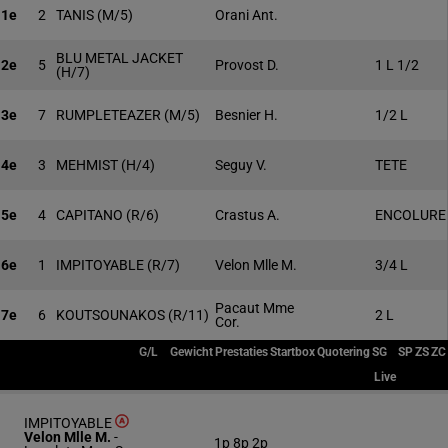
1e
2
TANIS
(M/5)
Orani Ant.
BLU METAL JACKET
2e
5
Provost D.
1 L 1/2
(H/7)
3e
7
RUMPLETEAZER
(M/5)
Besnier H.
1/2 L
4e
3
MEHMIST
(H/4)
Seguy V.
TETE
5e
4
CAPITANO
(R/6)
Crastus A.
ENCOLURE
6e
1
IMPITOYABLE
(R/7)
Velon Mlle M.
3/4 L
Pacaut Mme
7e
6
KOUTSOUNAKOS
(R/11)
2 L
Cor.
G/L
Gewicht
Prestaties
Startbox
Quotering
SG
SP
ZS
ZC
Live
IMPITOYABLE
Velon Mlle M.
-
1p 8p 2p