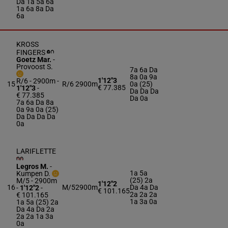
Da 1a 5a 6a
1a 6a 8a Da
6a
KROSS
FINGERS
Goetz Mar.
-
Provoost S.
7a 6a Da
8a 0a 9a
1'12"3
R/6 - 2900m
-
15
R/6
2900m
0a (25)
€ 77.385
1'12"3
-
Da Da Da
€ 77.385
Da 0a
7a 6a Da 8a
0a 9a 0a (25)
Da Da Da Da
0a
LARIFLETTE
Legros M.
-
1a 5a
Kumpen D.
(25) 2a
M/5 - 2900m
1'12"2
16
M/5
2900m
Da 4a Da
-
1'12"2
-
€ 101.165
2a 2a 2a
€ 101.165
1a 3a 0a
1a 5a (25) 2a
Da 4a Da 2a
2a 2a 1a 3a
0a