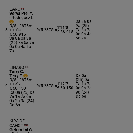
L'ARC
Verva Pie. Y.
-
Rodriguez L.
3a 8a 0a
9a (25)
R/5 - 2875m
-
1'11"8
8
R/5
2875m
7a 6a 7a
1'11"8
-
€ 58.915
0a 0a 4a
€ 58.915
5a 7a
3a 8a 0a 9a
(25) 7a 6a 7a
0a 0a 4a 5a
7a
LINARO
Terry C.
-
Da 0a
Terry F.
(25) Da
R/5 - 2875m
-
1'12"7
7a 1a 7a
1'12"7
-
9
R/5
2875m
€ 60.150
0a 0a 2a
€ 60.150
9a (24)
Da 0a (25) Da
Da 6a
7a 1a 7a 0a
0a 2a 9a (24)
Da 6a
KIRA DE
CAHOT
Gelormini G.