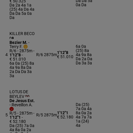
Da Da 5a
€ 50.325
0a Da
Da 2a 4a 1a
(25) 4a Da 4a
Da Da 5a 0a
Da
KILLER BECO
Bezier M.
-
6a 0a
Terry F.
(25) 8a
R/6 - 2875m
-
1'12"8
4
R/6
2875m
4a 9a 8a
1'12"8
-
€ 51.010
Da 2a Da
€ 51.010
Da 3a 3a
6a 0a (25) 8a
4a 9a 8a Da
2a Da Da 3a
3a
LOTUS DE
BEYLEV
De Jesus Est.
Da (25)
-
Reveillon A.
7a 0a 4a
1'12"1
8a 0a 2a
R/5 - 2875m
-
5
R/5
2875m
€ 52.180
4a 7a 7a
1'12"1
-
1a (24)
€ 52.180
4a
Da (25) 7a 0a
4a 8a 0a 2a