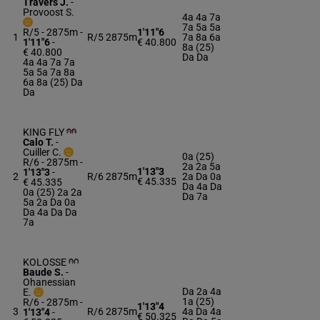
Travers J.
-
Provoost S.
4a 4a 7a
7a 5a 5a
R/5 - 2875m
-
1'11"6
1
R/5
2875m
7a 8a 6a
1'11"6
-
€ 40.800
8a (25)
€ 40.800
Da Da
4a 4a 7a 7a
5a 5a 7a 8a
6a 8a (25) Da
Da
KING FLY
Calo T.
-
Cuiller C.
0a (25)
R/6 - 2875m
-
2a 2a 5a
1'13"3
1'13"3
-
2
R/6
2875m
2a Da 0a
€ 45.335
€ 45.335
Da 4a Da
0a (25) 2a 2a
Da 7a
5a 2a Da 0a
Da 4a Da Da
7a
KOLOSSE
Baude S.
-
Ohanessian
Da 2a 4a
E.
1a (25)
R/6 - 2875m
-
1'13"4
3
R/6
2875m
4a Da 4a
1'13"4
-
€ 50.325