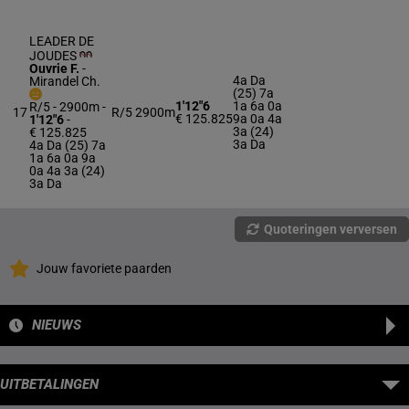
LEADER DE
JOUDES
Ouvrie F.
-
4a Da
Mirandel Ch.
(25) 7a
1'12"6
1a 6a 0a
R/5 - 2900m
-
17
R/5
2900m
€ 125.825
9a 0a 4a
1'12"6
-
3a (24)
€ 125.825
3a Da
4a Da (25) 7a
1a 6a 0a 9a
0a 4a 3a (24)
3a Da
Quoteringen verversen
Jouw favoriete paarden
NIEUWS
UITBETALINGEN