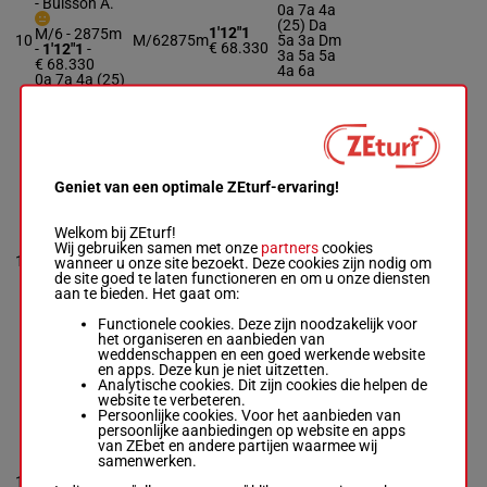
-
Buisson A.
0a 7a 4a
(25) Da
1'12"1
M/6 - 2875m
10
M/6
2875m
5a 3a Dm
€ 68.330
-
1'12"1
-
3a 5a 5a
€ 68.330
4a 6a
0a 7a 4a (25)
Da 5a 3a Dm
3a 5a 5a 4a
6a
KULTA
Geniet van een optimale ZEturf-ervaring!
Rochard B.
-
Desaunette
7a 0a
P.L.
Welkom bij ZEturf!
(25) 7a
M/6 - 2875m
Wij gebruiken samen met onze
partners
cookies
1'13"2
11
M/6
2875m
7a 2a 5a
-
1'13"2
wanneer u onze site bezoekt. Deze cookies zijn nodig om
-
€ 70.365
6a 0a 9a
€ 70.365
de site goed te laten functioneren en om u onze diensten
6a 0a 0a
7a 0a (25) 7a
aan te bieden. Het gaat om:
7a 2a 5a 6a
0a 9a 6a 0a
Functionele cookies. Deze zijn noodzakelijk voor
0a
het organiseren en aanbieden van
weddenschappen en een goed werkende website
en apps. Deze kun je niet uitzetten.
Analytische cookies. Dit zijn cookies die helpen de
KHEOPS
website te verbeteren.
SAINT CLAIR
Persoonlijke cookies. Voor het aanbieden van
persoonlijke aanbiedingen op website en apps
2a 7a 2a
Collette A.
van ZEbet en andere partijen waarmee wij
-
5a 6a 6a
Leblanc K.
samenwerken.
1'13"3
(25) 0a
R/6 - 2875m
-
12
R/6
2875m