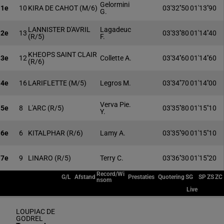
Gelormini
1e
10
KIRA DE CAHOT
(M/6)
03'32''50
01'13''90
G.
LANNISTER D'AVRIL
Lagadeuc
2e
13
03'33''80
01'14''40
(R/5)
F.
KHEOPS SAINT CLAIR
3e
12
Collette A.
03'34''60
01'14''60
(R/6)
4e
16
LARIFLETTE
(M/5)
Legros M.
03'34''70
01'14''00
Verva Pie.
5e
8
L'ARC
(R/5)
03'35''80
01'15''10
Y.
6e
6
KITALPHAR
(R/6)
Lamy A.
03'35''90
01'15''10
7e
9
LINARO
(R/5)
Terry C.
03'36''30
01'15''20
Record/Wi
G/L
Afstand
Prestaties
Quotering
SG
SP
ZS
ZC
nsom
Live
LOUPIAC DE
GODREL