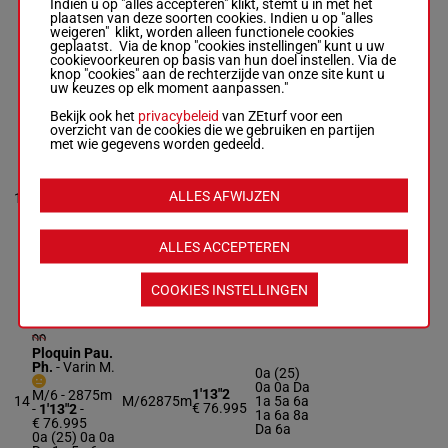
€ 73.140
0a 0a 9a
1'13"3
Indien u op "alles accepteren" klikt, stemt u in met het
-
0a (24)
€ 73.140
plaatsen van deze soorten cookies. Indien u op "alles
2a
2a 7a 2a 5a
weigeren" klikt, worden alleen functionele cookies
6a 6a (25) 0a
geplaatst. Via de knop "cookies instellingen" kunt u uw
0a 0a 9a 0a
cookievoorkeuren op basis van hun doel instellen. Via de
(24) 2a
knop "cookies" aan de rechterzijde van onze site kunt u
uw keuzes op elk moment aanpassen."
Bekijk ook het
privacybeleid
van ZEturf voor een
LANNISTER
overzicht van de cookies die we gebruiken en partijen
D'AVRIL
met wie gegevens worden gedeeld.
Lagadeuc F.
-
1a 2a 3a
Terry F.
2a 8m
R/5 - 2875m
-
1'12"8
ALLES AFWIJZEN
13
R/5
2875m
(25) 7a
1'12"8
-
€ 74.325
0a 7a 6a
€ 74.325
3a 5a 3a
1a 2a 3a 2a
8m (25) 7a
ALLES ACCEPTEREN
0a 7a 6a 3a
5a 3a
COOKIES INSTELLINGEN
KELLE EAU
Ploquin Pau.
Ph.
-
Varin M.
0a (25)
0a 0a Da
1'13"2
M/6 - 2875m
14
M/6
2875m
1a 5a 6a
€ 76.995
-
1'13"2
-
1a 6a 8a
€ 76.995
Da 6a
0a (25) 0a 0a