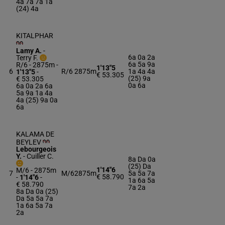
4a 7a 7a 1a
(24) 4a
KITALPHAR
Lamy A.
-
6a 0a 2a
Terry F.
6a 5a 9a
R/6 - 2875m
-
1'13"5
6
R/6
2875m
1a 4a 4a
1'13"5
-
€ 53.305
(25) 9a
€ 53.305
0a 6a
6a 0a 2a 6a
5a 9a 1a 4a
4a (25) 9a 0a
6a
KALAMA DE
BEYLEV
Lebourgeois
Y.
-
Cuiller C.
8a Da 0a
(25) Da
1'14"6
M/6 - 2875m
7
M/6
2875m
5a 5a 7a
€ 58.790
-
1'14"6
-
1a 6a 5a
€ 58.790
7a 2a
8a Da 0a (25)
Da 5a 5a 7a
1a 6a 5a 7a
2a