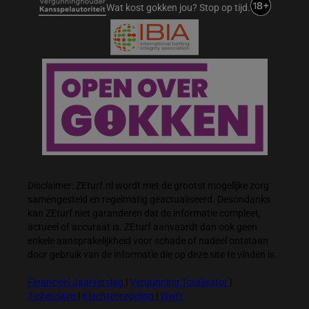
Wat kost gokken jou? Stop op tijd.
Disclaimer: ZEturf.nl wordt met de grootst mogelijke zorg
samengesteld en regelmatig geactualiseerd. Desondanks
kan ZEturf niet garanderen dat de informatie compleet,
actueel of accuraat is. ZEturf aanvaardt dan ook geen
enkele aansprakelijkheid voor schade of nadeel ontstaan
door gebruik van de informatie die op deze site te vinden is.
Financieel Jaarverslag
|
Vergunning Totalisator
|
Ticketclaim
|
Klachtenregeling
|
Wwft