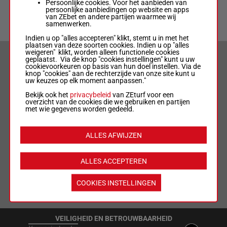
Persoonlijke cookies. Voor het aanbieden van
persoonlijke aanbiedingen op website en apps
van ZEbet en andere partijen waarmee wij
samenwerken.
Indien u op "alles accepteren" klikt, stemt u in met het
plaatsen van deze soorten cookies. Indien u op "alles
weigeren" klikt, worden alleen functionele cookies
VERANTWOORD WEDDEN & PRIVACYVERKLARING
geplaatst. Via de knop "cookies instellingen" kunt u uw
cookievoorkeuren op basis van hun doel instellen. Via de
knop "cookies" aan de rechterzijde van onze site kunt u
uw keuzes op elk moment aanpassen."
LIMIETEN & SESSIEDETAILS
Bekijk ook het
privacybeleid
van ZEturf voor een
overzicht van de cookies die we gebruiken en partijen
met wie gegevens worden gedeeld.
ALGEMENE VOORWAARDEN
ALLES AFWIJZEN
WEDREGELS & TOTALISATORREGLEMENT
ALLES ACCEPTEREN
MIJN COOKIES
COOKIES INSTELLINGEN
LIJST MET COOKIES
VEILIGHEID EN BETROUWBAARHEID