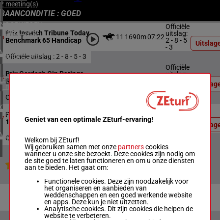
2 meeting(s)
BAANCONDITIE : GOED
NOORWEGEN
Officiële
1 meeting(s)
Prix Ipswich Tribune Today
uitslag:
11
1690m
07:22
5
2 - 8 - 5
Benchmark 65 Handicap
Uitslag
- 3
VERENIGD KONINKRIJK
Officiële uitslag : 2 - 8 - 5 - 3
3 meeting(s)
Officiële
Prix Gordon's Gin Ratings
uitslag:
12
1350m
07:57
6
IERLAND
4 - 7 - 8
Band 0 - 60 Handicap
Uitslag
1 meeting(s)
- 1
Officiële uitslag : 4 - 7 - 8 - 1
CHILI
Officiële
1 meeting(s)
Prix Vince Insurance Class
uitslag:
10
1200m
08:34
7
Geniet van een optimale ZEturf-ervaring!
2 - 7 - 1
1 Plate
Uitslag
- 13
VERENIGDE STATEN
Officiële uitslag : 2 - 7 - 1 - 13
Welkom bij ZEturf!
4 meeting(s)
Wij gebruiken samen met onze
partners
cookies
wanneer u onze site bezoekt. Deze cookies zijn nodig om
de site goed te laten functioneren en om u onze diensten
Jouw favoriete paarden
aan te bieden. Het gaat om:
Functionele cookies. Deze zijn noodzakelijk voor
het organiseren en aanbieden van
weddenschappen en een goed werkende website
en apps. Deze kun je niet uitzetten.
Analytische cookies. Dit zijn cookies die helpen de
website te verbeteren.