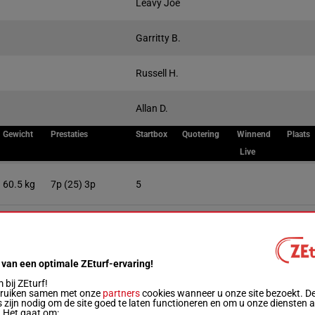
Leavy Joe
Garritty B.
Russell H.
Allan D.
Gewicht
Prestaties
Startbox
Quotering
Winnend
Plaats
Live
60.5 kg
7p (25) 3p
5
60.5 kg
(25) 7p 4p 2p
 van een optimale ZEturf-ervaring!
60.5 kg
2p
2
bij ZEturf!
bruiken samen met onze
partners
cookies wanneer u onze site bezoekt. D
 zijn nodig om de site goed te laten functioneren en om u onze diensten 
59.5 kg
5p
3
. Het gaat om: