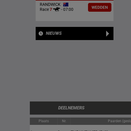
RANDWICK
WEDDEN
Race
7
-
07:00
NIEUWS
DEELNEMERS
Plaats
Nr.
Paarden (gesla