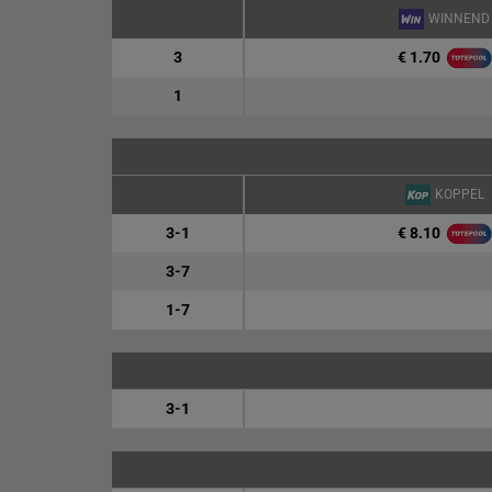
WINNEND
€ 1.70
3
1
KOPPEL
€ 8.10
3-1
3-7
1-7
3-1