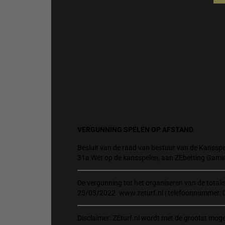
VERGUNNING SPELEN OP AFSTAND
Besluit van de raad van bestuur van de Kansspel
31a Wet op de kansspelen, aan ZEbetting Gami
De vergunning tot het organiseren van de total
25/03/2022. www.zeturf.nl | telefoonnummer: 
Disclaimer: ZEturf.nl wordt met de grootst mog