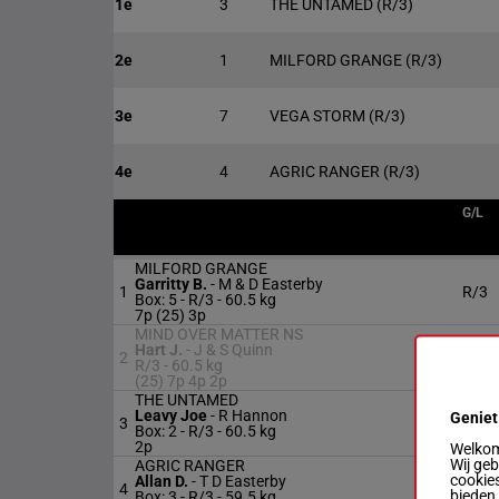
1e
3
THE UNTAMED
(R/3)
2e
1
MILFORD GRANGE
(R/3)
3e
7
VEGA STORM
(R/3)
4e
4
AGRIC RANGER
(R/3)
G/L
MILFORD GRANGE
Garritty B.
-
M & D Easterby
1
R/3
Box: 5 -
R/3 -
60.5 kg
7p (25) 3p
MIND OVER MATTER NS
Hart J.
-
J & S Quinn
2
R/3
R/3 -
60.5 kg
(25) 7p 4p 2p
THE UNTAMED
Leavy Joe
-
R Hannon
Geniet
3
R/3
Box: 2 -
R/3 -
60.5 kg
2p
Welkom 
Wij ge
AGRIC RANGER
cookies
Allan D.
-
T D Easterby
4
R/3
bieden
Box: 3 -
R/3 -
59.5 kg