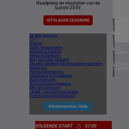
Raadpleeg de resultaten van de
1 meetin
laatste ZE5V.
VERENIG
3 meetin
UITSLAGEN ZE5ORDRE
IERLAN
Mijn account
1 meetin
Storten
Saldo terugboeken
CHILI
Weddenschappen
1 meetin
Wedgeschiedenis
Mijn favoriete paarden
Zie alle rubrieken
De secundaire rubrieken
VERENIG
verbergen
4 meetin
Persoonsgegevens
Verbinding & Beveiliging
Bankgegevens
Transactiegeschiedenis
Mijn documenten
Limiet - verantwoord spelen
Communicatievoorkeuren
Klantenservice / hulp
VOLGENDE START
07:00