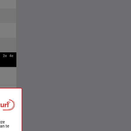
2e
4e
eze
aan te