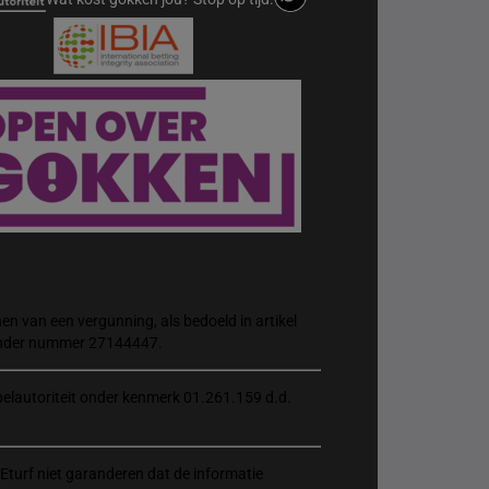
n van een vergunning, als bedoeld in artikel
 onder nummer 27144447.
elautoriteit onder kenmerk 01.261.159 d.d.
Eturf niet garanderen dat de informatie