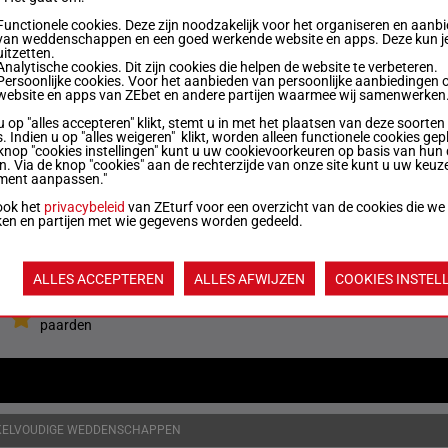
Functionele cookies. Deze zijn noodzakelijk voor het organiseren en aanb
van weddenschappen en een goed werkende website en apps. Deze kun je
59.5 kg
4p 2p
4
uitzetten.
Analytische cookies. Dit zijn cookies die helpen de website te verbeteren.
Persoonlijke cookies. Voor het aanbieden van persoonlijke aanbiedingen 
website en apps van ZEbet en andere partijen waarmee wij samenwerken
59.5 kg
9p 10p
6
u op "alles accepteren" klikt, stemt u in met het plaatsen van deze soorten
. Indien u op "alles weigeren" klikt, worden alleen functionele cookies gep
knop "cookies instellingen" kunt u uw cookievoorkeuren op basis van hun 
en. Via de knop "cookies" aan de rechterzijde van onze site kunt u uw keuz
59.5 kg
3p
1
ment aanpassen."
ook het
privacybeleid
van ZEturf voor een overzicht van de cookies die we
ken en partijen met wie gegevens worden gedeeld.
58.5 kg
7
Quoteringen ve
ALLES ACCEPTEREN
ALLES AFWIJZEN
COOKIES INSTEL
Jouw favoriete
paarden
KELVOUDIGE WEDDENSCHAPPEN