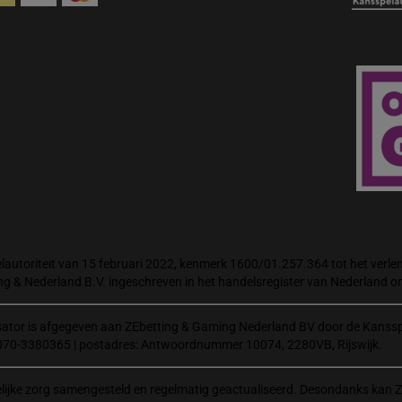
autoriteit van 15 februari 2022, kenmerk 1600/01.257.364 tot het verlene
ng & Nederland B.V. ingeschreven in het handelsregister van Nederland
isator is afgegeven aan ZEbetting & Gaming Nederland BV door de Kanssp
070-3380365 | postadres: Antwoordnummer 10074, 2280VB, Rijswijk.
elijke zorg samengesteld en regelmatig geactualiseerd. Desondanks kan Z