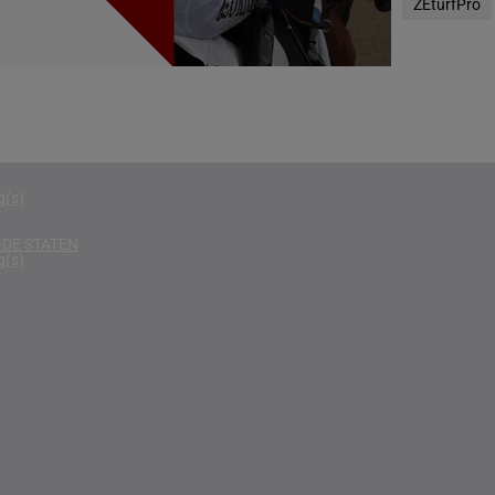
ZEturfPro
g(s)
D KONINKRIJK
g(s)
D
g(s)
g(s)
DE STATEN
g(s)