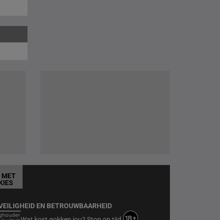
T MET
KIES
VEILIGHEID EN BETROUWBAARHEID
Wat kost gokken jou? Stop op tijd.