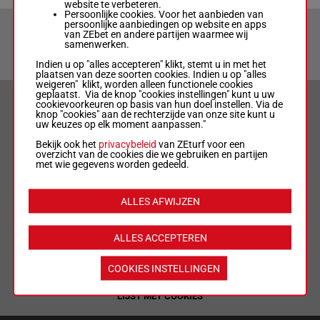
website te verbeteren.
Persoonlijke cookies. Voor het aanbieden van
persoonlijke aanbiedingen op website en apps
van ZEbet en andere partijen waarmee wij
samenwerken.
Indien u op "alles accepteren" klikt, stemt u in met het
plaatsen van deze soorten cookies. Indien u op "alles
weigeren" klikt, worden alleen functionele cookies
geplaatst. Via de knop "cookies instellingen" kunt u uw
VERANTWOORD WEDDEN & PRIVACYVERKLARING
cookievoorkeuren op basis van hun doel instellen. Via de
knop "cookies" aan de rechterzijde van onze site kunt u
uw keuzes op elk moment aanpassen."
LIMIETEN & SESSIEDETAILS
Bekijk ook het
privacybeleid
van ZEturf voor een
overzicht van de cookies die we gebruiken en partijen
met wie gegevens worden gedeeld.
ALGEMENE VOORWAARDEN
ALLES AFWIJZEN
WEDREGELS & TOTALISATORREGLEMENT
ALLES ACCEPTEREN
MIJN COOKIES
COOKIES INSTELLINGEN
LIJST MET COOKIES