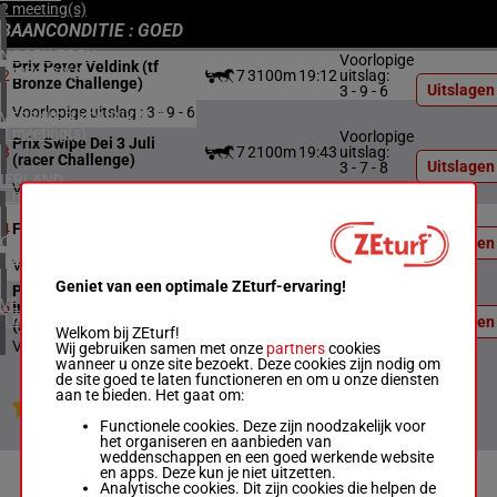
2 meeting(s)
BAANCONDITIE : GOED
NOORWEGEN
Voorlopige
Prix Peter Veldink (tf
1 meeting(s)
7
3100m
19:12
uitslag:
2
Bronze Challenge)
Uitslagen
3 - 9 - 6
Voorlopige uitslag : 3 - 9 - 6
VERENIGD KONINKRIJK
3 meeting(s)
Voorlopige
Prix Swipe Dei 3 Juli
7
2100m
19:43
uitslag:
3
(racer Challenge)
Uitslagen
3 - 7 - 8
IERLAND
Voorlopige uitslag : 3 - 7 - 8
1 meeting(s)
Voorlopige
6
2100m
20:17
uitslag:
4
Finale Elite Challenge
CHILI
Uitslagen
2 - 3 - 5
1 meeting(s)
Voorlopige uitslag : 2 - 3 - 5
Geniet van een optimale ZEturf-ervaring!
Prix Knipscheer
Voorlopige
VERENIGDE STATEN
7
2100m
20:47
uitslag:
5
Infrastructuur
4 meeting(s)
Uitslagen
5 - 1 - 4
(merwestaal Tal. Ch)
Welkom bij ZEturf!
Voorlopige uitslag : 5 - 1 - 4
Wij gebruiken samen met onze
partners
cookies
wanneer u onze site bezoekt. Deze cookies zijn nodig om
de site goed te laten functioneren en om u onze diensten
aan te bieden. Het gaat om:
Jouw favoriete paarden
Functionele cookies. Deze zijn noodzakelijk voor
het organiseren en aanbieden van
weddenschappen en een goed werkende website
en apps. Deze kun je niet uitzetten.
Analytische cookies. Dit zijn cookies die helpen de