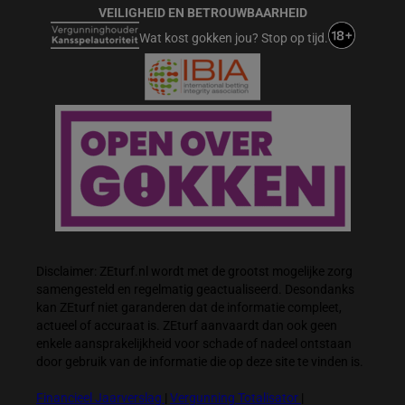
VEILIGHEID EN BETROUWBAARHEID
Wat kost gokken jou? Stop op tijd.
Disclaimer: ZEturf.nl wordt met de grootst mogelijke zorg
samengesteld en regelmatig geactualiseerd. Desondanks
kan ZEturf niet garanderen dat de informatie compleet,
actueel of accuraat is. ZEturf aanvaardt dan ook geen
enkele aansprakelijkheid voor schade of nadeel ontstaan
door gebruik van de informatie die op deze site te vinden is.
Financieel Jaarverslag
|
Vergunning Totalisator
|