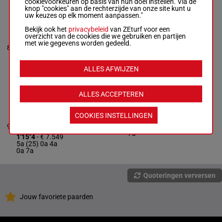
cookievoorkeuren op basis van hun doel instellen. Via de
knop "cookies" aan de rechterzijde van onze site kunt u
uw keuzes op elk moment aanpassen."
KIND OF
PENNY
Bekijk ook het
privacybeleid
van ZEturf voor een
Stefan
overzicht van de cookies die we gebruiken en partijen
Persson
-
Ann
0a 5a
met wie gegevens worden gedeeld.
1'14"5
8
Ekblom
M/5
2140m
(25) 0a
€ 7.217
M/5 - 2140m
-
7a 4a
1'14"5
- € 7.217
0a 5a (25) 0a
ALLES AFWIJZEN
7a 4a
ALLES ACCEPTEREN
RANGS HäLL
Johanna Lind
-
COOKIES INSTELLINGEN
Henrik
5a (25)
Hoffman
1'15"4
9
R/4
2140m
0a 4a 0a
R/4 - 2140m
-
€ 7.549
7a
1'15"4
- € 7.549
5a (25) 0a 4a
0a 7a
Quoteringen verversen
Jouw favoriete paarden