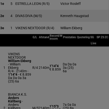
1e
5
ESTRELLA LEON
(R/5)
Victor Rosleff
2e
4
DIVAS DIVA
(M/5)
Kenneth Haugstad
3e
1
VIKENS NEXTDOOR
(R/4)
William Ekberg
Record/W
G/L
Afstand
Prestaties
Quotering
SG
SP
ZS
ZC
insom
Live
VIKENS
NEXTDOOR
William Ekberg
-
William
Da Da 0a
1'14"4
1
Ekberg
R/4
2140m
3a (25)
€ 8.859
R/4 - 2140m
-
6a
1'14"4
- € 8.859
Da Da 0a 3a
(25) 6a
BIANCA K.S.
Anders
Källberg
-
Anders
7a 0a 0a
1'15"3
2
Källberg
M/5
2140m
(25) 8a