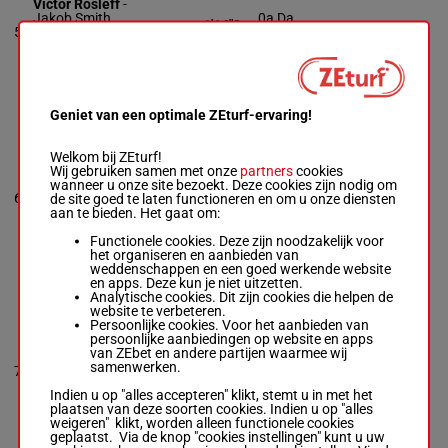
Victor Rosleff
-
Jakob Smith
0a Da
1'14"0
5
R/5 - 2140m
-
R/5
2140m
(25) 0a
€ 10.410
1'14"0
-
3a Da
€ 10.410
0a Da (25) 0a
3a Da
Geniet van een optimale ZEturf-ervaring!
GAME STOP
Carl Johan
Welkom bij ZEturf!
Jepson
Wij gebruiken samen met onze
-
partners
cookies
Stefan P
wanneer u onze site bezoekt. Deze cookies zijn nodig om
8a 4a 5a
1'14"3
6
Pettersson
de site goed te laten functioneren en om u onze diensten
R/5
2140m
(25) Da
€ 9.948
R/5 - 2140m
aan te bieden. Het gaat om:
-
3a
1'14"3
- € 9.948
8a 4a 5a (25)
Functionele cookies. Deze zijn noodzakelijk voor
Da 3a
het organiseren en aanbieden van
weddenschappen en een goed werkende website
en apps. Deze kun je niet uitzetten.
Analytische cookies. Dit zijn cookies die helpen de
MASTER
website te verbeteren.
SCOTT
Persoonlijke cookies. Voor het aanbieden van
Kevin
persoonlijke aanbiedingen op website en apps
Oscarsson
-
van ZEbet en andere partijen waarmee wij
(25) 0a
Kevin
1'13"7
samenwerken.
7
R/7
2140m
6a 2a 0a
Oscarsson
€ 9.332
6a
R/7 - 2140m
-
Indien u op "alles accepteren" klikt, stemt u in met het
1'13"7
- € 9.332
plaatsen van deze soorten cookies. Indien u op "alles
(25) 0a 6a 2a
weigeren" klikt, worden alleen functionele cookies
0a 6a
geplaatst. Via de knop "cookies instellingen" kunt u uw