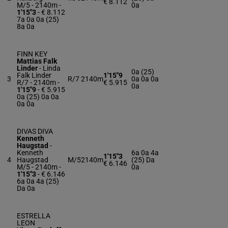
€ 8.112
M/5 - 2140m
-
0a
1'15"3
- € 8.112
7a 0a 0a (25)
8a 0a
FINN KEY
Mattias Falk
Linder
-
Linda
0a (25)
Falk Linder
1'15"9
3
R/7
2140m
0a 0a 0a
R/7 - 2140m
-
€ 5.915
0a
1'15"9
- € 5.915
0a (25) 0a 0a
0a 0a
DIVAS DIVA
Kenneth
Haugstad
-
Kenneth
6a 0a 4a
1'15"3
4
Haugstad
M/5
2140m
(25) Da
€ 6.146
M/5 - 2140m
-
0a
1'15"3
- € 6.146
6a 0a 4a (25)
Da 0a
ESTRELLA
LEON