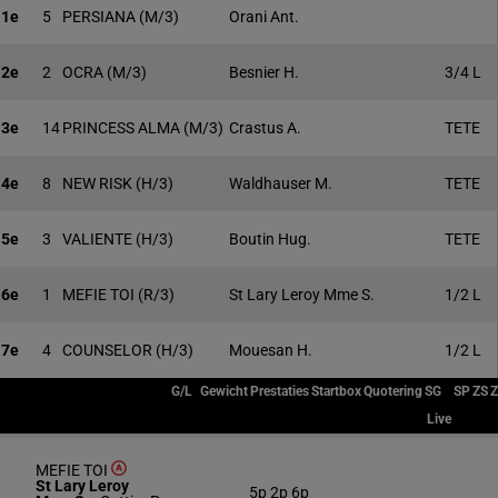
1e
5
PERSIANA
(M/3)
Orani Ant.
2e
2
OCRA
(M/3)
Besnier H.
3/4 L
3e
14
PRINCESS ALMA
(M/3)
Crastus A.
TETE
4e
8
NEW RISK
(H/3)
Waldhauser M.
TETE
5e
3
VALIENTE
(H/3)
Boutin Hug.
TETE
6e
1
MEFIE TOI
(R/3)
St Lary Leroy Mme S.
1/2 L
7e
4
COUNSELOR
(H/3)
Mouesan H.
1/2 L
G/L
Gewicht
Prestaties
Startbox
Quotering
SG
SP
ZS
Live
MEFIE TOI
St Lary Leroy
5p 2p 6p