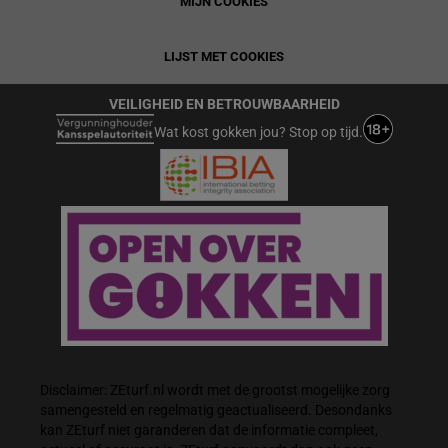
MIJN COOKIES
LIJST MET COOKIES
VEILIGHEID EN BETROUWBAARHEID
Wat kost gokken jou? Stop op tijd.
Disclaimer: ZEturf.nl wordt met de grootst mogelijke zorg
samengesteld en regelmatig geactualiseerd. Desondanks
kan ZEturf niet garanderen dat de informatie compleet,