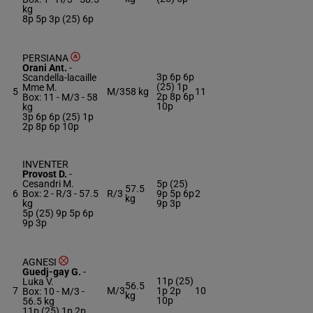
kg
8p 5p 3p (25) 6p
PERSIANA
Orani Ant.
-
3p 6p 6p
Scandella-lacaille
(25) 1p
Mme M.
5
M/3
58 kg
11
2p 8p 6p
Box: 11 -
M/3 -
58
10p
kg
3p 6p 6p (25) 1p
2p 8p 6p 10p
INVENTER
Provost D.
-
Cesandri M.
5p (25)
57.5
6
Box: 2 -
R/3 -
57.5
R/3
9p 5p 6p
2
kg
kg
9p 3p
5p (25) 9p 5p 6p
9p 3p
AGNESI
Guedj-gay G.
-
11p (25)
Luka V.
56.5
7
M/3
1p 2p
10
Box: 10 -
M/3 -
kg
10p
56.5 kg
11p (25) 1p 2p