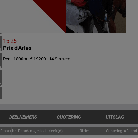
2 meeting(s)
NOORWEGEN
1 meeting(s)
VERENIGD KONINKRIJK
3 meeting(s)
15:26
Prix d'Arles
IERLAND
1 meeting(s)
Ren - 1800m - € 19200 - 14 Starters
CHILI
1 meeting(s)
VERENIGDE STATEN
4 meeting(s)
DEELNEMERS
QUOTERING
UITSLAG
Plaats
Nr.
Paarden (geslacht/leeftijd)
Rijder
Quotering
Afstand