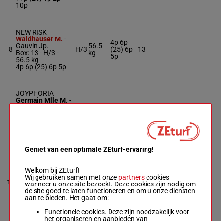
10p
NEW RISK
Waldhauser M.
-
4p 6p
Gauvin Jp.
56.5
8
H/3
(25) 6p
13
Box: 13 -
H/3 -
kg
5p
56.5 kg
4p 6p (25) 6p 5p
JOYPHORIA
Germain Mlle M.
-
Cottier P.
6p 6p 5p
54.5
9
Box: 14 -
M/3 -
M/3
(25) 4p
14
kg
54.5 kg
5p
6p 6p 5p (25) 4p
5p
Geniet van een optimale ZEturf-ervaring!
KRISTAL
Mosse A.
-
Fradet
Welkom bij ZEturf!
R.
7p 5p 6p
Wij gebruiken samen met onze
partners
cookies
10
Box: 12 -
R/3 -
56
R/3
56 kg
5p (25)
12
wanneer u onze site bezoekt. Deze cookies zijn nodig om
kg
6p
de site goed te laten functioneren en om u onze diensten
7p 5p 6p 5p (25)
aan te bieden. Het gaat om:
6p
Functionele cookies. Deze zijn noodzakelijk voor
het organiseren en aanbieden van