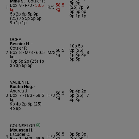
Mme S.
-
Cottier P.
5p 9p
58.5
Box: 9 -
R/3 -
58.5
1
R/3
(25) 7p
9
kg
kg
5p 5p 6p
5p 2p 6p 5p 9p
9p 1p 1p
(25) 7p 5p 5p 6p
9p 1p 1p
OCRA
Besnier H.
-
10p 5p
Cottier P.
60.5
2p (25)
2
Box: 8 -
M/3 -
60.5
M/3
8
kg
1p 3p 3p
kg
6p 5p
10p 5p 2p (25) 1p
3p 3p 6p 5p
VALIENTE
Boutin Hug.
-
Andreu J.
9p 4p 2p
58.5
3
Box: 7 -
H/3 -
58.5
H/3
6p (25)
7
kg
kg
4p 8p
9p 4p 2p 6p (25)
4p 8p
COUNSELOR
Mouesan H.
-
58.5
8p 5p 3p
Escuder C.
4
H/3
1
kg
(25) 6p
Box: 1 -
H/3 -
58.5