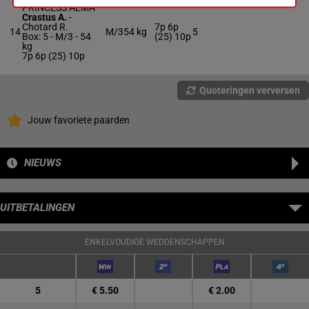
PRINCESS ALMA
Crastus A.
-
Chotard R.
7p 6p
14
M/3
54 kg
5
Box: 5 -
M/3 -
54
(25) 10p
kg
7p 6p (25) 10p
Quoteringen verversen
Jouw favoriete paarden
NIEUWS
UITBETALINGEN
ENKELVOUDIGE WEDDENSCHAPPEN
5
€ 5.50
€ 2.00