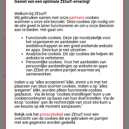
Chanel Cooper
-
Geniet van een optimale ZEturf-ervaring!
Brett Pope
9
M/3
54 kg
9p
7
Box: 7 -
M/3 -
54
kg
Welkom bij ZEturf!
9p
Wij gebruiken samen met onze
partners
cookies
wanneer u onze site bezoekt. Deze cookies zijn nodig om
de site goed te laten functioneren en om u onze diensten
aan te bieden. Het gaat om:
PEIGI
Luke Campbell
-
Functionele cookies. Deze zijn noodzakelijk voor
55.5
10
Steve Wolfe
M/3
10
het organiseren en aanbieden van
kg
Box: 10 -
M/3 -
weddenschappen en een goed werkende website
55.5 kg
en apps. Deze kun je niet uitzetten.
Analytische cookies. Dit zijn cookies die helpen de
website te verbeteren.
Persoonlijke cookies. Voor het aanbieden van
WE LOVE
persoonlijke aanbiedingen op website en apps
CHARLIE
van ZEbet en andere partijen waarmee wij
Casey Hunter
-
samenwerken.
55.5
11
Paul Hunter
M/4
6p 5p
4
kg
Box: 4 -
M/4 -
Indien u op "alles accepteren" klikt, stemt u in met het
55.5 kg
plaatsen van deze soorten cookies. Indien u op "alles
6p 5p
weigeren" klikt, worden alleen functionele cookies
geplaatst. Via de knop "cookies instellingen" kunt u uw
cookievoorkeuren op basis van hun doel instellen. Via de
knop "cookies" aan de rechterzijde van onze site kunt u
MISS
uw keuzes op elk moment aanpassen."
BANOFFEE NS
Rés.2
-
Mark
12
Bekijk ook het
privacybeleid
M/5
56 kg
9p 6p 7p
van ZEturf voor een
Westthorp
overzicht van de cookies die we gebruiken en partijen
M/5 -
56 kg
met wie gegevens worden gedeeld.
9p 6p 7p