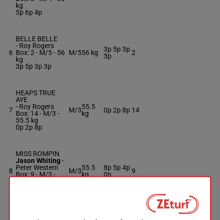
kg
5p 6p 4p
BELLE BELLE
-
Roy Rogers
3p 5p 3p
6
Box: 2 -
M/5 -
56
M/5
56 kg
2
3p
kg
3p 5p 3p 3p
HEAPS TRUE
AYE
-
Roy Rogers
55.5
7
M/3
0p 2p 8p
14
Box: 14 -
M/3 -
kg
55.5 kg
0p 2p 8p
MISS ROMPIN
Jason Whiting
-
Peter Western
55.5
8p 5p 4p
8
M/3
9
Box: 9 -
M/3 -
kg
0p
55.5 kg
8p 5p 4p 0p
MAJESTIC VIEW