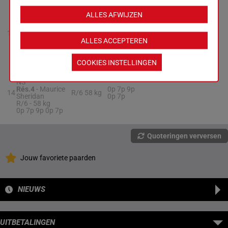
ALLES AFWIJZEN
ADMIRE TIFF NS
Rés.3
-
Brett
55.5
13
Pope
M/3
0p 7p 7p
kg
M/3 -
55.5 kg
ALLES ACCEPTEREN
0p 7p 7p
COOKIES INSTELLINGEN
TWILIGHT GOD
NS
Rés.4
-
Maurice
0p 7p 9p
14
R/6
58 kg
Sheridan
0p 7p
R/6 -
58 kg
0p 7p 9p 0p 7p
Quoteringen verversen
Jouw favoriete paarden
NIEUWS
UITBETALINGEN