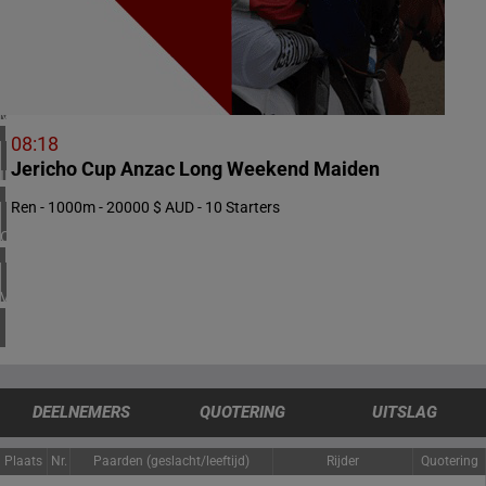
2 meeting(s)
NOORWEGEN
1 meeting(s)
VERENIGD KONINKRIJK
3 meeting(s)
08:18
Jericho Cup Anzac Long Weekend Maiden
IERLAND
1 meeting(s)
Ren - 1000m - 20000 $ AUD - 10 Starters
CHILI
1 meeting(s)
VERENIGDE STATEN
4 meeting(s)
DEELNEMERS
QUOTERING
UITSLAG
Plaats
Nr.
Paarden (geslacht/leeftijd)
Rijder
Quotering