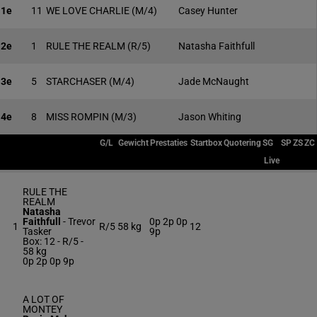
1e
11
WE LOVE CHARLIE
(M/4)
Casey Hunter
2e
1
RULE THE REALM
(R/5)
Natasha Faithfull
3e
5
STARCHASER
(M/4)
Jade McNaught
4e
8
MISS ROMPIN
(M/3)
Jason Whiting
G/L
Gewicht
Prestaties
Startbox
Quotering
SG
SP
ZS
ZC
Live
RULE THE
REALM
Natasha
Faithfull
-
Trevor
0p 2p 0p
1
R/5
58 kg
12
Tasker
9p
Box: 12 -
R/5 -
58 kg
0p 2p 0p 9p
A LOT OF
MONTEY