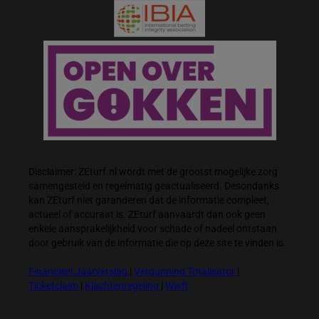
Disclaimer: ZEturf.nl wordt met de grootst mogelijke zorg
samengesteld en regelmatig geactualiseerd. Desondanks
kan ZEturf niet garanderen dat de informatie compleet,
actueel of accuraat is. ZEturf aanvaardt dan ook geen
enkele aansprakelijkheid voor schade of nadeel ontstaan
door gebruik van de informatie die op deze site te vinden is.
Financieel Jaarverslag
|
Vergunning Totalisator
|
Ticketclaim
|
Klachtenregeling
|
Wwft