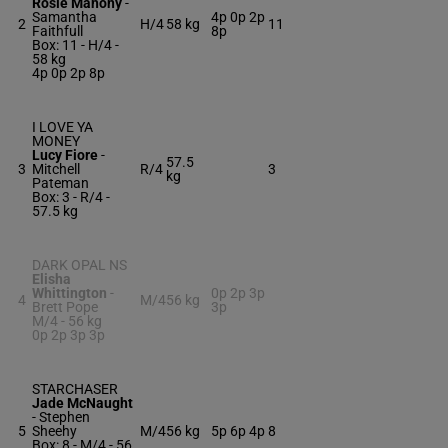
Rosie Mahony
-
Samantha
4p 0p 2p
2
H/4
58 kg
11
Faithfull
8p
Box: 11 -
H/4 -
58 kg
4p 0p 2p 8p
I LOVE YA
MONEY
Lucy Fiore
-
57.5
3
Mitchell
R/4
3
kg
Pateman
Box: 3 -
R/4 -
57.5 kg
DARK OPAL NS
Elisha
Whittington
-
0p 2p 3p
4
M/4
56 kg
Brett Pope
3p
M/4 -
56 kg
0p 2p 3p 3p
STARCHASER
Jade McNaught
-
Stephen
5
Sheehy
M/4
56 kg
5p 6p 4p
8
Box: 8 -
M/4 -
56