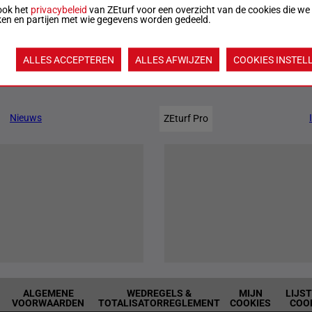
ook het
privacybeleid
van ZEturf voor een overzicht van de cookies die we
ken en partijen met wie gegevens worden gedeeld.
fficiële uitslag:
4 - 5 - 2 - 10 - 1
Uitslagen
ALLES ACCEPTEREN
ALLES AFWIJZEN
COOKIES INSTEL
Jouw favoriete paarden
Nieuws
ZEturf Pro
ALGEMENE
WEDREGELS &
MIJN
LIJS
VOORWAARDEN
TOTALISATORREGLEMENT
COOKIES
COO