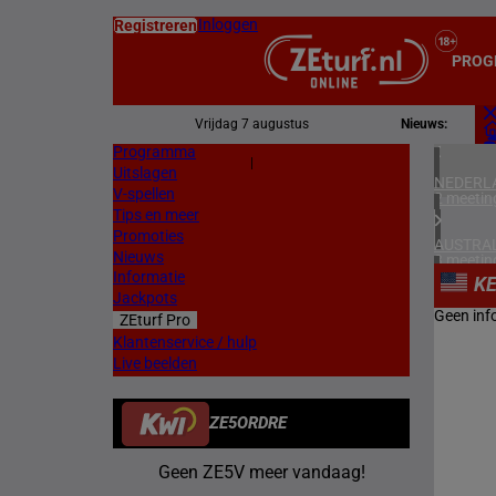
Inloggen
Registreren
PROG
Vrijdag 7 augustus
Nieuws:
Programma
Z
|
Uitslagen
L
NEDERL
V-spellen
2 meetin
Tips en meer
Promoties
AUSTRAL
Nieuws
3 meetin
Informatie
K
Jackpots
FRANKR
Geen inf
ZEturf Pro
3 meetin
Klantenservice / hulp
Live beelden
SPANJE
1 meetin
ZE5ORDRE
ZWEDEN
2 meetin
Geen ZE5V meer vandaag!
NOORW