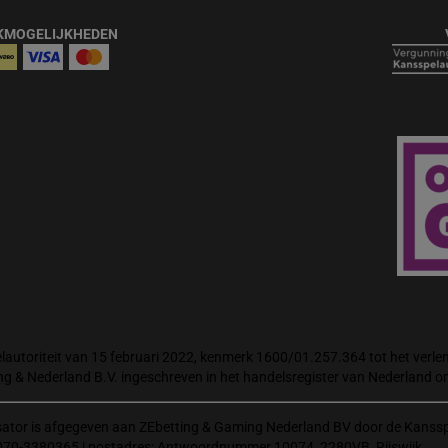
KMOGELIJKHEDEN
autoriteit van 15 februari 2022, kenmerk 1600/01.257.364 tot het verlene
ng & Nederland B.V. ingeschreven in het handelsregister van Nederland
isator is afgegeven aan ZEbetting & Gaming Nederland BV door de Kanssp
070-3380365 | postadres: Antwoordnummer 10074, 2280VB, Rijswijk.