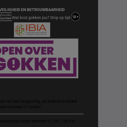
VEILIGHEID EN BETROUWBAARHEID
Wat kost gokken jou? Stop op tijd.
n van een vergunning, als bedoeld in artikel
 onder nummer 27144447.
elautoriteit onder kenmerk 01.261.159 d.d.