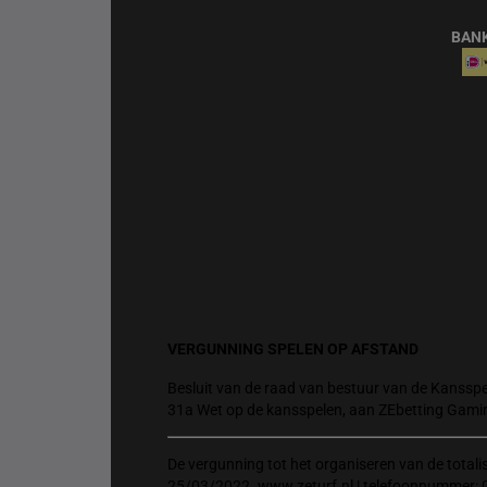
BAN
VERGUNNING SPELEN OP AFSTAND
Besluit van de raad van bestuur van de Kansspel
31a Wet op de kansspelen, aan ZEbetting Gami
De vergunning tot het organiseren van de total
25/03/2022. www.zeturf.nl | telefoonnummer: 