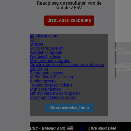
Raadpleeg de resultaten van de
1 meetin
laatste ZE5V.
VERENIG
3 meetin
UITSLAGEN ZE5ORDRE
IERLAN
Mijn account
1 meetin
Storten
Saldo terugboeken
CHILI
Weddenschappen
1 meetin
Wedgeschiedenis
Mijn favoriete paarden
Zie alle rubrieken
De secundaire rubrieken
VERENIG
verbergen
4 meetin
Persoonsgegevens
Verbinding & Beveiliging
Bankgegevens
Transactiegeschiedenis
Mijn documenten
Limiet - verantwoord spelen
Communicatievoorkeuren
Klantenservice / hulp
US2 - KEENELAND
LIVE BEELDEN