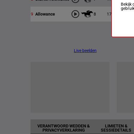
Bekijk 
gebrui
8
1700m
23:22
O
9
Allowance
Live beelden
VERANTWOORD WEDDEN &
LIMIETEN &
PRIVACYVERKLARING
SESSIEDETAILS