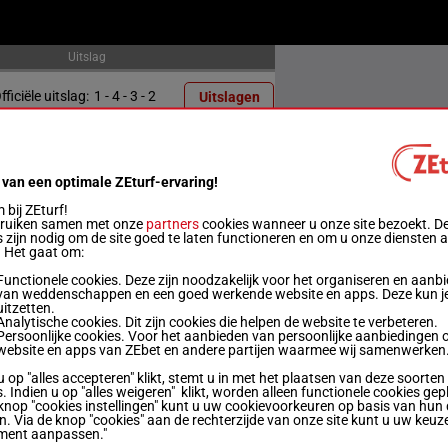
Uitslag
fficiële uitslag:
1 - 4 - 3 - 2
Uitslagen
fficiële uitslag:
6 - 4 - 9 - 12
Uitslagen
 van een optimale ZEturf-ervaring!
fficiële uitslag:
3 - 7 - 12 - 8
Uitslagen
bij ZEturf!
bruiken samen met onze
partners
cookies wanneer u onze site bezoekt. D
 zijn nodig om de site goed te laten functioneren en om u onze diensten 
fficiële uitslag:
4 - 7 - 1 - 3
Uitslagen
. Het gaat om:
Functionele cookies. Deze zijn noodzakelijk voor het organiseren en aanb
van weddenschappen en een goed werkende website en apps. Deze kun je
fficiële uitslag:
5 - 9 - 1 - 4
Uitslagen
uitzetten.
Analytische cookies. Dit zijn cookies die helpen de website te verbeteren.
Persoonlijke cookies. Voor het aanbieden van persoonlijke aanbiedingen 
fficiële uitslag:
1 - 7 - 4 - 3
Uitslagen
website en apps van ZEbet en andere partijen waarmee wij samenwerken
u op "alles accepteren" klikt, stemt u in met het plaatsen van deze soorten
. Indien u op "alles weigeren" klikt, worden alleen functionele cookies gep
fficiële uitslag:
8 - 9 - 2 - 4
Uitslagen
knop "cookies instellingen" kunt u uw cookievoorkeuren op basis van hun 
en. Via de knop "cookies" aan de rechterzijde van onze site kunt u uw keuz
ment aanpassen."
fficiële uitslag:
8 - 1 - 7 - 6
Uitslagen