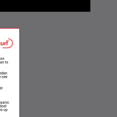
eze
aan te
ieden
 niet
op
.
laatst.
doel
es op