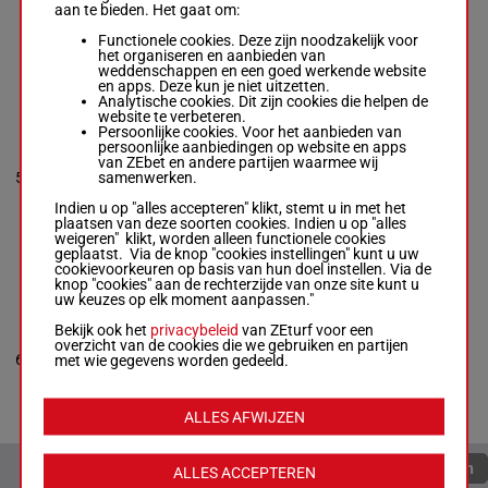
57.5 kg
kg
4p 6p 2p 5p
aan te bieden. Het gaat om:
2p 3p 2p 15p
3p 2p 2p
6p (25) 4p 6p
Functionele cookies. Deze zijn noodzakelijk voor
2p 5p 3p 2p 2p
het organiseren en aanbieden van
weddenschappen en een goed werkende website
en apps. Deze kun je niet uitzetten.
Analytische cookies. Dit zijn cookies die helpen de
KING OF
website te verbeteren.
CHILL
Persoonlijke cookies. Voor het aanbieden van
Boutin Hug.
-
persoonlijke aanbiedingen op website en apps
7p 4p 3p
Foresi F.
van ZEbet en andere partijen waarmee wij
10p 3p (25)
Box: 3 -
R/4 -
57.5
samenwerken.
5
R/4
2p 14p 6p
3
57.5 kg
kg
1p 10p 4p
7p 4p 3p 10p
Indien u op "alles accepteren" klikt, stemt u in met het
13p
3p (25) 2p 14p
plaatsen van deze soorten cookies. Indien u op "alles
6p 1p 10p 4p
weigeren" klikt, worden alleen functionele cookies
13p
geplaatst. Via de knop "cookies instellingen" kunt u uw
cookievoorkeuren op basis van hun doel instellen. Via de
knop "cookies" aan de rechterzijde van onze site kunt u
uw keuzes op elk moment aanpassen."
HOODWINK
Besnier H.
-
Bekijk ook het
privacybeleid
van ZEturf voor een
5p 11p 6p
Reynier J.
overzicht van de cookies die we gebruiken en partijen
54.5
(25) 5p 3p
Box: 5 -
M/4 -
6
M/4
5
met wie gegevens worden gedeeld.
kg
1p 10p 7p
54.5 kg
5p 7p 3p
5p 11p 6p (25)
5p 3p 1p 10p
7p 5p 7p 3p
ALLES AFWIJZEN
Quoteringen verversen
ALLES ACCEPTEREN