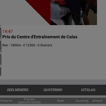
2 meeting(s)
NOORWEGEN
1 meeting(s)
VERENIGD KONINKRIJK
3 meeting(s)
14:47
Prix du Centre d'Entraînement de Calas
IERLAND
1 meeting(s)
Ren - 1800m - € 12500 - 6 Starters
CHILI
1 meeting(s)
VERENIGDE STATEN
4 meeting(s)
DEELNEMERS
QUOTERING
UITSLAG
Paarden
Plaats
Nr.
Rijder
Quotering
Afstand
(geslacht/leeftijd)