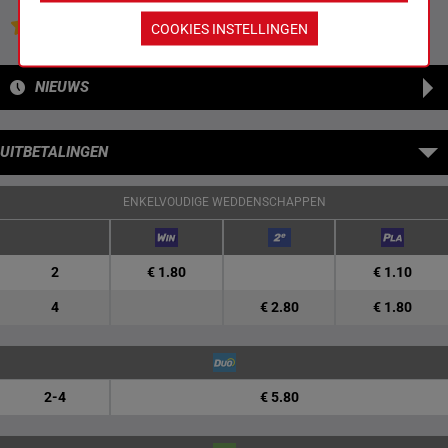
Jouw favoriete paarden
COOKIES INSTELLINGEN
NIEUWS
UITBETALINGEN
ENKELVOUDIGE WEDDENSCHAPPEN
2
€ 1.80
€ 1.10
4
€ 2.80
€ 1.80
2-4
€ 5.80