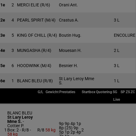
1e
2
MERCI ELIE
(R/6)
Orani Ant.
2e
4
PEARL SPIRIT
(M/4)
Crastus A.
3 L
3e
5
KING OF CHILL
(R/4)
Boutin Hug.
ENCOLURE
4e
3
MUNGASHA
(R/4)
Mouesan H.
2 L
5e
6
HOODWINK
(M/4)
Besnier H.
3 L
St Lary Leroy Mme
6e
1
BLANC BLEU
(R/8)
1 L
S.
G/L
Gewicht
Prestaties
Startbox
Quotering
SG
SP
ZS
ZC
Live
BLANC BLEU
St Lary Leroy
Mme S.
-
9p 9p 4p 1p
Cottier P.
8p (25) 9p
1
Box: 2 -
R/8 -
R/8
58 kg
2
5p 1p 2p 4p
58 kg