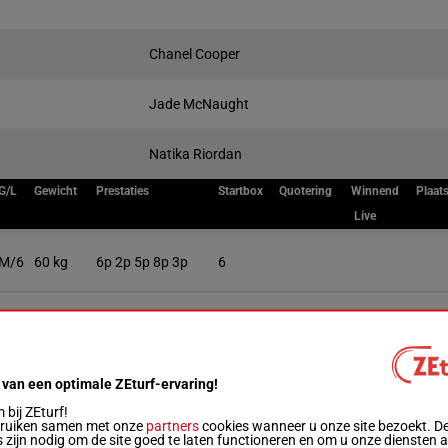
Chanel Cooper
Jade McNaught
Natika Riordan
G/L
Gewicht
Prestaties
Startbox
Quotering
Winnend
Plaat
Live
M/6
60 kg
6p 2p 5p 8p 3p
6
R/6
56 kg
3p 0p 4p 0p
4
R/6
54.5 kg
1p 4p 0p 0p 0p
3
 van een optimale ZEturf-ervaring!
bij ZEturf!
bruiken samen met onze
partners
cookies wanneer u onze site bezoekt. D
M/5
54 kg
7p 5p 1p 5p 6p
7
 zijn nodig om de site goed te laten functioneren en om u onze diensten 