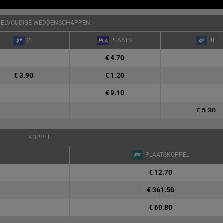
KELVOUDIGE WEDDENSCHAPPEN
2E
PLAATS
4E
€ 4.70
€ 3.90
€ 1.20
€ 9.10
€ 5.30
KOPPEL
PLAATSKOPPEL
€ 12.70
€ 361.50
€ 60.80