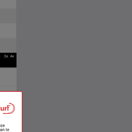
s
2e
4e
eze
aan te