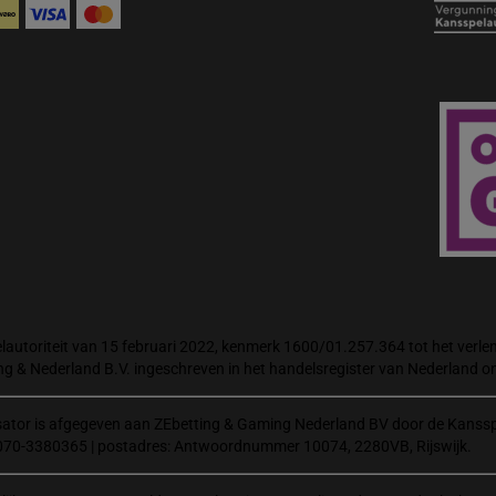
autoriteit van 15 februari 2022, kenmerk 1600/01.257.364 tot het verlene
ng & Nederland B.V. ingeschreven in het handelsregister van Nederland
isator is afgegeven aan ZEbetting & Gaming Nederland BV door de Kanssp
070-3380365 | postadres: Antwoordnummer 10074, 2280VB, Rijswijk.