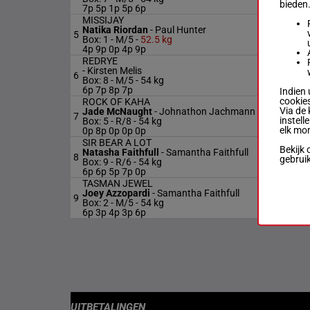
bieden
7p 5p 1p 5p 6p
MISSIJAY
Natika Riordan
-
Paul Hunter
5
Box: 1 -
M/5 -
52.5 kg
4p 9p 0p 4p 9p
REDRYE
-
Kirsten Melis
6
Box: 8 -
M/5 -
54 kg
6p 7p 8p 7p
Indien 
cookies
ROCK OF KAHA
Via de 
Jade McNaught
-
Johnathon Jachmann
7
instell
Box: 5 -
R/8 -
54 kg
elk mo
0p 8p 0p 0p 0p
SIR BEAR A LOT
Bekijk 
Natasha Faithfull
-
Samantha Faithfull
8
gebrui
Box: 9 -
R/6 -
54 kg
6p 6p 5p 7p 0p
TASMAN JEWEL
Joey Azzopardi
-
Samantha Faithfull
9
Box: 2 -
M/5 -
54 kg
6p 3p 4p 3p 6p
UITBETALINGEN