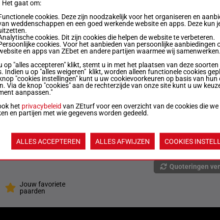
. Het gaat om:
Functionele cookies. Deze zijn noodzakelijk voor het organiseren en aanb
van weddenschappen en een goed werkende website en apps. Deze kun je
M/5
52.5 kg
4p 9p 0p 4p 9p
1
uitzetten.
Analytische cookies. Dit zijn cookies die helpen de website te verbeteren.
Persoonlijke cookies. Voor het aanbieden van persoonlijke aanbiedingen 
website en apps van ZEbet en andere partijen waarmee wij samenwerken
M/5
54 kg
6p 7p 8p 7p
8
u op "alles accepteren" klikt, stemt u in met het plaatsen van deze soorten
. Indien u op "alles weigeren" klikt, worden alleen functionele cookies gep
knop "cookies instellingen" kunt u uw cookievoorkeuren op basis van hun 
R/8
54 kg
0p 8p 0p 0p 0p
5
en. Via de knop "cookies" aan de rechterzijde van onze site kunt u uw keuz
ment aanpassen."
ook het
privacybeleid
van ZEturf voor een overzicht van de cookies die we
R/6
54 kg
6p 6p 5p 7p 0p
9
ken en partijen met wie gegevens worden gedeeld.
M/5
54 kg
6p 3p 4p 3p 6p
2
ALLES ACCEPTEREN
ALLES AFWIJZEN
COOKIES INSTEL
Quoteringen ve
Jouw favoriete
paarden