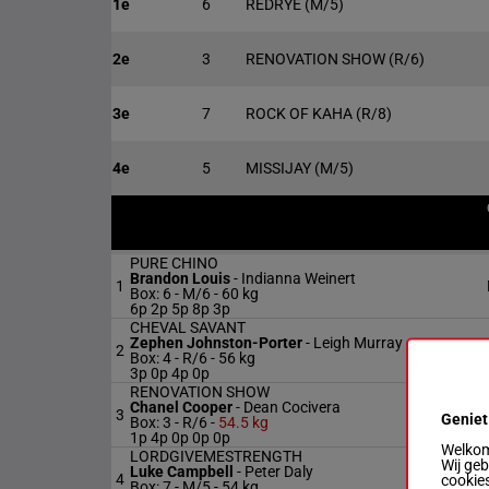
1e
6
REDRYE
(M/5)
2e
3
RENOVATION SHOW
(R/6)
3e
7
ROCK OF KAHA
(R/8)
4e
5
MISSIJAY
(M/5)
PURE CHINO
Brandon Louis
-
Indianna Weinert
1
Box: 6 -
M/6 -
60 kg
6p 2p 5p 8p 3p
CHEVAL SAVANT
Zephen Johnston-Porter
-
Leigh Murray
2
Box: 4 -
R/6 -
56 kg
3p 0p 4p 0p
RENOVATION SHOW
Chanel Cooper
-
Dean Cocivera
3
Geniet
Box: 3 -
R/6 -
54.5 kg
1p 4p 0p 0p 0p
Welkom 
LORDGIVEMESTRENGTH
Wij ge
Luke Campbell
-
Peter Daly
4
cookies
Box: 7 -
M/5 -
54 kg