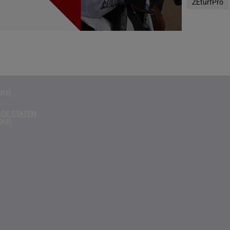
ZEturfPro
g(s)
D KONINKRIJK
g(s)
D
g(s)
g(s)
DE STATEN
g(s)