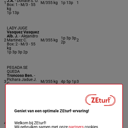
J.A.
-
Donate S. O.
1
M/3
55 kg
1p 13p
1
Box: 1 -
M/3 -
55
kg
1p 13p
LADY JUGE
Vasquez Vasquez
Alb. J.
-
Alejandro
1p 3p 3p
2
Martinez C.
M/3
55 kg
2
2p
Box: 2 -
M/3 -
55
kg
1p 3p 3p 2p
PEGADA SE
QUEDA
Troncoso Ben.
-
Pichara Jadue J.
3
M/3
55 kg
4p 5p 1p
3
C.
Box: 3 -
M/3 -
55
kg
4p 5p 1p
Geniet van een optimale ZEturf-ervaring!
OCTAVA REGION
Leon Espinoza
Ber. E.
-
Pedro
Welkom bij ZEturf!
4
Molina I.
M/3
55 kg
1p
4
Wij gebruiken samen met onze
partners
cookies
Box: 4 -
M/3 -
55