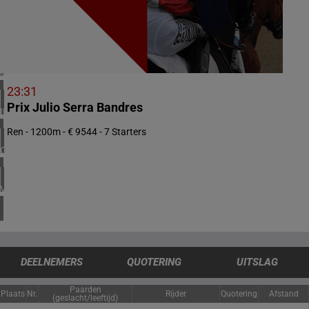
2 meeting(s)
NOORWEGEN
1 meeting(s)
VERENIGD KONINKRIJK
3 meeting(s)
23:31
Prix Julio Serra Bandres
IERLAND
1 meeting(s)
Ren - 1200m - € 9544 - 7 Starters
CHILI
1 meeting(s)
VERENIGDE STATEN
4 meeting(s)
DEELNEMERS
QUOTERING
UITSLAG
Paarden
Plaats
Nr.
Rijder
Quotering
Afstand
(geslacht/leeftijd)