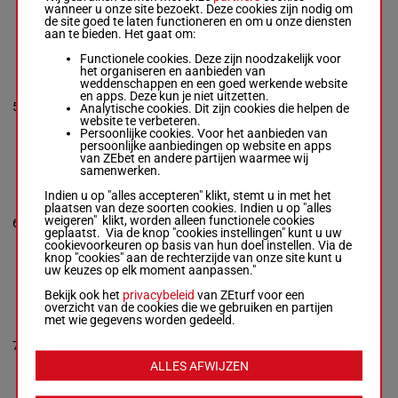
wanneer u onze site bezoekt. Deze cookies zijn nodig om
kg
de site goed te laten functioneren en om u onze diensten
1p
aan te bieden. Het gaat om:
Functionele cookies. Deze zijn noodzakelijk voor
FLAME OF LUCK
het organiseren en aanbieden van
Ulloa Perez Osc.
weddenschappen en een goed werkende website
A.
-
Baeza Jarpa
en apps. Deze kun je niet uitzetten.
5
J. P.
M/3
56 kg
3p 3p
5
Analytische cookies. Dit zijn cookies die helpen de
Box: 5 -
M/3 -
56
website te verbeteren.
kg
Persoonlijke cookies. Voor het aanbieden van
3p 3p
persoonlijke aanbiedingen op website en apps
van ZEbet en andere partijen waarmee wij
samenwerken.
KIARRA
Indien u op "alles accepteren" klikt, stemt u in met het
N Molina
-
John
plaatsen van deze soorten cookies. Indien u op "alles
Pinochet P.
weigeren" klikt, worden alleen functionele cookies
6
M/3
55 kg
1p 2p
6
Box: 6 -
M/3 -
55
geplaatst. Via de knop "cookies instellingen" kunt u uw
kg
cookievoorkeuren op basis van hun doel instellen. Via de
1p 2p
knop "cookies" aan de rechterzijde van onze site kunt u
uw keuzes op elk moment aanpassen."
Bekijk ook het
privacybeleid
van ZEturf voor een
LADY
overzicht van de cookies die we gebruiken en partijen
ESMERALDA
met wie gegevens worden gedeeld.
Galaz Lizama
Mau. N.
-
7
M/3
55 kg
8p 11p
7
Contreras A. D.
Box: 7 -
M/3 -
55
ALLES AFWIJZEN
kg
8p 11p