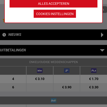
ALLES ACCEPTEREN
Quoteringen verversen
COOKIES INSTELLINGEN
Jouw favoriete paarden
NIEUWS
UITBETALINGEN
ENKELVOUDIGE WEDDENSCHAPPEN
4
€ 3.10
€ 1.70
6
€ 3.90
€ 3.30