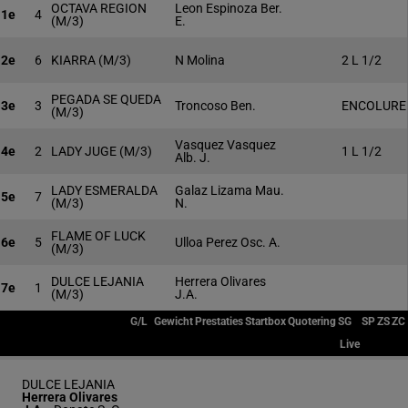
OCTAVA REGION
Leon Espinoza Ber.
1e
4
(M/3)
E.
2e
6
KIARRA
(M/3)
N Molina
2 L 1/2
PEGADA SE QUEDA
3e
3
Troncoso Ben.
ENCOLURE
(M/3)
Vasquez Vasquez
4e
2
LADY JUGE
(M/3)
1 L 1/2
Alb. J.
LADY ESMERALDA
Galaz Lizama Mau.
5e
7
(M/3)
N.
FLAME OF LUCK
6e
5
Ulloa Perez Osc. A.
(M/3)
DULCE LEJANIA
Herrera Olivares
7e
1
(M/3)
J.A.
G/L
Gewicht
Prestaties
Startbox
Quotering
SG
SP
ZS
ZC
Live
DULCE LEJANIA
Herrera Olivares