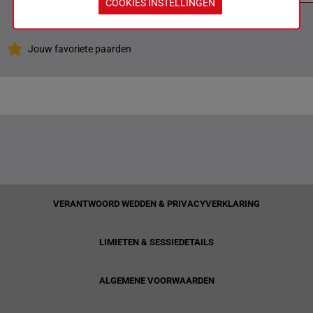
COOKIES INSTELLINGEN
Officiële uitslag : 2 - 5 - 3 - 7 - 1
Jouw favoriete paarden
VERANTWOORD WEDDEN & PRIVACYVERKLARING
LIMIETEN & SESSIEDETAILS
ALGEMENE VOORWAARDEN