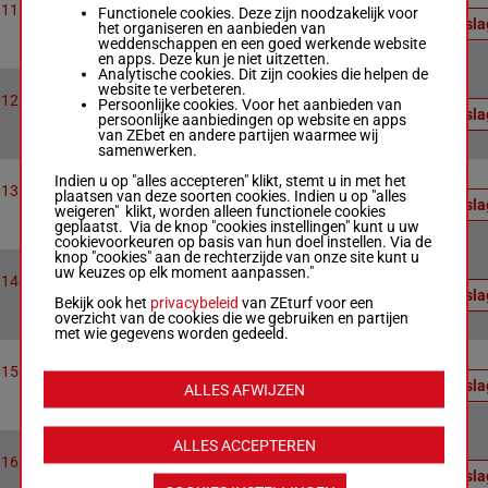
uitslag:
7
1600m
22:01
11
Race 11
Functionele cookies. Deze zijn noodzakelijk voor
5 - 3 - 8
Uitsl
het organiseren en aanbieden van
- 2
weddenschappen en een goed werkende website
Officiële uitslag : 5 - 3 - 8 - 2
en apps. Deze kun je niet uitzetten.
Analytische cookies. Dit zijn cookies die helpen de
Officiële
website te verbeteren.
uitslag:
8
1600m
22:18
12
Race 12
Persoonlijke cookies. Voor het aanbieden van
4 - 2 - 3
Uitsl
persoonlijke aanbiedingen op website en apps
- 1
van ZEbet en andere partijen waarmee wij
Officiële uitslag : 4 - 2 - 3 - 1
samenwerken.
Officiële
Indien u op "alles accepteren" klikt, stemt u in met het
uitslag:
7
1600m
22:40
13
Race 13
plaatsen van deze soorten cookies. Indien u op "alles
4 - 2 - 1
Uitsl
weigeren" klikt, worden alleen functionele cookies
- 5
geplaatst. Via de knop "cookies instellingen" kunt u uw
Officiële uitslag : 4 - 2 - 1 - 5
cookievoorkeuren op basis van hun doel instellen. Via de
knop "cookies" aan de rechterzijde van onze site kunt u
Officiële
uw keuzes op elk moment aanpassen."
uitslag:
8
1600m
22:57
14
Race 14
5 - 4 - 6
Uitsl
Bekijk ook het
privacybeleid
van ZEturf voor een
- 1
overzicht van de cookies die we gebruiken en partijen
Officiële uitslag : 5 - 4 - 6 - 1
met wie gegevens worden gedeeld.
Officiële
uitslag:
8
1600m
23:15
15
Race 15
3 - 4 - 6
Uitsl
ALLES AFWIJZEN
- 7
Officiële uitslag : 3 - 4 - 6 - 7
Officiële
ALLES ACCEPTEREN
uitslag:
8
1600m
23:35
16
Race 16
2 - 5 - 3
Uitsl
- 7 - 1