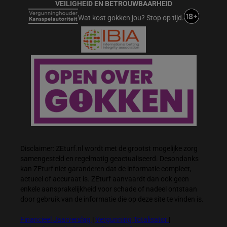
VEILIGHEID EN BETROUWBAARHEID
Wat kost gokken jou? Stop op tijd.
Disclaimer: ZEturf.nl wordt met de grootst mogelijke zorg
samengesteld en regelmatig geactualiseerd. Desondanks
kan ZEturf niet garanderen dat de informatie compleet,
actueel of accuraat is. ZEturf aanvaardt dan ook geen
enkele aansprakelijkheid voor schade of nadeel ontstaan
door gebruik van de informatie die op deze site te vinden is.
Financieel Jaarverslag
|
Vergunning Totalisator
|