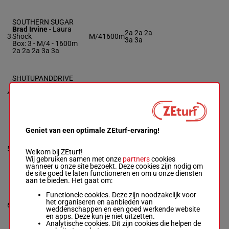
SOUTHERN SUGAR
Brad Irvine
-
Laura
2a 2a 2a
3
Shock
M/4
1600m
3a 3a
Box: 3 -
M/4 - 1600m
2a 2a 2a 3a 3a
SHUTUPANDDRIVE
Jim Pantaleano
-
2a 4a 4a
4
Brandon Presto
M/5
1600m
1a 1a
Box: 4 -
M/5 - 1600m
2a 4a 4a 1a 1a
Geniet van een optimale ZEturf-ervaring!
LOUISVILLE GB
Tyler Buter
-
Robert
2a 1a 1a
5
Cleary
M/6
1600m
Welkom bij ZEturf!
1a 1a
Box: 5 -
M/6 - 1600m
Wij gebruiken samen met onze
partners
cookies
2a 1a 1a 1a 1a
wanneer u onze site bezoekt. Deze cookies zijn nodig om
de site goed te laten functioneren en om u onze diensten
aan te bieden. Het gaat om:
FASHION TERROR
Functionele cookies. Deze zijn noodzakelijk voor
Braxten Boyd
-
Mark
het organiseren en aanbieden van
1a 3a 5a
6
Ford
M/4
1600m
weddenschappen en een goed werkende website
1a 1a
Box: 6 -
M/4 - 1600m
en apps. Deze kun je niet uitzetten.
1a 3a 5a 1a 1a
Analytische cookies. Dit zijn cookies die helpen de