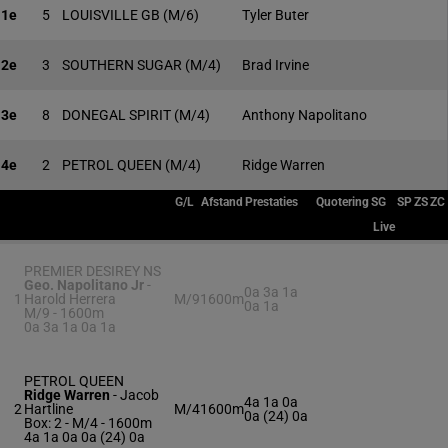
1e
5
LOUISVILLE GB
(M/6)
Tyler Buter
2e
3
SOUTHERN SUGAR
(M/4)
Brad Irvine
3e
8
DONEGAL SPIRIT
(M/4)
Anthony Napolitano
4e
2
PETROL QUEEN
(M/4)
Ridge Warren
G/L
Afstand
Prestaties
Quotering
SG
SP
ZS
ZC
Live
PREMIER DESIREY NS
Geo. Napolitano Jr
-
0a 3a 1a
1
Harold Herrera
M/9
1600m
0a 1a
M/9 - 1600m
0a 3a 1a 0a 1a
PETROL QUEEN
Ridge Warren
-
Jacob
4a 1a 0a
2
Hartline
M/4
1600m
0a (24) 0a
Box: 2 -
M/4 - 1600m
4a 1a 0a 0a (24) 0a