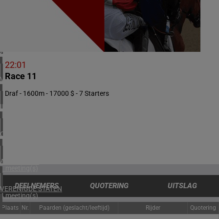
2 meeting(s)
NOORWEGEN
1 meeting(s)
ZUID-AFRIKA
1 meeting(s)
22:01
Race 11
VERENIGD KONINKRIJK
6 meeting(s)
Draf - 1600m - 17000 $ - 7 Starters
IERLAND
2 meeting(s)
CHILI
1 meeting(s)
ARGENTINIË
1 meeting(s)
DEELNEMERS
QUOTERING
UITSLAG
VERENIGDE STATEN
4 meeting(s)
Plaats
Nr.
Paarden (geslacht/leeftijd)
Rijder
Quotering