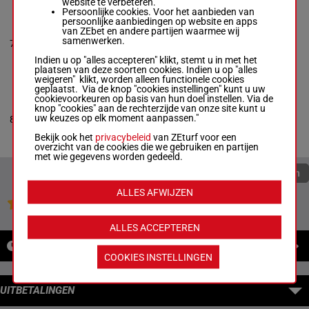
website te verbeteren.
Persoonlijke cookies. Voor het aanbieden van
persoonlijke aanbiedingen op website en apps
LOUSLOULEMON
van ZEbet en andere partijen waarmee wij
Matt Kakaley
-
Dean
4a 0a 4a
samenwerken.
7
Collins
M/4
1600m
1a 1a
Box: 7 -
M/4 - 1600m
Indien u op "alles accepteren" klikt, stemt u in met het
4a 0a 4a 1a 1a
plaatsen van deze soorten cookies. Indien u op "alles
weigeren" klikt, worden alleen functionele cookies
geplaatst. Via de knop "cookies instellingen" kunt u uw
cookievoorkeuren op basis van hun doel instellen. Via de
DONEGAL SPIRIT
knop "cookies" aan de rechterzijde van onze site kunt u
Anthony Napolitano
-
3a 3a 0a
uw keuzes op elk moment aanpassen."
8
Andrew Harris
M/4
1600m
1a 1a
Box: 8 -
M/4 - 1600m
Bekijk ook het
privacybeleid
van ZEturf voor een
3a 3a 0a 1a 1a
overzicht van de cookies die we gebruiken en partijen
met wie gegevens worden gedeeld.
Quoteringen verversen
ALLES AFWIJZEN
Jouw favoriete paarden
ALLES ACCEPTEREN
NIEUWS
COOKIES INSTELLINGEN
UITBETALINGEN