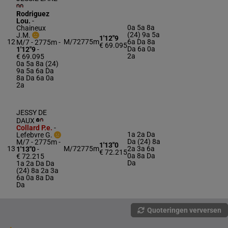
Rodriguez
Lou.
-
0a 5a 8a
Chaineux
(24) 9a 5a
J.M.
1'12"9
12
M/7
2775m
6a Da 8a
M/7 - 2775m
-
€ 69.095
Da 6a 0a
1'12"9
-
2a
€ 69.095
0a 5a 8a (24)
9a 5a 6a Da
8a Da 6a 0a
2a
JESSY DE
DAUX
Collard P.e.
-
1a 2a Da
Lefebvre G.
Da (24) 8a
M/7 - 2775m
-
1'13"0
13
M/7
2775m
2a 3a 6a
1'13"0
-
€ 72.215
0a 8a Da
€ 72.215
Da
1a 2a Da Da
(24) 8a 2a 3a
6a 0a 8a Da
Da
Quoteringen verversen