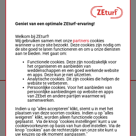
8a
3a 8a (24) 6a
Da 2a 0a 8a
0a Da 3a 1a
8a
Geniet van een optimale ZEturf-ervaring!
JESSAMINA
Godey Mme
Welkom bij ZEturf!
Hél.
-
Gout L.
Wij gebruiken samen met onze
partners
cookies
(24) 0a 0a
wanneer u onze site bezoekt. Deze cookies zijn nodig om
M/7 - 2750m
-
6a 5a 8a
1'14"3
de site goed te laten functioneren en om u onze diensten
8
1'14"3
-
M/7
2750m
Da 4a 0a
€ 36.880
aan te bieden. Het gaat om:
€ 36.880
2a 8a Da
(24) 0a 0a 6a
2a
Functionele cookies. Deze zijn noodzakelijk voor
5a 8a Da 4a
het organiseren en aanbieden van
0a 2a 8a Da
weddenschappen en een goed werkende website
2a
en apps. Deze kun je niet uitzetten.
Analytische cookies. Dit zijn cookies die helpen de
website te verbeteren.
Persoonlijke cookies. Voor het aanbieden van
JANIA
persoonlijke aanbiedingen op website en apps
DANICA
van ZEbet en andere partijen waarmee wij
Pierquin N.
-
samenwerken.
Jajolet R.
0a (24) 6a
M/7 - 2775m
-
Aa 5a 4a
1'13"8
Indien u op "alles accepteren" klikt, stemt u in met het
9
1'13"8
-
M/7
2775m
1a 1a 7a
€ 52.315
plaatsen van deze soorten cookies. Indien u op "alles
€ 52.315
8a 2a 3a
weigeren" klikt, worden alleen functionele cookies
0a (24) 6a Aa
3a
geplaatst. Via de knop "cookies instellingen" kunt u uw
5a 4a 1a 1a
cookievoorkeuren op basis van hun doel instellen. Via de
7a 8a 2a 3a
knop "cookies" aan de rechterzijde van onze site kunt u
3a
uw keuzes op elk moment aanpassen."