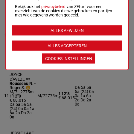
Bekijk ook het
privacybeleid
van ZEturf voor een
overzicht van de cookies die we gebruiken en partijen
JAMAIQUE
met wie gegevens worden gedeeld.
DE HOERDT
Piton Lou.
-
0a 8a Da
Piton B.
ALLES AFWIJZEN
9a (24) 0a
1'13"3
M/7 - 2775m
-
10
M/7
2775m
6a 8a 3a
€ 60.935
1'13"3
-
2a 9a 3a
€ 60.935
3a
ALLES ACCEPTEREN
0a 8a Da 9a
(24) 0a 6a 8a
3a 2a 9a 3a
3a
COOKIES INSTELLINGEN
JOYCE
D'AVEZE
Rousseau N.
-
Da 5a 5a
Roger S.
5a (24) 0a
M/7 - 2775m
-
1'12"8
11
M/7
2775m
0a 1a 6a
1'12"8
-
€ 68.015
2a Da 2a
€ 68.015
0a
Da 5a 5a 5a
(24) 0a 0a 1a
6a 2a Da 2a
0a
JESSIE LAKE