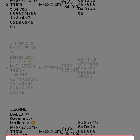
0a 1a 3a
M/6 - 2750m
-
1'15"5
5
M/6
2750m
4a 7a 0a
1'15"5
-
€ 34.760
Da 6a 4a
€ 34.760
6a
0a 9a (24) 0a
1a 3a 4a 7a
0a Da 6a 4a
6a
JELINA DES
RACQUES NS
Bizoux Lor.
-
8a 7m 0a
Criado F.
(24) 4a 1a
1'13"7
M/7 - 2750m
-
6
M/7
2750m
0a 4a 8a
€ 35.615
1'13"7
-
0a 0a Da
€ 35.615
(23) 5a
8a 7m 0a (24)
4a 1a 0a 4a
8a 0a 0a Da
(23) 5a
JEANNE
D'ALEX
Ozenne J.
-
3a 8a (24)
Maillard V.
6a Da 2a
M/6 - 2750m
-
1'13"4
7
M/6
2750m
0a 8a 0a
1'13"4
-
€ 36.105
Da 3a 1a
€ 36.105