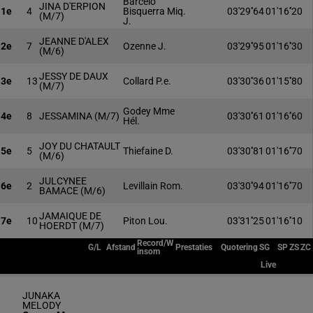
Barcelo
JINA D'ERPION
1e
4
Bisquerra Miq.
03'29''64
01'16''20
(M/7)
J.
JEANNE D'ALEX
2e
7
Ozenne J.
03'29''95
01'16''30
(M/6)
JESSY DE DAUX
3e
13
Collard P.e.
03'30''36
01'15''80
(M/7)
Godey Mme
4e
8
JESSAMINA
(M/7)
03'30''61
01'16''60
Hél.
JOY DU CHATAULT
5e
5
Thiefaine D.
03'30''81
01'16''70
(M/6)
JULCYNEE
6e
2
Levillain Rom.
03'30''94
01'16''70
BAMACE
(M/6)
JAMAIQUE DE
7e
10
Piton Lou.
03'31''25
01'16''10
HOERDT
(M/7)
Record/W
G/L
Afstand
Prestaties
Quotering
SG
SP
ZS
ZC
insom
Live
JUNAKA
MELODY