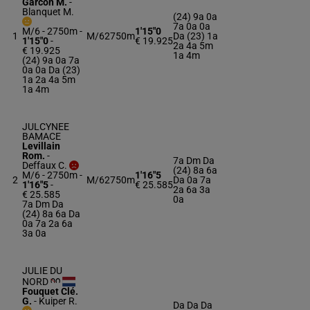
Garcon M.
-
Blanquet M.
(24) 9a 0a
7a 0a 0a
M/6 - 2750m
-
1'15"0
1
M/6
2750m
Da (23) 1a
1'15"0
-
€ 19.925
2a 4a 5m
€ 19.925
1a 4m
(24) 9a 0a 7a
0a 0a Da (23)
1a 2a 4a 5m
1a 4m
JULCYNEE
BAMACE
Levillain
Rom.
-
7a Dm Da
Deffaux C.
(24) 8a 6a
M/6 - 2750m
-
1'16"5
2
M/6
2750m
Da 0a 7a
1'16"5
-
€ 25.585
2a 6a 3a
€ 25.585
0a
7a Dm Da
(24) 8a 6a Da
0a 7a 2a 6a
3a 0a
JULIE DU
NORD
Fouquet Clé.
G.
-
Kuiper R.
Da Da Da