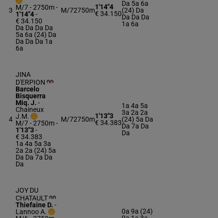
Da 5a 6a
1'14"4
M/7 - 2750m
-
3
M/7
2750m
(24) Da
€ 34.150
1'14"4
-
Da Da Da
€ 34.150
1a 6a
Da Da Da Da
5a 6a (24) Da
Da Da Da 1a
6a
JINA
D'ERPION
Barcelo
Bisquerra
Miq. J.
-
1a 4a 5a
Chaineux
3a 2a 2a
1'13"3
J.M.
4
M/7
2750m
(24) 5a Da
€ 34.383
M/7 - 2750m
-
Da 7a Da
1'13"3
-
Da
€ 34.383
1a 4a 5a 3a
2a 2a (24) 5a
Da Da 7a Da
Da
JOY DU
CHATAULT
Thiefaine D.
-
0a 9a (24)
Lannoo A.