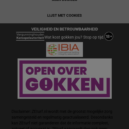
LIJST MET COOKIES
VEILIGHEID EN BETROUWBAARHEID
Wat kost gokken jou? Stop op tijd.
Disclaimer: ZEturf.nl wordt met de grootst mogelijke zorg
samengesteld en regelmatig geactualiseerd. Desondanks
kan ZEturf niet garanderen dat de informatie compleet,
actueel of accuraat is. ZEturf aanvaardt dan ook geen