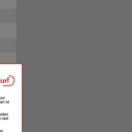
ts
2e
4e
eze
aan te
ieden
 niet
op