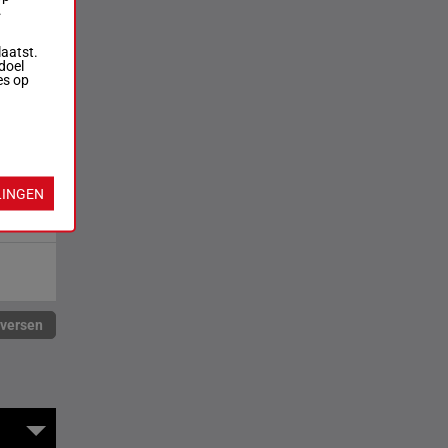
.
laatst.
doel
es op
LINGEN
rversen