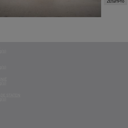
ZEturfPro
g(s)
RIKA
g(s)
D KONINKRIJK
g(s)
D
g(s)
g(s)
NIË
g(s)
DE STATEN
g(s)