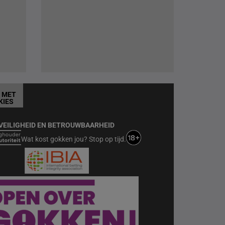
T MET
KIES
VEILIGHEID EN BETROUWBAARHEID
Wat kost gokken jou? Stop op tijd.