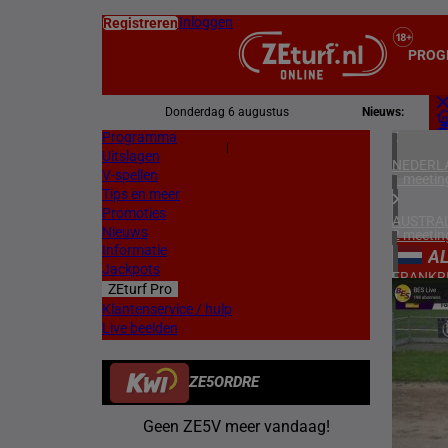
Inloggen
Registreren
PROG
Donderdag 6 augustus
Nieuws:
Programma
Z
|
Uitslagen
L
NEDERL
V-spellen
1 meetin
Tips en meer
Promoties
AUSTRAL
Nieuws
2 meetin
Informatie
A
Jackpots
FRANKR
ZEturf Pro
7 meetin
10
Klantenservice / hulp
Live beelden
DUITSL
21/04/
1 meetin
ZE5ORDRE
ZWEDEN
2 meetin
Geen ZE5V meer vandaag!
NOORW