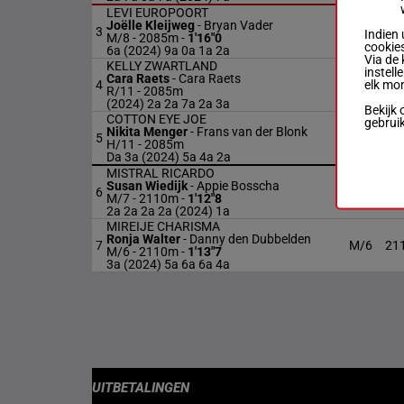
LEVI EUROPOORT
Joëlle Kleijweg
-
Bryan Vader
3
M/8
20
Indien 
M/8 - 2085m
-
1'16"0
cookies
6a (2024) 9a 0a 1a 2a
Via de 
KELLY ZWARTLAND
instell
Cara Raets
-
Cara Raets
elk mo
4
R/11
20
R/11 - 2085m
(2024) 2a 2a 7a 2a 3a
Bekijk 
COTTON EYE JOE
gebrui
Nikita Menger
-
Frans van der Blonk
5
H/11
20
H/11 - 2085m
Da 3a (2024) 5a 4a 2a
MISTRAL RICARDO
Susan Wiedijk
-
Appie Bosscha
6
M/7
21
M/7 - 2110m
-
1'12"8
2a 2a 2a 2a (2024) 1a
MIREIJE CHARISMA
Ronja Walter
-
Danny den Dubbelden
7
M/6
21
M/6 - 2110m
-
1'13"7
3a (2024) 5a 6a 6a 4a
UITBETALINGEN