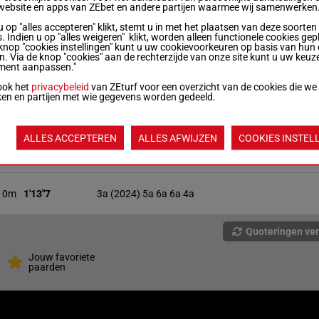
website en apps van ZEbet en andere partijen waarmee wij samenwerken
85m
1'16"0
6a (2024) 9a 0a 1a 2a
u op "alles accepteren" klikt, stemt u in met het plaatsen van deze soorten
. Indien u op "alles weigeren" klikt, worden alleen functionele cookies gep
knop "cookies instellingen" kunt u uw cookievoorkeuren op basis van hun 
en. Via de knop "cookies" aan de rechterzijde van onze site kunt u uw keuz
ment aanpassen."
85m
(2024) 2a 2a 7a 2a 3a
ook het
privacybeleid
van ZEturf voor een overzicht van de cookies die we
ken en partijen met wie gegevens worden gedeeld.
85m
Da 3a (2024) 5a 4a 2a
ALLES ACCEPTEREN
ALLES AFWIJZEN
COOKIES INSTEL
10m
1'12"8
2a 2a 2a 2a (2024) 1a
10m
1'13"7
3a (2024) 5a 6a 6a 4a
Quoteringen ve
Jouw favoriete
paarden