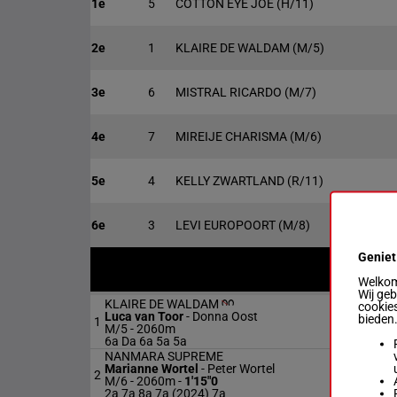
1e
5
COTTON EYE JOE
(H/11)
2e
1
KLAIRE DE WALDAM
(M/5)
3e
6
MISTRAL RICARDO
(M/7)
4e
7
MIREIJE CHARISMA
(M/6)
5e
4
KELLY ZWARTLAND
(R/11)
6e
3
LEVI EUROPOORT
(M/8)
Geniet
G/L
Afs
Welkom 
Wij ge
KLAIRE DE WALDAM
cookies
Luca van Toor
-
Donna Oost
bieden
1
M/5
20
M/5 - 2060m
6a Da 6a 5a 5a
NANMARA SUPREME
Marianne Wortel
-
Peter Wortel
2
M/6
20
M/6 - 2060m
-
1'15"0
2a 7a 8a 7a (2024) 7a