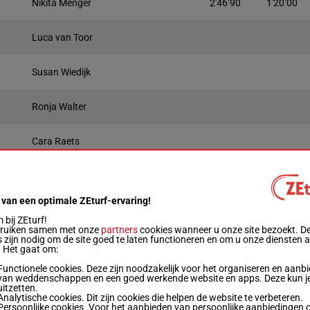
Nikita Menger
2'46''90
1'20''00
Luca van Toor
Susan Wiedijk
Ronja Walter
Cara Raets
Joëlle Kleijweg
 van een optimale ZEturf-ervaring!
tand
Record/Winsom
Prestaties
Quotering
Winnend
Plaa
bij ZEturf!
Live
bruiken samen met onze
partners
cookies wanneer u onze site bezoekt. D
 zijn nodig om de site goed te laten functioneren en om u onze diensten 
. Het gaat om:
60m
6a Da 6a 5a 5a
Functionele cookies. Deze zijn noodzakelijk voor het organiseren en aanb
van weddenschappen en een goed werkende website en apps. Deze kun je
uitzetten.
60m
1'15"0
2a 7a 8a 7a (2024) 7a
Analytische cookies. Dit zijn cookies die helpen de website te verbeteren.
Persoonlijke cookies. Voor het aanbieden van persoonlijke aanbiedingen 