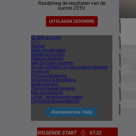
Raadpleeg de resultaten van de
1 meetin
laatste ZE5V.
ZUID-AF
1 meetin
UITSLAGEN ZE5ORDRE
VERENIG
Mijn account
6 meetin
Storten
Saldo terugboeken
IERLAN
Weddenschappen
2 meetin
Wedgeschiedenis
Mijn favoriete paarden
Zie alle rubrieken
De secundaire rubrieken
CHILI
verbergen
1 meetin
Persoonsgegevens
Verbinding & Beveiliging
Bankgegevens
ARGENTI
Transactiegeschiedenis
1 meetin
Mijn documenten
Limiet - verantwoord spelen
Communicatievoorkeuren
VERENIG
4 meetin
Klantenservice / hulp
VOLGENDE START
07:22