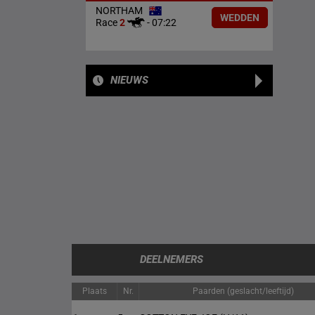
NORTHAM
WEDDEN
Race
2
-
07:22
NIEUWS
DEELNEMERS
Plaats
Nr.
Paarden (geslacht/leeftijd)