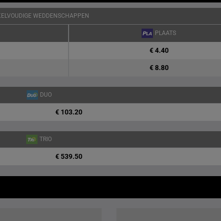
KELVOUDIGE WEDDENSCHAPPEN
PLAATS
€ 4.40
€ 8.80
DUO
€ 103.20
TRIO
€ 539.50