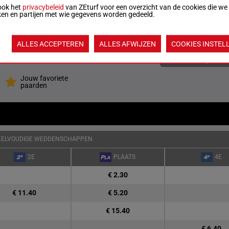
12p (23) 12p
ook het
privacybeleid
van ZEturf voor een overzicht van de cookies die we
ken en partijen met wie gegevens worden gedeeld.
.5
6p 7p 7p 11p
8
ALLES ACCEPTEREN
ALLES AFWIJZEN
COOKIES INSTEL
Quoteringen ve
Jouw favoriete
paarden
KELVOUDIGE WEDDENSCHAPPEN
2E
PLAATS
4E
€ 2.30
€ 11.40
€ 5.20
€ 15.40
€ 6.40