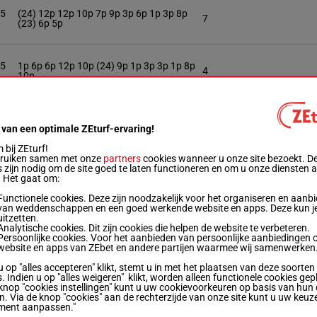
.5
(24) 12p 12p 10p 7p 9p 3p 6p 1p 3p 8p
7
(23) 6p 5p
.5
1p 6p 6p 12p 10p (24) 9p 1p 3p 3p 1p 8p
4
10p
.5
14p 3p 1p (24) 8p 8p 7p 7p 10p 7p 11p
1
 van een optimale ZEturf-ervaring!
bij ZEturf!
bruiken samen met onze
partners
cookies wanneer u onze site bezoekt. D
.5
4p 9p 4p 6p (24) 11p 11p 5p 7p 8p 13p 8p
11
 zijn nodig om de site goed te laten functioneren en om u onze diensten 
11p
. Het gaat om:
Functionele cookies. Deze zijn noodzakelijk voor het organiseren en aanb
van weddenschappen en een goed werkende website en apps. Deze kun je
3p 4p 1p 8p 5p 8p 11p (24) 5p 8p 3p 8p
 kg
3
uitzetten.
4p
Analytische cookies. Dit zijn cookies die helpen de website te verbeteren.
Persoonlijke cookies. Voor het aanbieden van persoonlijke aanbiedingen 
website en apps van ZEbet en andere partijen waarmee wij samenwerken
.5
9p 12p (24) 13p 6p 10p 9p 9p 8p (23) 13p
5
u op "alles accepteren" klikt, stemt u in met het plaatsen van deze soorten
7p 6p 11p
. Indien u op "alles weigeren" klikt, worden alleen functionele cookies gep
knop "cookies instellingen" kunt u uw cookievoorkeuren op basis van hun 
en. Via de knop "cookies" aan de rechterzijde van onze site kunt u uw keuz
ment aanpassen."
.5
11p 10p 10p 7p (24) 13p 9p 11p 9p 8p 8p
10