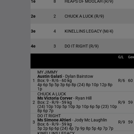
1e
8
HEAPS OF MOOLAH
(R/9)
2e
2
CHUCK A LUCK
(R/9)
3e
4
KINELLINS LEGACY
(M/4)
4e
3
DO IT RIGHT
(R/9)
G/L
Gew
MY JIMMY
Austin Galati
-
Dylan Bairstow
1
Box: 9 -
R/6 -
60 kg
R/6
60
4p 6p 5p 5p 3p 6p 8p (24) 8p 10p 12p 8p
1p
CHUCK A LUCK
Ms Victoria Corver
-
Ryan Hill
2
Box: 2 -
R/9 -
59 kg
R/9
59
(24) 10p 10p 5p 10p 3p 10p 6p 5p (23) 10p
8p 6p 7p
DO IT RIGHT
Ms Simone Altieri
-
Jody Mc Laughlin
3
R/9
59
Box: 6 -
R/9 -
59 kg
5p 2p 6p 6p (24) 4p 7p 9p 8p 5p 4p 7p 7p
KINELLINS LEGACY