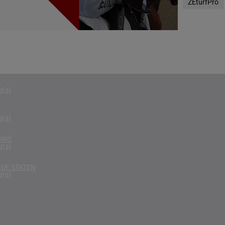
ZEturfPro
g(s)
RIKA
g(s)
D KONINKRIJK
g(s)
D
g(s)
g(s)
NIË
g(s)
DE STATEN
g(s)