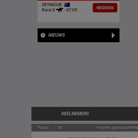
SEYMOUR
WEDDEN
Race
5
-
07:05
NIEUWS
DEELNEMERS
Plaats
Nr.
Paarden (geslacht/leeftij