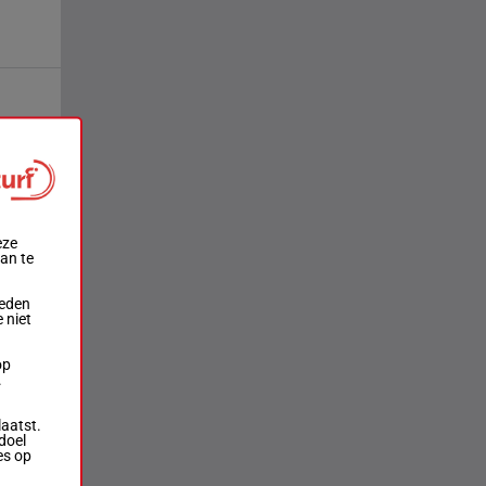
eze
aan te
ieden
 niet
op
.
laatst.
doel
es op