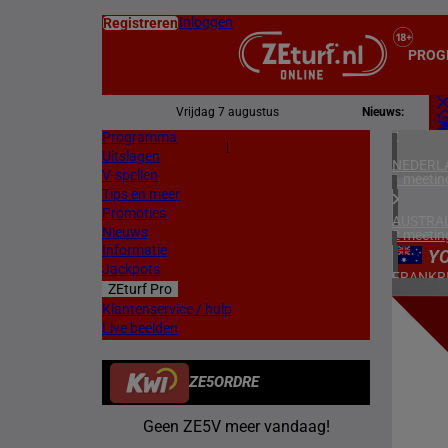
Inloggen
Registreren
PROG
Vrijdag 7 augustus
Nieuws:
Programma
Z
|
Uitslagen
L
NEDERL
V-spellen
1 meetin
Tips en meer
Promoties
AUSTRAL
Nieuws
2 meetin
Informatie
Y
Jackpots
FRANKR
ZEturf Pro
7 meetin
8
Klantenservice / hulp
Live beelden
DUITSL
21/04/
1 meetin
ZE5ORDRE
ZWEDEN
2 meetin
Geen ZE5V meer vandaag!
NOORW