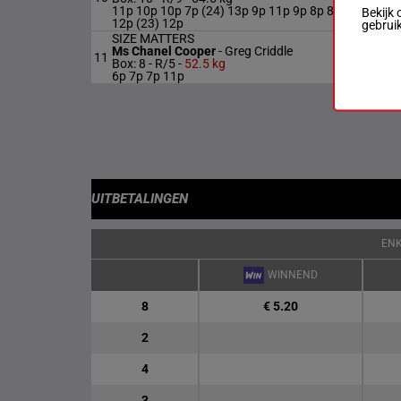
kg
11p 10p 10p 7p (24) 13p 9p 11p 9p 8p 8p
Bekijk 
12p (23) 12p
gebrui
SIZE MATTERS
Ms Chanel Cooper
-
Greg Criddle
52
11
R/5
Box: 8 -
R/5 -
52.5 kg
kg
6p 7p 7p 11p
UITBETALINGEN
EN
WINNEND
8
€ 5.20
2
4
3