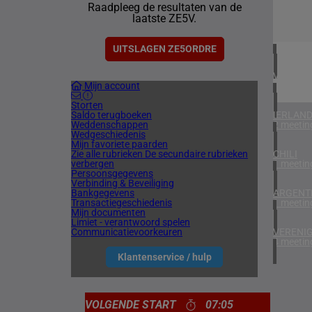
Raadpleeg de resultaten van de
1 meetin
laatste ZE5V.
ZUID-AF
1 meetin
UITSLAGEN ZE5ORDRE
VERENIG
Mijn account
6 meetin
Storten
Saldo terugboeken
IERLAN
Weddenschappen
2 meetin
Wedgeschiedenis
Mijn favoriete paarden
Zie alle rubrieken
De secundaire rubrieken
CHILI
verbergen
1 meetin
Persoonsgegevens
Verbinding & Beveiliging
Bankgegevens
ARGENTI
Transactiegeschiedenis
1 meetin
Mijn documenten
Limiet - verantwoord spelen
Communicatievoorkeuren
VERENIG
4 meetin
Klantenservice / hulp
VOLGENDE START
07:05