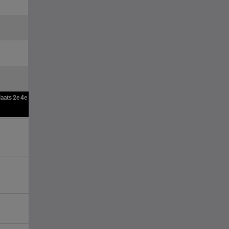
laats
2e
4e