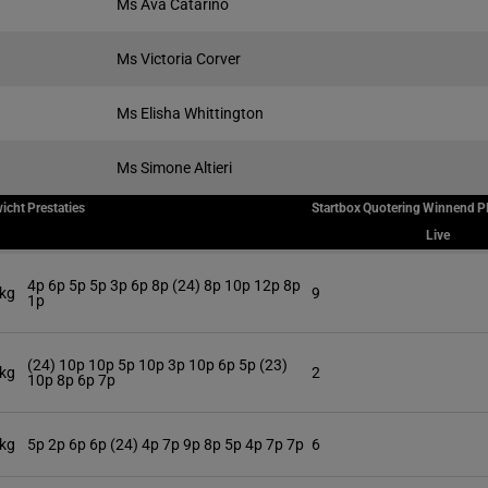
Ms Ava Catarino
Ms Victoria Corver
Ms Elisha Whittington
Ms Simone Altieri
icht
Prestaties
Startbox
Quotering
Winnend
P
Live
4p 6p 5p 5p 3p 6p 8p (24) 8p 10p 12p 8p
 kg
9
1p
(24) 10p 10p 5p 10p 3p 10p 6p 5p (23)
 kg
2
10p 8p 6p 7p
 kg
5p 2p 6p 6p (24) 4p 7p 9p 8p 5p 4p 7p 7p
6